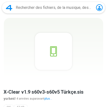
X-Clear v1.9 s60v3-s60v5 Türkçe.sis
ysrhmt
14 années auparavant
plus...