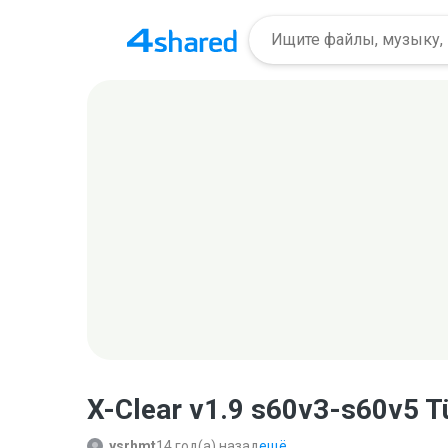
X-Clear v1.9 s60v3-s60v5 T
ysrhmt
14 год(а) назад
ещё...