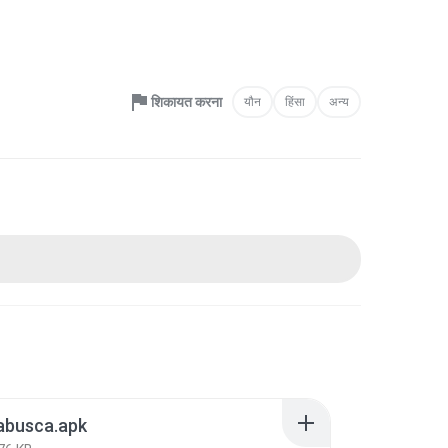
शिकायत करना
यौन
हिंसा
अन्य
abusca.apk