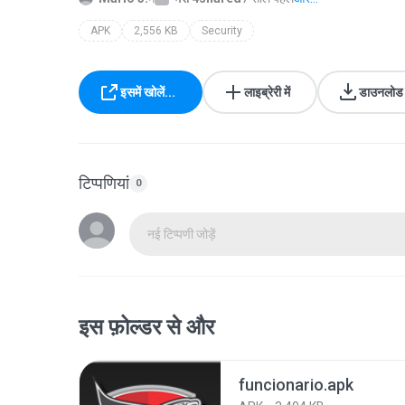
APK
2,556 KB
Security
इसमें खोलें...
लाइब्रेरी में
डाउनलोड क
टिप्पणियां
0
नई टिप्पणी जोड़ें
इस फ़ोल्डर से और
funcionario.apk