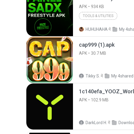
APK
934 KB
TOOLS & UTILITIES
HUHUHAHA
में
My 4sh
cap999 (1).apk
APK
30.7 MB
Tikky S.
में
My 4shared
1c140efa_YOOZ_World
APK
102.9 MB
DarkLord H.
में
Downlo