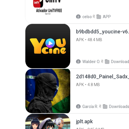
celso
में
APP
b9bdbdd5_youcine-v6.
APK
48.4 MB
Waldeir O.
में
Downloa
2d148d0_Painel_Sadx_
APK
4.8 MB
García R.
में
Download
jplt.apk