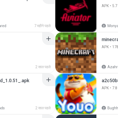
APK
5.7
ared
7 महीने पहले
Monya
minecra
APK
17
2 साल पहले
Azahr
_1.0.51_.apk
a2c50b
APK
7.8
ads
2 साल पहले
Bugh