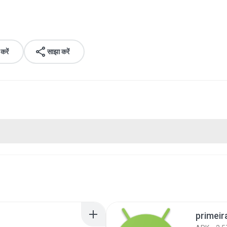
रें
साझा करें
primeir