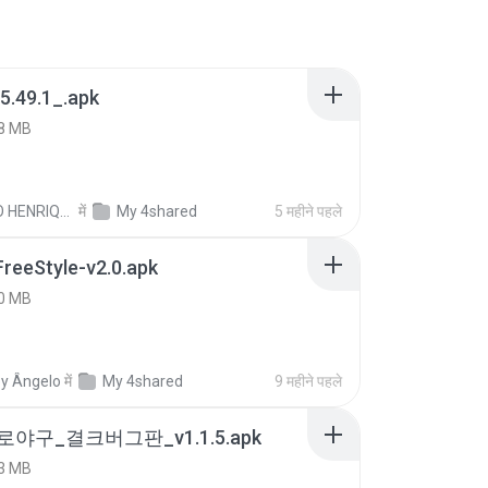
5.49.1_.apk
8 MB
PAULO HENRIQUE GOYA EGIDIO
में
My 4shared
5 महीने पहले
FreeStyle-v2.0.apk
0 MB
y Ângelo
में
My 4shared
9 महीने पहले
로야구_결크버그판_v1.1.5.apk
3 MB