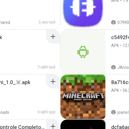
APK
1.9
hared
5 साल पहले
07990
k
c5492f
APK
12.
7 महीने पहले
JAroo
i_1.0_☠️.apk
8a716c
APK
56.
loads
9 महीने पहले
Painel Freestyle APK Controle Completo Para Jogadores.apk
dcfa6a