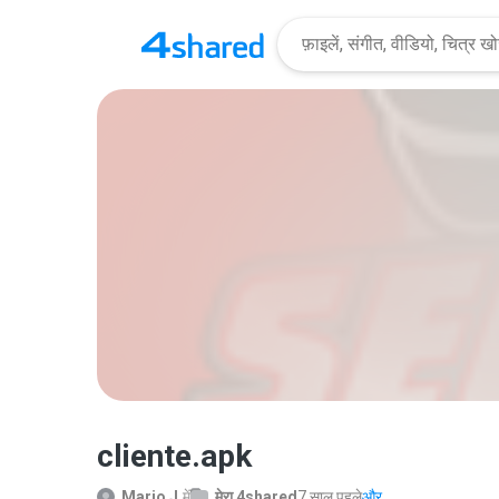
cliente.apk
Mario J.
में
मेरा 4shared
7 साल पहले
और...