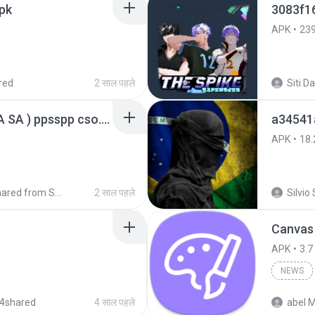
pk
3083f1
APK
23
red
2 साल पहले
GTA San Andreas ( GTA SA ) ppsspp cso.apk
a34541
APK
18.
Shared from SM-A207M
2 साल पहले
Silvio 
Canvas
APK
3.7
NEWS
4shared
4 साल पहले
abel M