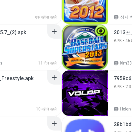
एक महीना पहले
상지 박
5.7_(2).apk
2013
APK
46.
ds
11 दिन पहले
klm33
Freestyle.apk
7958c6
APK
2.3
s
10 महीने पहले
Helen 
28b1bd