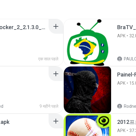
a990c49b_Tentacle_Locker_2_2.1.3.0_APKPure (1).apk
BraTV_
APK
32.
एक साल पहले
Painel-
APK
15.
ed
9 महीने पहले
Rodne
.apk
2012프
APK
37.