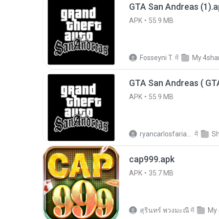
GTA San Andreas (1).a
APK
55.9 MB
Fosseyni T.
में
My 4sha
APK
55.9 MB
ryancarlosfarias M.
में
cap999.apk
APK
35.7 MB
สุรินทร์ พวงมะณี
में
My 