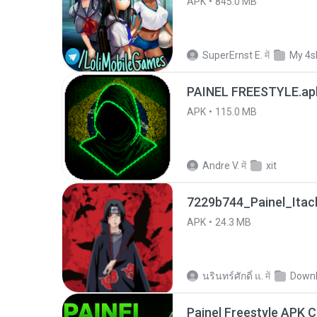
APK
845.0 MB
SuperErnst E.
में
My 4s
PAINEL FREESTYLE.ap
APK
115.0 MB
Andre V.
में
xit
7229b744_Painel_Itach
APK
24.3 MB
นรินทร์ศักดิ์ แ.
में
Down