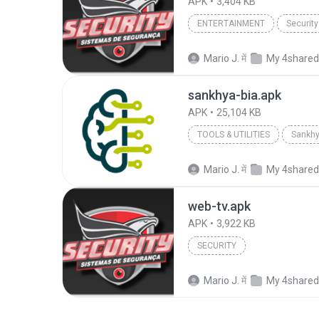
APK
3,404 KB
ENTERTAINMENT
Security
Mario J.
में
My 4shared
sankhya-bia.apk
APK
25,104 KB
TOOLS & UTILITIES
Sankhy
Mario J.
में
My 4shared
web-tv.apk
APK
3,922 KB
SECURITY
Mario J.
में
My 4shared