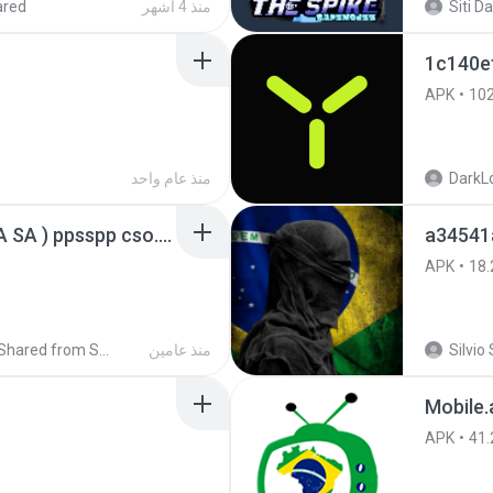
منذ 4 أشهر
ared
1c140e
APK
10
DarkLo
منذ عام واحد
GTA San Andreas ( GTA SA ) ppsspp cso.apk
a34541
APK
18.
Silvio 
منذ عامين
Shared from SM-A207M
Mobile.
APK
41.