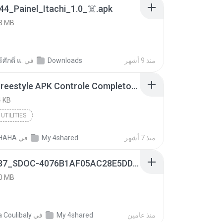
4_Painel_Itachi_1.0_☠️.apk
3 MB
منذ 9 أشهر
Downloads
في
ศักดิ์ แ.
Painel Freestyle APK Controle Completo Para Jogadores.apk
 KB
UTILITIES
منذ 7 أشهر
My 4shared
في
HAHA
9f187537_SDOC-4076B1AF05AC28E5DDADC4143E59DB64-07-24-SI. (1).apk
0 MB
منذ عامين
My 4shared
في
a Coulibaly