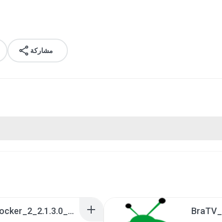
مشاركة
a990c49b_Tentacle_Locker_2_2.1.3.0_APKPure (1).apk
BraTV_