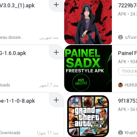
3.0.3_(1).apk
7229b74
APK
24.
นรินทร์
منذ شهرين
Nouveau dossier_2
-1.6.0.apk
APK
934
TOOLS & 
HUHU
منذ 7 أشهر
loads
e-1-1-0-8.apk
APK
56.
Khalif
منذ 11 شهرًا
Downloads