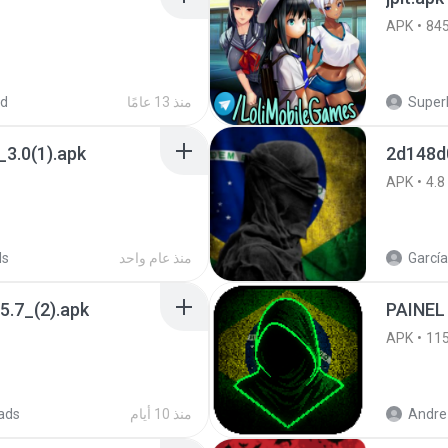
APK
84
SuperE
منذ 13 عامًا
ed
3.0(1).apk
2d148d
APK
4.8
García
منذ عام واحد
ds
5.7_(2).apk
PAINEL
APK
11
Andre 
منذ 10 أيام
ads