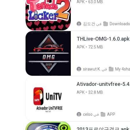
APK
63.0 MB
Downloads
في
김도건
THLive-OMG-1.6.0.apk
APK
72.5 MB
My 4sh
في
sirawut K.
Ativador-unitvfree-5.4
APK
32.8 MB
APP
في
celso
2013프로야구결크.apk