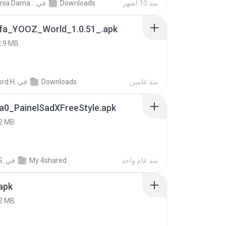
منذ 10 أشهر
Downloads
في
Siti Dania Damayanti 1.
fa_YOOZ_World_1.0.51_.apk
2.9 MB
منذ عامين
Downloads
في
rd H.
a0_PainelSadXFreeStyle.apk
2 MB
منذ عام واحد
My 4shared
في
S.
apk
2 MB