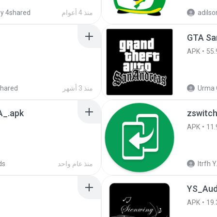
adilso
منذ 4 أعوام
y 4shared
APK
55.
Urma 
منذ 3 أشهر
hared
_.apk
zswitch
APK
11.
Itrfh Y
منذ عام واحد
ds
YS_Aud
APK
19.