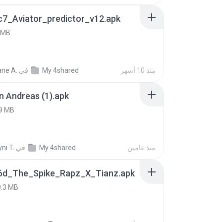
c7_Aviator_predictor_v12.apk
 MB
منذ 10 أشهر
My 4shared
في
ne A.
 Andreas (1).apk
9 MB
منذ عامين
My 4shared
في
ni T.
6d_The_Spike_Rapz_X_Tianz.apk
9.3 MB