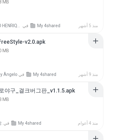
8 MB
منذ 5 أشهر
My 4shared
في
PAULO HENRIQUE GOYA EGIDIO
FreeStyle-v2.0.apk
0 MB
منذ 9 أشهر
My 4shared
في
y Ângelo
로야구_결크버그판_v1.1.5.apk
3 MB
منذ 4 أعوام
My 4shared
في
.