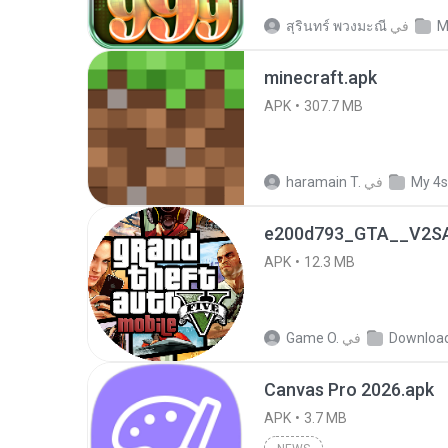
M
في
สุรินทร์ พวงมะณี
minecraft.apk
APK
307.7 MB
My 4s
في
haramain T.
e200d793_GTA__V2SA
APK
12.3 MB
Downloa
في
Game O.
Canvas Pro 2026.apk
APK
3.7 MB