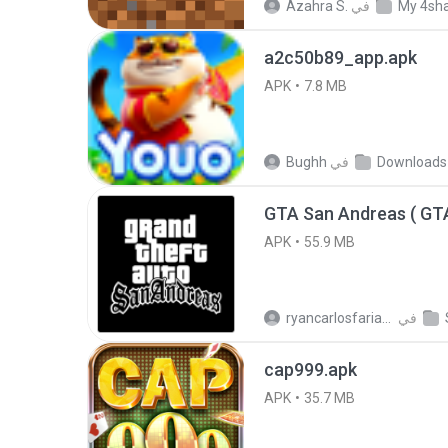
My 4sh
في
Azahra S.
a2c50b89_app.apk
APK
7.8 MB
Downloads
في
Bughh
APK
55.9 MB
في
ryancarlosfarias M.
cap999.apk
APK
35.7 MB