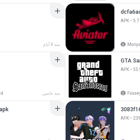
dcfa6a
APK
5.7
Monya
منذ 8 أيام
GTA San
APK
55.
Fossey
منذ عامين
ed
.apk
3083f1
APK
23