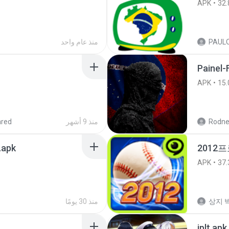
APK
32.
منذ عام واحد
Painel-
APK
15.
Rodne
منذ 9 أشهر
ared
.apk
2012프
APK
37.
상지 박
منذ 30 يومًا
jplt.apk