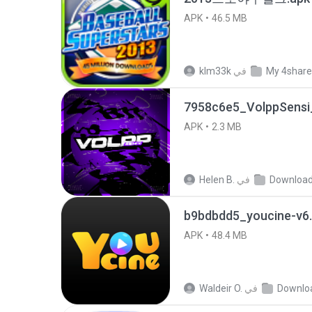
APK
46.5 MB
My 4shar
في
klm33k
7958c6e5_VolppSensi_
APK
2.3 MB
Downloa
في
Helen B.
b9bdbdd5_youcine-v6.
APK
48.4 MB
Downlo
في
Waldeir O.