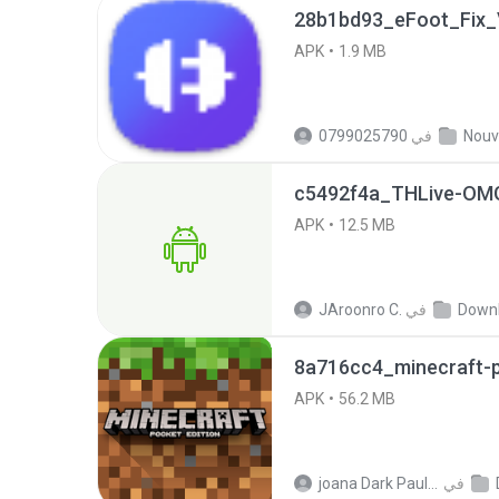
28b1bd93_eFoot_Fix_V
APK
1.9 MB
في
0799025790
c5492f4a_THLive-OMG
APK
12.5 MB
Down
في
JAroonro C.
8a716cc4_minecraft-p
APK
56.2 MB
في
joana Dark Paulino Dos Santos