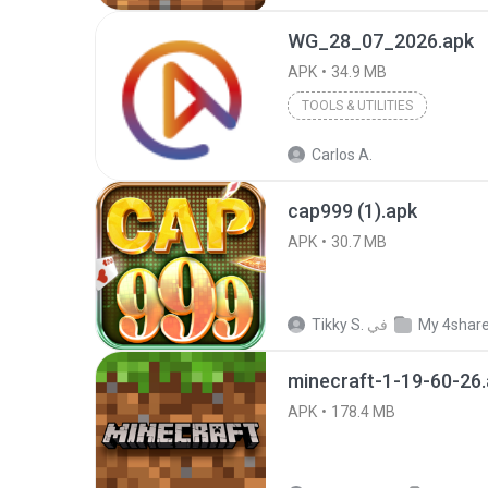
WG_28_07_2026.apk
APK
34.9 MB
TOOLS & UTILITIES
Carlos A.
cap999 (1).apk
APK
30.7 MB
My 4shar
في
Tikky S.
minecraft-1-19-60-26
APK
178.4 MB