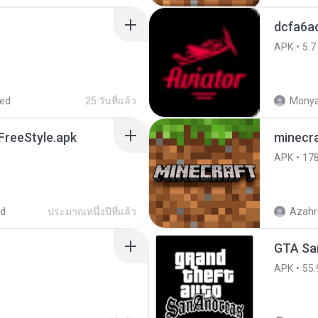
dcfa6a
APK
5.7
red
25 วันที่แล้ว
Monya
reeStyle.apk
minecra
APK
17
ed
ประมาณหนึ่งปีที่แล้ว
Azahr
APK
55.