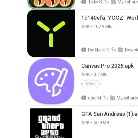
Tikky S.
ใน
My 4shar
1c140efa_YOOZ_World
APK
102.9 MB
DarkLord H.
ใน
Downl
Canvas Pro 2026.apk
APK
3.7 MB
NEWS
abel M.
ใน
My 4share
GTA San Andreas (1).a
APK
55.9 MB