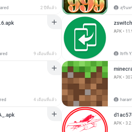
ared
2 ปีที่แล้ว
สุรินท
.6.apk
zswitch
APK
11.
ared
9 เดือนที่แล้ว
Itrfh Y
minecra
APK
30
red
4 เดือนที่แล้ว
haram
_.apk
d1ac57
APK
3.2