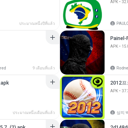
APK
32.
ประมาณหนึ่งปีที่แล้ว
Painel-
APK
15.
red
9 เดือนที่แล้ว
Rodne
.apk
2012프
APK
37.
ประมาณหนึ่งเดือนที่แล้ว
상지 박
5.7_(2).apk
2d148d