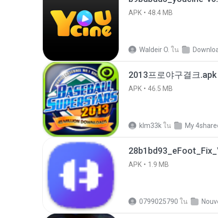
APK
48.4 MB
Waldeir O.
ใน
Downlo
2013프로야구결크.apk
APK
46.5 MB
klm33k
ใน
My 4share
28b1bd93_eFoot_Fix_V
APK
1.9 MB
0799025790
ใน