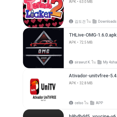
APK
63.0 MB
김도건
ใน
Downloads
THLive-OMG-1.6.0.apk
APK
72.5 MB
sirawut K.
ใน
My 4sha
Ativador-unitvfree-5.4
APK
32.8 MB
celso
ใน
APP
b9bdbdd5_youcine-v6.