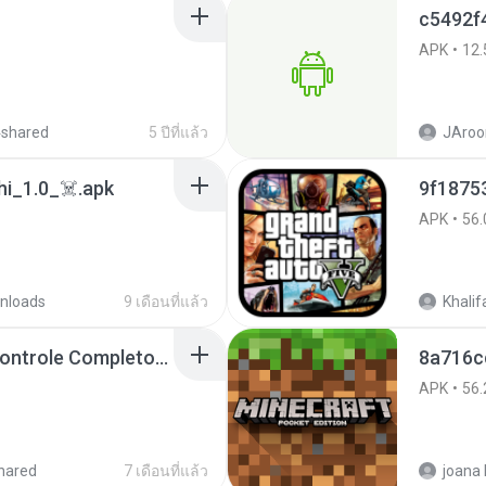
c5492f
APK
12.
4shared
5 ปีที่แล้ว
JAroo
i_1.0_☠️.apk
APK
56.
nloads
9 เดือนที่แล้ว
Khalif
Painel Freestyle APK Controle Completo Para Jogadores.apk
8a716c
APK
56.
hared
7 เดือนที่แล้ว