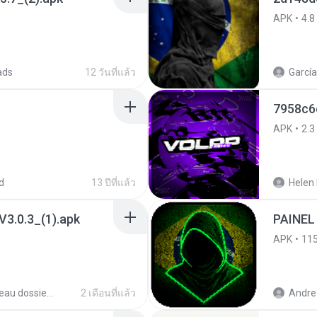
APK
4.8
ads
12 วันที่แล้ว
García
7958c6
APK
2.3
d
13 ปีที่แล้ว
Helen 
3.0.3_(1).apk
PAINEL
APK
11
Nouveau dossier_2
2 เดือนที่แล้ว
Andre 