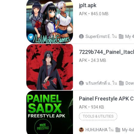
jplt.apk
APK
845.0 MB
SuperErnst E.
ใน
My 
7229b744_Painel_Itach
APK
24.3 MB
นรินทร์ศักดิ์ แ.
ใน
Dow
APK
934 KB
TOOLS & UTILITIES
HUHUHAHA
ใน
My 4s