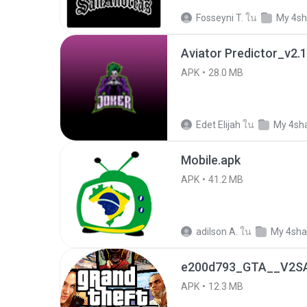
Fosseyni T.
ใน
My 4sh
Aviator Predictor_v2.1
APK
28.0 MB
Edet Elijah
ใน
My 4sh
Mobile.apk
APK
41.2 MB
adilson A.
ใน
My 4sha
e200d793_GTA__V2SA
APK
12.3 MB