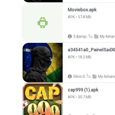
Moviebox.apk
APK
57.8 MB
5 &amp;.
ใน
My 4sha
a34541a0_PainelSadXF
APK
18.2 MB
Silvio S.
ใน
My 4shar
cap999 (1).apk
APK
30.7 MB