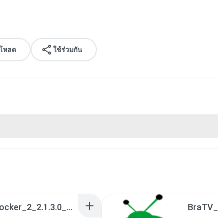
์โหลด
ใช้ร่วมกัน
a990c49b_Tentacle_Locker_2_2.1.3.0_APKPure (1).apk
BraTV_