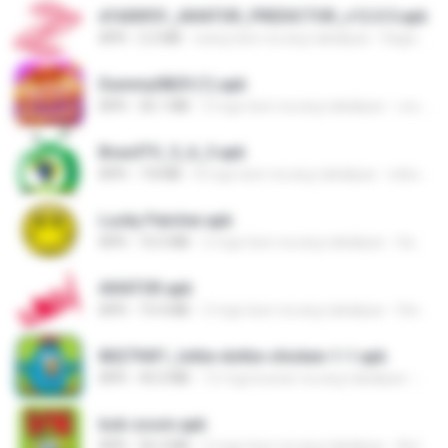
d1600f01_AVIATOR_PREDICTOR_v12.0.5.apk
APK
2.2 MB
isang taon na ang nakalipas
Kagiso M.
Dummy0829 (1).apk
APK
36.1 MB
3 mga taon na ang nakalipas
เทน เด็กเล
BrasilTV_5_6_3.apk
APK
7.8 MB
8 mga taon na ang nakalipas
edson S.
Lucky Patcher.apk
APK
10.5 MB
2 mga taon na ang nakalipas
Sami S.
AVIATOR.apk
APK
19.4 MB
2 mga taon na ang nakalipas
Stephen M.
802794f1_lottie-dottie-chicken-1-1.apk
APK
45.0 MB
12 mga buwan na ang nakalipas
João
bob-zoom.apk
APK
36.3 MB
2 mga taon na ang nakalipas
Antonio Carlos M.