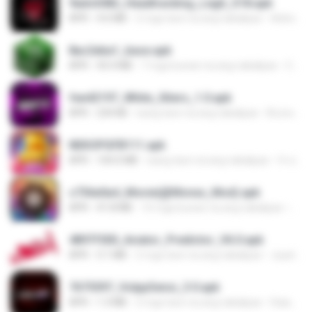
9adc6582_Headtracking_Legit_S18.apk
APK
4.6 MB
2 mga taon na ang nakalipas
Adrielly L.
8ac2eba1_base.apk
APK
43.4 MB
7 mga buwan na ang nakalipas
Catarina D.
fee42197_White_Xiters_1.0.apk
APK
234 KB
isang taon na ang nakalipas
Bruno B.
NEKOPGFB111.apk
APK
104.0 MB
isang taon na ang nakalipas
จ้าป โ.
c736e0a4_Movie(@Monxx_Mod).apk
APK
41.8 MB
10 mga buwan na ang nakalipas
Ange
4897f500_Aviator_Predictor_V6.0.apk
APK
3.1 MB
2 mga taon na ang nakalipas
Juyel R.
7675597_VolppSensi_3.0.apk
APK
1.3 MB
2 mga taon na ang nakalipas
Daiane S.