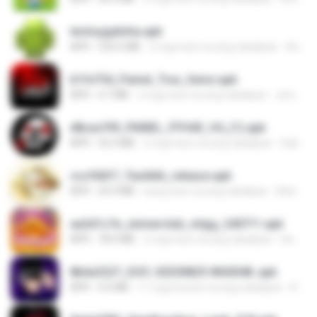
tectoygalinha.apk
APK
333.5 MB
2 mga taon na ang nakalipas
Antonio Carlos M.
b1fe754_Painel_Trux_Sensi.apk
APK
4.7 MB
2 mga taon na ang nakalipas
Jerson R.
d8cacf99_PAINEL_FFH4X_V4_(1).apk
APK
32.3 MB
2 mga taon na ang nakalipas
Gabriel C.
cccf66f7_Taxi666_release.apk
APK
25.9 MB
isang taon na ang nakalipas
Muhamad K.
aa2d1c7e_winnerclub_mlgg_240711.apk
APK
78.9 MB
2 mga taon na ang nakalipas
Hamdan R.
8b6a3227_DOC-20250829-WA0048..apk
APK
4.5 MB
11 mga buwan na ang nakalipas
Rhayllane R.