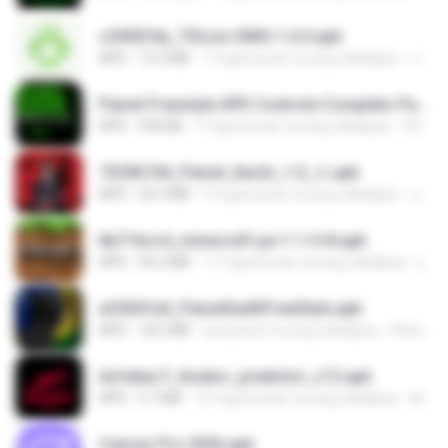
c5492f4a_THLive-OMG-1.6.0.apk
APK
12.5 MB
7 mga buwan na ang nakalipas
JAroonro C.
Painel Freestyle APK Controle Completo Para Jogadores.apk
APK
934 KB
7 mga buwan na ang nakalipas
HUHUHAHA
7229b744_Painel_Itachi_1.0_☠️.apk
APK
24.3 MB
9 mga buwan na ang nakalipas
นรินทร์ศักดิ์ แ.
8a716cc4_minecraft-pe-1-1-0-8.apk
APK
56.2 MB
11 mga buwan na ang nakalipas
joana Dark Paulino Dos Santos
a34541a0_PainelSadXFreeStyle.apk
APK
18.2 MB
isang taon na ang nakalipas
Silvio S.
dcfa6ac7_Aviator_predictor_v12.apk
APK
5.7 MB
10 mga buwan na ang nakalipas
Monyane A.
Canvas Pro 2026.apk