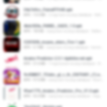
34a7e9cc_PainelFFH4X.apk
APK
13.5 MB
2 mga taon na ang nakalipas
Adrielly L.
4bdc920a_PAINEL_SADX_1.0.apk
APK
769 KB
isang taon na ang nakalipas
Adilson C.
f25f55f8_insane_xiters_Fire-1.apk
APK
4.7 MB
isang taon na ang nakalipas
berenice D.
Aviator Predictor-2.5.1-Apkhihe.net.apk
APK
21.6 MB
7 mga buwan na ang nakalipas
Nazirou T.
9c458857_7Clubs_gl_v_th_25070401_(1).apk
APK
97.0 MB
isang taon na ang nakalipas
Buw L.
9fae1775_Aviator_Predictor_Pro_V1.0.apk
APK
55.4 MB
isang taon na ang nakalipas
Kagiso M.