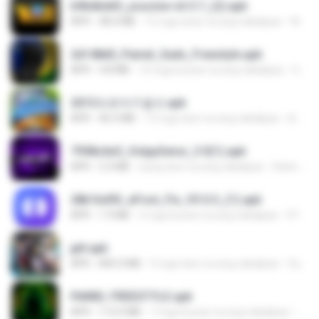
b9bdbdd5_youcine-v6.5.7_(2).apk
APK
48.4 MB
12 mga araw na ang nakalipas
Waldeir O.
2d148d0_Painel_Sadx_Freestyle.apk
APK
4.8 MB
10 mga buwan na ang nakalipas
García R.
2013프로야구결크.apk
APK
46.5 MB
13 mga taon na ang nakalipas
klm33k
7958c6e5_VolppSensi_3.0(1).apk
APK
2.3 MB
isang taon na ang nakalipas
Helen B.
28b1bd93_eFoot_Fix_V3.0.3_(1).apk
APK
1.9 MB
2 mga buwan na ang nakalipas
0799025790
jplt.apk
APK
845.0 MB
5 mga taon na ang nakalipas
SuperErnst E.
PAINEL FREESTYLE.apk
APK
115.0 MB
7 mga buwan na ang nakalipas
Andr