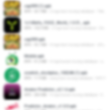
cap999 (1).apk
APK
30.7 MB
2 mga taon na ang nakalipas
Tikky S.
1c140efa_YOOZ_World_1.0.51_.apk
APK
102.9 MB
2 mga taon na ang nakalipas
DarkLord H.
cap999.apk
APK
35.7 MB
4 mga taon na ang nakalipas
สุรินทร์ พวงมะณี
Mobile.apk
APK
41.2 MB
4 mga buwan na ang nakalipas
adilson A.
zswitch_stockplus_100248 (1).apk
APK
11.9 MB
isang taon na ang nakalipas
Itrfh Y.
Aviator Predictor_v2.1.6.apk
APK
28.0 MB
9 mga buwan na ang nakalipas
Edet Elijah
Predictor_Aviator_v1.0.0.apk