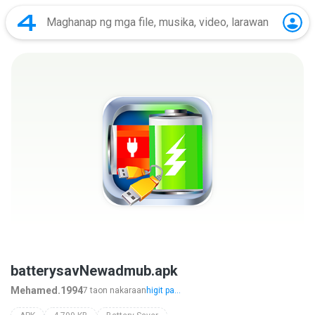
batterysavNewadmub.apk
Mehamed.1994
7 taon nakaraan
higit pa...