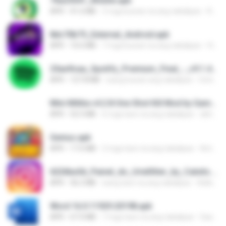
76a23641_Mobile.apk
APK
41.6 MB
3 mga buwan na ang nakalipas
Rodrigo S.
8dc70b75_External_Android.apk
APK
10.6 MB
7 mga buwan na ang nakalipas
Vinicius L.
25ae9caa_Spotify_Premium_Final_-_v9.1.44.2120_Tekmods.com.apk
APK
127.8 MB
isang buwan ang nakalipas
Cintia M.
Mini Militia v4.2.8 One Shot Kill Mod by Gamer Aadil.apk
APK
52.5 MB
6 mga taon na ang nakalipas
abhay R.
Genius.apk
APK
17.6 MB
2 mga taon na ang nakalipas
Antonio Carlos M.
6226ba5d_Painel_do_UrielXiter_by_Catxits.ofc.apk
APK
36.2 MB
isang taon na ang nakalipas
Adilson C.
Word 16.0.11929.20198.apk
APK
67.0 MB
7 mga taon na ang nakalipas
Saeed Hanafia