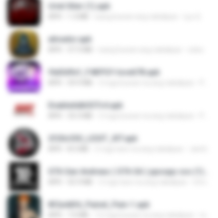
Uriel Xiter (1).apk
APK
1.3 MB
isang buwan ang nakalipas
Lyu Q.
ativador.apk
APK
37.3 MB
isang buwan ang nakalipas
celso
f6d3d9cf_F4KPGY-love678.apk
APK
59.9 MB
3 mga buwan na ang nakalipas
Paul P.
EnableAdbSSTv4.apk
APK
33.3 MB
3 mga buwan na ang nakalipas
Precisar T.
2f20c330_LEGIT_XIT.apk
APK
8.5 MB
2 mga taon na ang nakalipas
Jamilson J.
GTA San Andreas ( GTA SA ) ppsspp cso (1).apk
APK
55.9 MB
2 mga taon na ang nakalipas
Urma O.
8f2a4dfd_Painel_Pain-1.apk
APK
7.0 MB
12 mga buwan na ang nakalipas
regivaldo B.