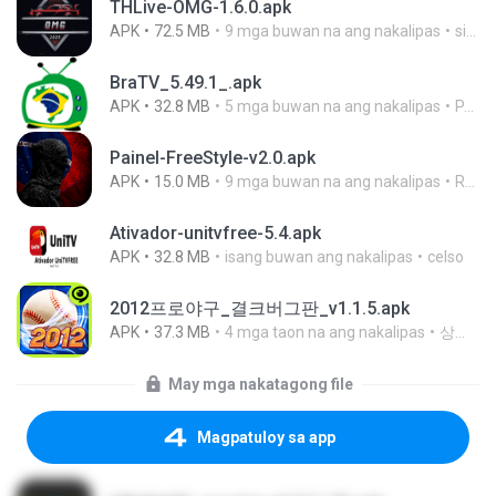
THLive-OMG-1.6.0.apk
APK
72.5 MB
9 mga buwan na ang nakalipas
sirawut K.
BraTV_5.49.1_.apk
APK
32.8 MB
5 mga buwan na ang nakalipas
PAULO HENRIQUE GOYA EGIDIO
Painel-FreeStyle-v2.0.apk
APK
15.0 MB
9 mga buwan na ang nakalipas
Rodney Ângelo
Ativador-unitvfree-5.4.apk
APK
32.8 MB
isang buwan ang nakalipas
celso
2012프로야구_결크버그판_v1.1.5.apk
APK
37.3 MB
4 mga taon na ang nakalipas
상지 박.
May mga nakatagong file
Magpatuloy sa app