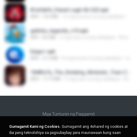
81e34ef6_Painel-Legit-Xit-S23.apk
APK
10.0 MB
12 mga buwan na ang nakalipas
Cris
galinha_tagarela_v10.apk
APK
8.6 MB
2 mga taon na ang nakalipas
Antonio Carlos M.
Eaigo+.apk
APK
21.4 MB
8 mga buwan na ang nakalipas
maxlu M.
1848fa7a_The_Rotating_Molester_Train (1).apk
APK
117.9 MB
2 mga taon na ang nakalipas
ติ๊ก ซ.
Mga Tuntunin ng Paggamit
Privacy
Gumagamit Kami ng Cookies.
Gumagamit ang 4shared ng cookies at
Suporta
iba pang teknolohiya sa pagsubaybay para maunawaan kung saan