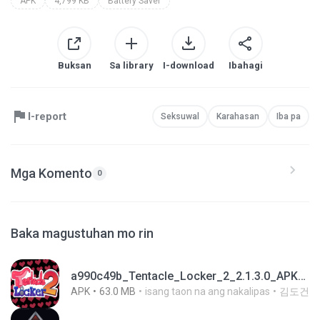
APK
4,799 KB
Battery Saver
Buksan
Sa library
I-download
Ibahagi
I-report
Seksuwal
Karahasan
Iba pa
Mga Komento
0
Baka magustuhan mo rin
a990c49b_Tentacle_Locker_2_2.1.3.0_APKPure (1).apk
APK
63.0 MB
isang taon na ang nakalipas
김도건