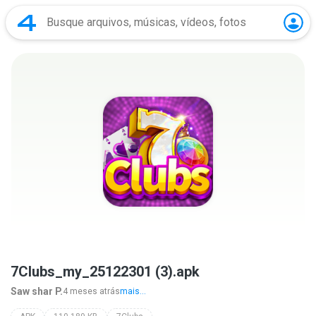
7Clubs_my_25122301 (3).apk
Saw shar P.
4 meses atrás
mais...