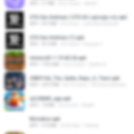
APK
3.7 MB
há 6 meses
abel M.
GTA San Andreas ( GTA SA ) ppsspp cso.apk
APK
55.9 MB
há 2 anos
ryancarlosfarias M.
GTA San Andreas (1).apk
APK
55.9 MB
há 2 anos
Fosseyni T.
minecraft-1-19-60-26.apk
APK
178.4 MB
há 4 meses
Azahra S.
3083f16d_The_Spike_Rapz_X_Tianz.apk
APK
239.3 MB
há 10 meses
Siti Dania Damayanti 1.
a2c50b89_app.apk
APK
7.8 MB
há um ano
Bughh
Moviebox.apk
APK
57.8 MB
há 26 dias
5 &amp;.