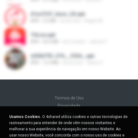
d1ac57d7_base_(4).apk
APK
3.2 MB
há um ano
Kagiso M.
THLive.apk
APK
43.3 MB
há 2 meses
Jaturat Y.
e200d793_GTA__V2SA_.apk
APK
12.3 MB
há um ano
Game O.
Termos de Uso
Privacidade
Apoio
Usamos Cookies.
O 4shared utiliza cookies e outras tecnologias de
Não venda minhas informações pessoais
rastreamento para entender de onde vêm nossos visitantes e
Não compartilhe minhas informações pessoais
melhorar a sua experiência de navegação em nosso Website. Ao
usar nosso Website, você concorda com o nosso uso de cookies e