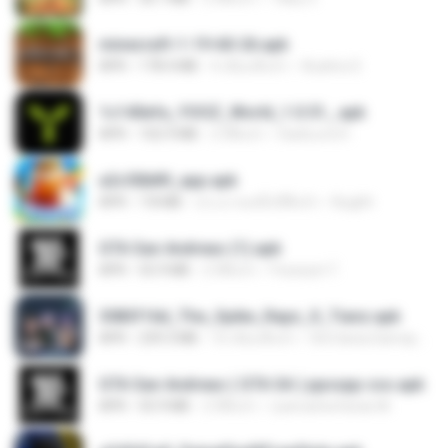
minecraft-1-19-60-26.apk
APK
178.4 MB
4 เดือนที่แล้ว
Azahra S.
1c140efa_YOOZ_World_1.0.51_.apk
APK
102.9 MB
2 ปีที่แล้ว
DarkLord H.
a2c50b89_app.apk
APK
7.8 MB
ประมาณหนึ่งปีที่แล้ว
Bughh
GTA San Andreas (1).apk
APK
55.9 MB
2 ปีที่แล้ว
Fosseyni T.
3083f16d_The_Spike_Rapz_X_Tianz.apk
APK
239.3 MB
10 เดือนที่แล้ว
Siti Dania Damayanti 1.
GTA San Andreas ( GTA SA ) ppsspp cso.apk
APK
55.9 MB
2 ปีที่แล้ว
ryancarlosfarias M.