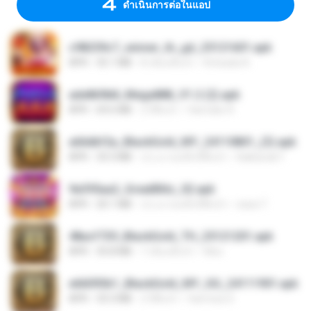
ดำเนินการต่อในแอป
c98259c7_winner_th_gd_25121601.apk
APK
35.1 MB
8 เดือนที่แล้ว
Kritsada A.
ade869b8_Mega888_V1.2 (2).apk
APK
69.6 MB
2 ปีที่แล้ว
Hamdan R.
a66dbf2a_BlackGold_MY_24110801_(3).apk
APK
33.3 MB
ประมาณหนึ่งปีที่แล้ว
Kakkarak F.
9e395aa2_GreatBlitz_02.apk
APK
20.1 MB
ประมาณหนึ่งปีที่แล้ว
zaza T.
48acf729_BlackGold_TH_25121201.apk
APK
35.8 MB
7 เดือนที่แล้ว
Mos
e66093b1_BlackGold_MY_GG_24111901.apk
APK
33.3 MB
2 ปีที่แล้ว
Sarmiza S.