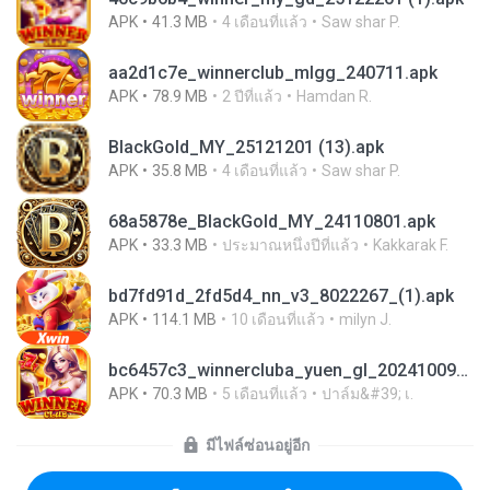
APK
41.3 MB
4 เดือนที่แล้ว
Saw shar P.
aa2d1c7e_winnerclub_mlgg_240711.apk
APK
78.9 MB
2 ปีที่แล้ว
Hamdan R.
BlackGold_MY_25121201 (13).apk
APK
35.8 MB
4 เดือนที่แล้ว
Saw shar P.
68a5878e_BlackGold_MY_24110801.apk
APK
33.3 MB
ประมาณหนึ่งปีที่แล้ว
Kakkarak F.
bd7fd91d_2fd5d4_nn_v3_8022267_(1).apk
APK
114.1 MB
10 เดือนที่แล้ว
milyn J.
bc6457c3_winnercluba_yuen_gl_2024100901 (1).apk
APK
70.3 MB
5 เดือนที่แล้ว
ปาล์ม&#39; เ.
มีไฟล์ซ่อนอยู่อีก