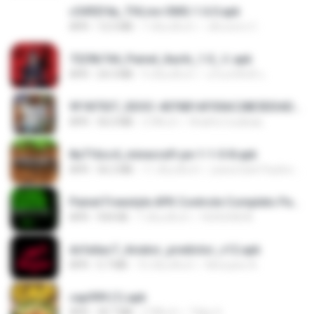
c5492f4a_THLive-OMG-1.6.0.apk
APK
12.5 MB
7 เดือนที่แล้ว
JAroonro C.
7229b744_Painel_Itachi_1.0_☠️.apk
APK
24.3 MB
9 เดือนที่แล้ว
นรินทร์ศักดิ์ แ.
9f187537_SDOC-4076B1AF05AC28E5DDADC4143E59DB64-07-24-SI. (1).apk
APK
56.0 MB
2 ปีที่แล้ว
Khalifa Coulibaly
8a716cc4_minecraft-pe-1-1-0-8.apk
APK
56.2 MB
11 เดือนที่แล้ว
joana Dark Paulino Dos Santos
Painel Freestyle APK Controle Completo Para Jogadores.apk
APK
934 KB
7 เดือนที่แล้ว
HUHUHAHA
dcfa6ac7_Aviator_predictor_v12.apk
APK
5.7 MB
10 เดือนที่แล้ว
Monyane A.
cap999 (1).apk
APK
30.7 MB
2 ปีที่แล้ว
Tikky S.