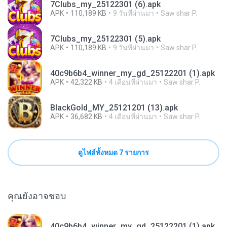
7Clubs_my_25122301 (6).apk
APK
110,189 KB
9 วันที่ผ่านมา
Saw shar P.
7Clubs_my_25122301 (5).apk
APK
110,189 KB
9 วันที่ผ่านมา
Saw shar P.
40c9b6b4_winner_my_gd_25122201 (1).apk
APK
42,322 KB
4 เดือนที่ผ่านมา
Saw shar P.
BlackGold_MY_25121201 (13).apk
APK
36,682 KB
4 เดือนที่ผ่านมา
Saw shar P.
ดูไฟล์ทั้งหมด 7 รายการ
คุณยังอาจชอบ
40c9b6b4_winner_my_gd_25122201 (1).apk