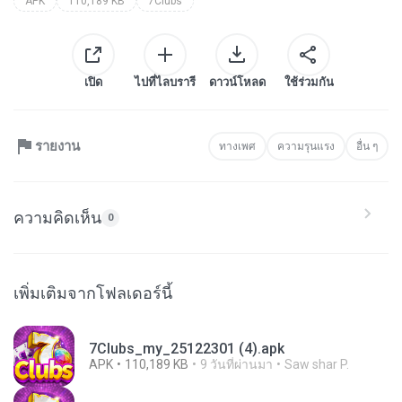
APK
110,189 KB
7Clubs
เปิด
ไปที่ไลบรารี
ดาวน์โหลด
ใช้ร่วมกัน
รายงาน
ทางเพศ
ความรุนแรง
อื่น ๆ
ความคิดเห็น
0
เพิ่มเติมจากโฟลเดอร์นี้
7Clubs_my_25122301 (4).apk
APK
110,189 KB
9 วันที่ผ่านมา
Saw shar P.