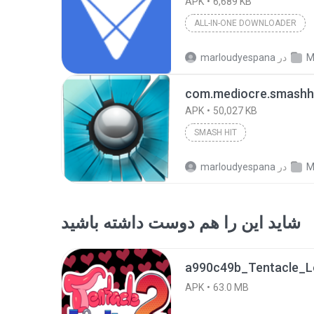
APK
6,689 KB
ALL-IN-ONE DOWNLOADER
M
در
marloudyespana
APK
50,027 KB
SMASH HIT
M
در
marloudyespana
شاید این را هم دوست داشته باشید
APK
63.0 MB