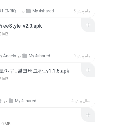
5 ماه پیش
My 4shared
در
PAULO HENRIQUE GOYA EGIDIO
FreeStyle-v2.0.apk
0 MB
9 ماه پیش
My 4shared
در
y Ângelo
로야구_결크버그판_v1.1.5.apk
3 MB
4 سال پیش
My 4shared
در
.
5.0 MB