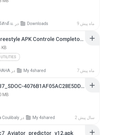
3 MB
9 ماه پیش
Downloads
در
ศักดิ์ แ.
Painel Freestyle APK Controle Completo Para Jogadores.apk
 KB
UTILITIES
7 ماه پیش
My 4shared
در
HAHA
9f187537_SDOC-4076B1AF05AC28E5DDADC4143E59DB64-07-24-SI. (1).apk
0 MB
2 سال پیش
My 4shared
در
a Coulibaly
c7_Aviator_predictor_v12.apk