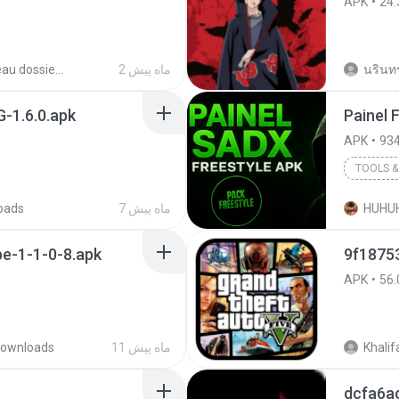
APK
24.
นรินทร์
2 ماه پیش
Nouveau dossier_2
-1.6.0.apk
APK
934
TOOLS & 
HUHU
7 ماه پیش
oads
e-1-1-0-8.apk
APK
56.
Khalif
11 ماه پیش
ownloads
dcfa6a