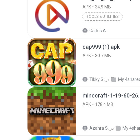
APK
34.9 MB
TOOLS & UTILITIES
Carlos A.
cap999 (1).apk
APK
30.7 MB
My 4share
در
Tikky S.
minecraft-1-19-60-26
APK
178.4 MB
My 4sha
در
Azahra S.