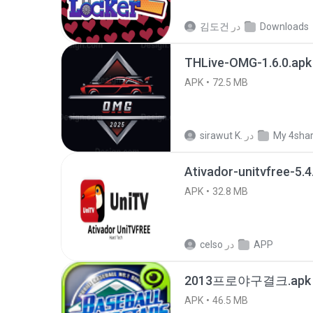
Downloads
در
김도건
THLive-OMG-1.6.0.apk
APK
72.5 MB
My 4sha
در
sirawut K.
Ativador-unitvfree-5.4
APK
32.8 MB
APP
در
celso
2013프로야구결크.apk
APK
46.5 MB