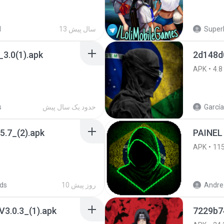
SuperE
13 سال پیش
d
3.0(1).apk
2d148d
APK
4.8
García
حدود یک سال پیش
s
5.7_(2).apk
PAINEL
APK
11
Andre 
10 روز پیش
ds
3.0.3_(1).apk
7229b74