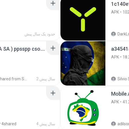
1c140e
APK
10
DarkLo
حدود یک سال پیش
GTA San Andreas ( GTA SA ) ppsspp cso.apk
a34541
APK
18.
Silvio 
2 سال پیش
Shared from SM-A207M
Mobile.
APK
41.
adilso
4 سال پیش
 4shared