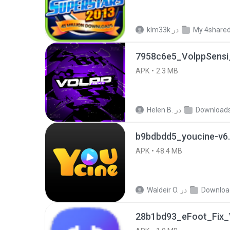
My 4share
در
klm33k
7958c6e5_VolppSensi_
APK
2.3 MB
Download
در
Helen B.
b9bdbdd5_youcine-v6.
APK
48.4 MB
Downloa
در
Waldeir O.
28b1bd93_eFoot_Fix_V