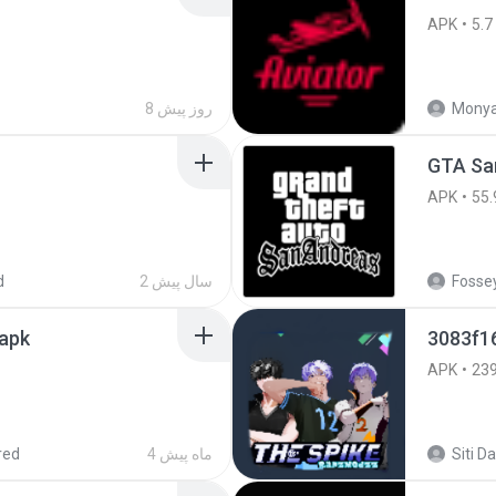
APK
5.7
Monya
8 روز پیش
GTA San
APK
55.
Fossey
2 سال پیش
d
.apk
3083f1
APK
23
4 ماه پیش
red