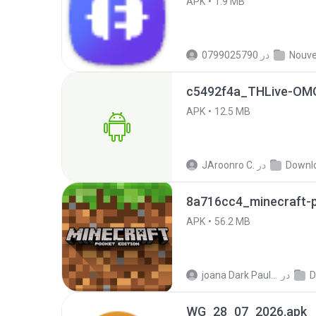
APK
1.9 MB
در
0799025790
c5492f4a_THLive-OMG
APK
12.5 MB
Downl
در
JAroonro C.
8a716cc4_minecraft-p
APK
56.2 MB
D
در
joana Dark Paulino Dos Santos
WG_28_07_2026.apk