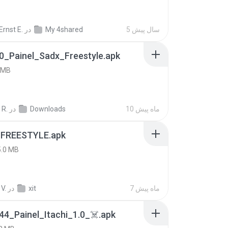
5 سال پیش
My 4shared
در
rnst E.
0_Painel_Sadx_Freestyle.apk
 MB
10 ماه پیش
Downloads
در
 R.
 FREESTYLE.apk
5.0 MB
7 ماه پیش
xit
در
V.
4_Painel_Itachi_1.0_☠️.apk