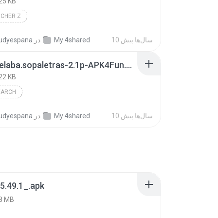
25 KB
NCHER Z
10 سال‌ها پیش
My 4shared
در
udyespana
com.quelaba.sopaletras-2.1p-APK4Fun.com.apk
22 KB
EARCH
10 سال‌ها پیش
My 4shared
در
udyespana
5.49.1_.apk
8 MB