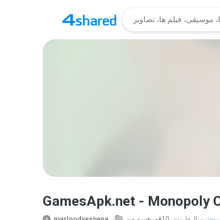
GamesApk.net - Monopoly C
.
10 سال‌ها پیش
فورشیرد من
در
marloudyespana