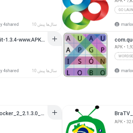
APK
7,8
GO LAU
marlo
10 سال‌ها پیش
y 4shared
com.mediocre.smashhit-1.3.4-www.APK4Fun.com.apk
APK
1,9
WORDS
marlo
10 سال‌ها پیش
y 4shared
a990c49b_Tentacle_Locker_2_2.1.3.0_APKPure (1).apk
BraTV_
APK
32.