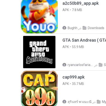
a2c50b89_app.apk
APK
7.8 MB
Downloads
در
Bughh
APK
55.9 MB
در
ryancarlosfarias M.
cap999.apk
APK
35.7 MB
My
در
สุรินทร์ พวงมะณี