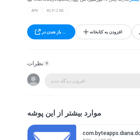
APK
40,912 KB
افزودن به کتابخانه
باز شدن در ...
نظرات
0
افزودن دیدگاه جدید
موارد بیشتر از این پوشه
com.byteapps.diana.d