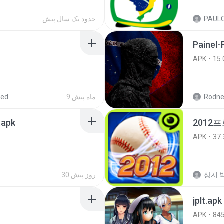
حدود یک سال پیش
Painel-
APK
15.
Rodne
9 ماه پیش
red
.apk
2012프
APK
37.
상지 박
30 روز پیش
jplt.apk
APK
84