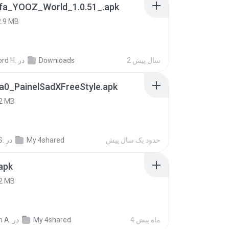
fa_YOOZ_World_1.0.51_.apk
2.9 MB
2 سال پیش
Downloads
در
rd H.
a0_PainelSadXFreeStyle.apk
2 MB
حدود یک سال پیش
My 4shared
در
S.
apk
2 MB
4 ماه پیش
My 4shared
در
n A.