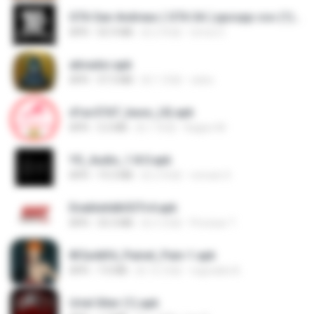
GTA San Andreas ( GTA SA ) ppsspp cso (1).apk
APK
55.9 MB
約 2 年前
Urma O.
ativador.apk
APK
37.3 MB
約 1 月前
celso
d1ac57d7_base_(4).apk
APK
3.2 MB
約 1 年前
Kagiso M.
YS_Audio_1.8.0.apk
APK
19.3 MB
約 2 年前
romulo S.
EnableAdbSSTv4.apk
APK
33.3 MB
約 3 月前
Precisar T.
8f2a4dfd_Painel_Pain-1.apk
APK
7.0 MB
約 12 月前
regivaldo B.
Uriel Xiter (1).apk