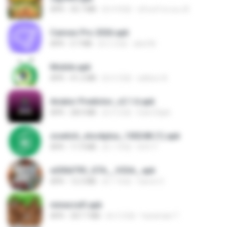
APK
35.7 MB
約 4 年前
สุรินทร์ พวงมะณี
Canvas Pro 2026.apk
APK
3.7 MB
約 5 月前
abel M.
Mobile.apk
APK
41.2 MB
約 4 月前
adilson A.
Aviator Predictor_v2.1.6.apk
APK
28.0 MB
約 9 月前
Edet Elijah
zswitch_stockplus_100248 (1).apk
APK
11.9 MB
約 1 年前
Itrfh Y.
e200d793_GTA__V2SA_.apk
APK
12.3 MB
約 1 年前
Game O.
minecraft.apk
APK
307.7 MB
約 3 月前
haramain T.