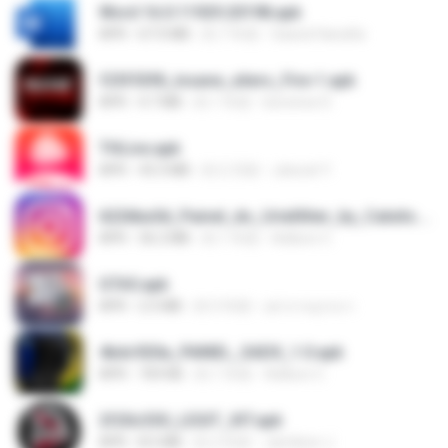
Word 16.0.11929.20198.apk
APK
67.0 MB
約 7 年前
Saeed Hanafia
f25f55f8_insane_xiters_Fire-1.apk
APK
4.7 MB
約 1 年前
berenice D.
THLive.apk
APK
43.3 MB
約 2 月前
Jaturat Y.
6226ba5d_Painel_do_UrielXiter_by_Catxits.ofc.apk
APK
36.2 MB
約 1 年前
Adilson C.
GTA5.apk
APK
2.5 MB
約 5 年前
อย่าถามกูเรย ก.
4bdc920a_PAINEL_SADX_1.0.apk
APK
769 KB
約 1 年前
Adilson C.
2f20c330_LEGIT_XIT.apk
APK
8.5 MB
約 2 年前
Jamilson J.