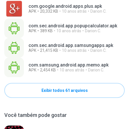
com.google.android.apps.plus.apk
APK
20,332 KB
10 anos atrás
Darion C.
com.sec.android.app.popupcalculator.apk
APK
389 KB
10 anos atrás
Darion C.
com.sec.android.app.samsungapps.apk
APK
21,415 KB
10 anos atrás
Darion C.
com.samsung.android.app.memo.apk
APK
2,454 KB
10 anos atrás
Darion C.
Exibir todos 61 arquivos
Você também pode gostar