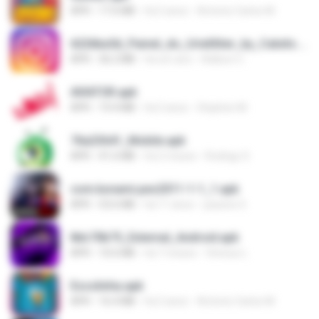
APK
17.6 MB
há 2 anos
Antonio Carlos M.
6226ba5d_Painel_do_UrielXiter_by_Catxits.ofc.apk
APK
36.2 MB
há um ano
Adilson C.
AVIATOR.apk
APK
19.4 MB
há 2 anos
Stephen M.
76a23641_Mobile.apk
APK
41.6 MB
há 2 meses
Rodrigo S.
com.konami.pes2011-1-1_1.apk
APK
53.6 MB
há 11 anos
yassine S.
8dc70b75_External_Android.apk
APK
10.6 MB
há 7 meses
Vinicius L.
Escolinha.apk
APK
16.4 MB
há 2 anos
Antonio Carlos M.