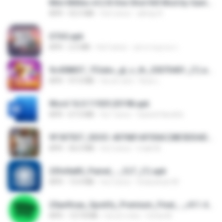
Mini Militia v4.2.8 One Shot Kill Mod by Gamer Aadil.apk
APK
52.5 MB
há 6 anos
abhay R.
GTA5.apk
APK
2.5 MB
há 5 anos
อย่าถามกูเรย ก.
9c458857_7Clubs_gl_v_th_25070401_(1).apk
APK
97.0 MB
há um ano
Buw L.
Word 16.0.11929.20198.apk
APK
67.0 MB
há 7 anos
Saeed Hanafia
9f187537_SDOC-4076B1AF05AC28E5DDADC4143E59DB64-07-24-SI. (1).apk
APK
56.0 MB
há 2 anos
maik M.
25fe9a85_Painel_-_CLT_(1).apk
APK
13.4 MB
há 2 anos
liviasulivan M.
25ae9caa_Spotify_Premium_Final_-_v9.1.44.2120_Tekmods.com.apk
APK
127.8 MB
há um mês
Cintia M.