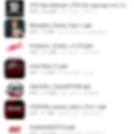
GTA San Andreas ( GTA SA ) ppsspp cso (1).apk
APK
55.9 MB
há 2 anos
Urma O.
8f2a4dfd_Painel_Pain-1.apk
APK
7.0 MB
há 12 meses
regivaldo B.
Predictor_Aviator_v1.0.0.apk
APK
21.6 MB
há 2 anos
Hamed F.
Uriel Xiter (1).apk
APK
1.3 MB
há um mês
Lyu Q.
34a7e9cc_PainelFFH4X.apk
APK
13.5 MB
há 2 anos
Adrielly L.
f25f55f8_insane_xiters_Fire-1.apk
APK
4.7 MB
há um ano
berenice D.
EnableAdbSSTv4.apk
APK
33.3 MB
há 3 meses
Precisar T.