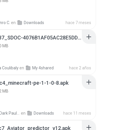
5 MB
nro C.
en
Downloads
hace 7 meses
9f187537_SDOC-4076B1AF05AC28E5DDADC4143E59DB64-07-24-SI. (1).apk
0 MB
a Coulibaly
en
My 4shared
hace 2 años
c4_minecraft-pe-1-1-0-8.apk
2 MB
joana Dark Paulino Dos Santos
en
Downloads
hace 11 meses
c7_Aviator_predictor_v12.apk