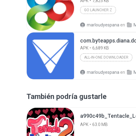
APK
7,825 KB
GO LAUNCHER Z
marloudyespana
en
M
com.byteapps.diana.d
APK
6,689 KB
ALL-IN-ONE DOWNLOADER
marloudyespana
en
M
También podría gustarle
APK
63.0 MB