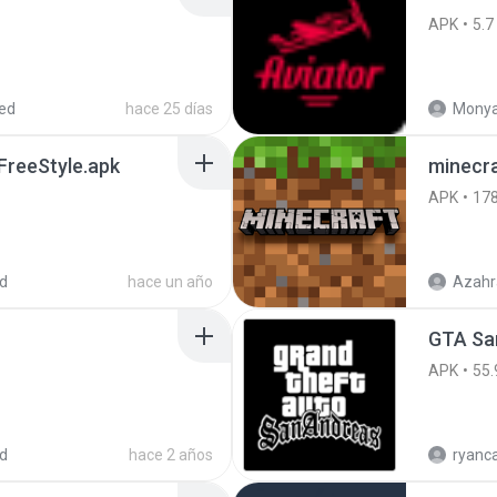
APK
5.7
ed
hace 25 días
Monya
reeStyle.apk
minecra
APK
17
d
hace un año
Azahr
APK
55.
d
hace 2 años