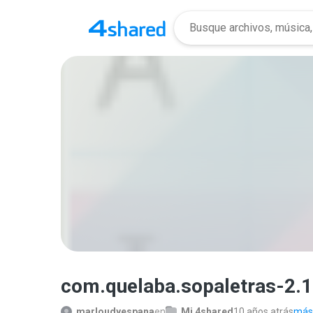
com.quelaba.sopaletras-2
marloudyespana
en
Mi 4shared
10 años atrás
más.