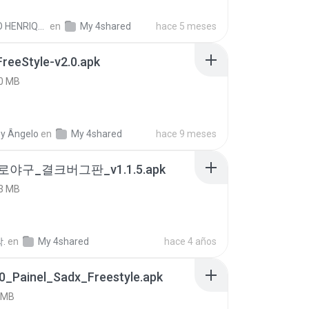
PAULO HENRIQUE GOYA EGIDIO
en
My 4shared
hace 5 meses
FreeStyle-v2.0.apk
0 MB
y Ângelo
en
My 4shared
hace 9 meses
로야구_결크버그판_v1.1.5.apk
3 MB
.
en
My 4shared
hace 4 años
0_Painel_Sadx_Freestyle.apk
 MB