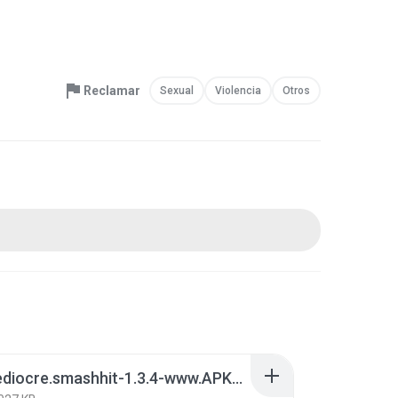
Reclamar
Sexual
Violencia
Otros
com.mediocre.smashhit-1.3.4-www.APK4Fun.com.apk