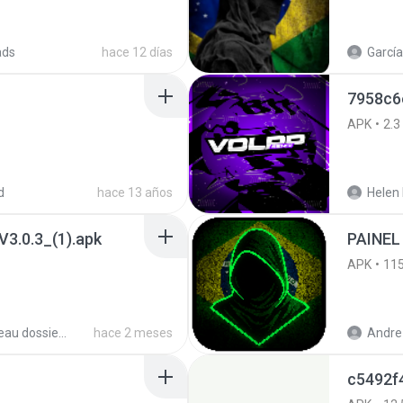
ads
hace 12 días
García
7958c6
APK
2.3
d
hace 13 años
Helen 
3.0.3_(1).apk
PAINEL
APK
11
Nouveau dossier_2
hace 2 meses
Andre 
c5492f