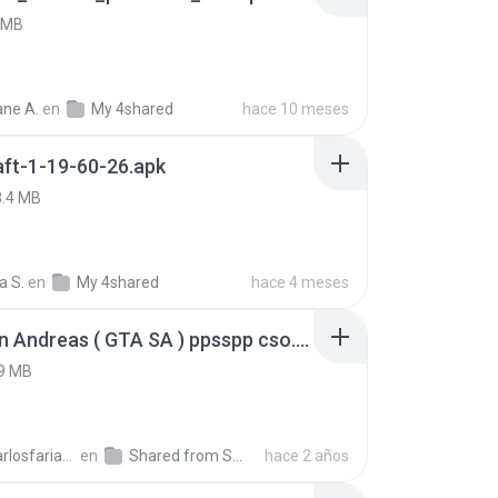
 MB
ne A.
en
My 4shared
hace 10 meses
ft-1-19-60-26.apk
8.4 MB
a S.
en
My 4shared
hace 4 meses
GTA San Andreas ( GTA SA ) ppsspp cso.apk
9 MB
ryancarlosfarias M.
en
Shared from SM-A207M
hace 2 años