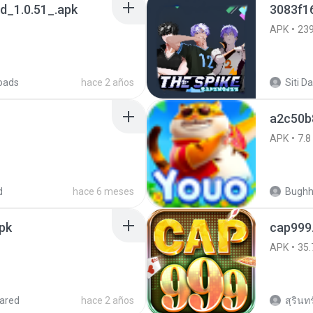
_1.0.51_.apk
3083f1
APK
23
oads
hace 2 años
a2c50b
APK
7.8
d
hace 6 meses
Bugh
pk
cap999
APK
35.
ared
hace 2 años
สุรินท