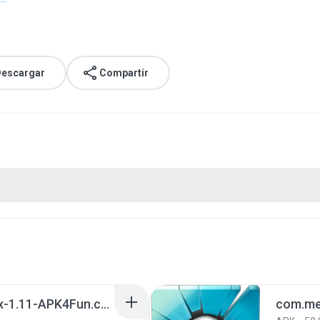
escargar
Compartir
com.gau.go.launcherex-1.11-APK4Fun.com.apk