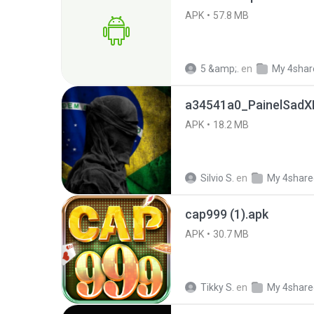
APK
57.8 MB
5 &amp;.
en
My 4shar
a34541a0_PainelSadXF
APK
18.2 MB
Silvio S.
en
My 4share
cap999 (1).apk
APK
30.7 MB
Tikky S.
en
My 4share