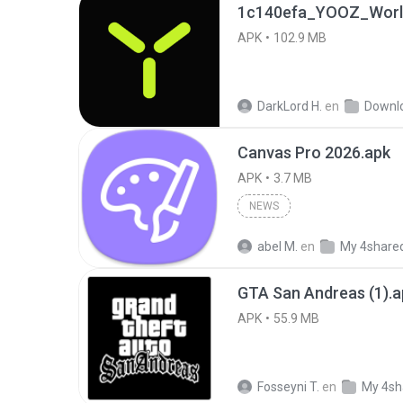
1c140efa_YOOZ_World
APK
102.9 MB
DarkLord H.
en
Downl
Canvas Pro 2026.apk
APK
3.7 MB
NEWS
abel M.
en
My 4share
GTA San Andreas (1).a
APK
55.9 MB
Fosseyni T.
en
My 4sh