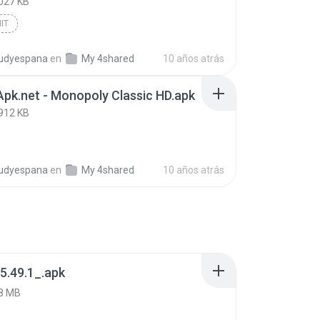
027 KB
IT
udyespana
en
My 4shared
10 años atrás
k.net - Monopoly Classic HD.apk
912 KB
udyespana
en
My 4shared
10 años atrás
5.49.1_.apk
8 MB