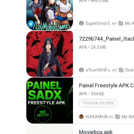
APK
845.0 MB
SuperErnst E.
en
My 4
7229b744_Painel_Itach
APK
24.3 MB
นรินทร์ศักดิ์ แ.
en
Dow
APK
934 KB
TOOLS & UTILITIES
HUHUHAHA
en
My 4s
Moviebox.apk