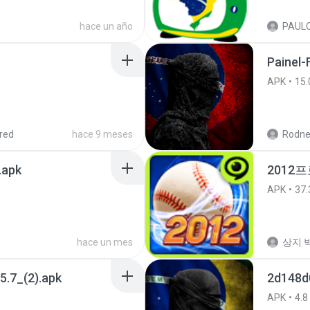
hace un año
Painel-
APK
15.
red
hace 9 meses
Rodne
.apk
2012프
APK
37.
hace un mes
상지 박
5.7_(2).apk
2d148d
APK
4.8