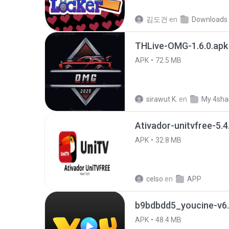
김도건
en
Downloads
THLive-OMG-1.6.0.apk
APK
72.5 MB
sirawut K.
en
My 4sha
Ativador-unitvfree-5.4
APK
32.8 MB
celso
en
APP
b9bdbdd5_youcine-v6.
APK
48.4 MB