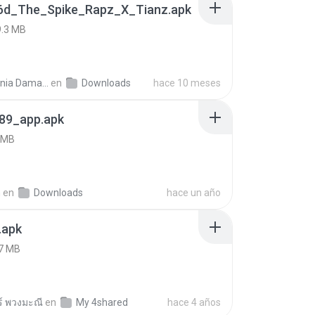
6d_The_Spike_Rapz_X_Tianz.apk
9.3 MB
Siti Dania Damayanti 1.
en
Downloads
hace 10 meses
89_app.apk
 MB
h
en
Downloads
hace un año
.apk
7 MB
ร์ พวงมะณี
en
My 4shared
hace 4 años