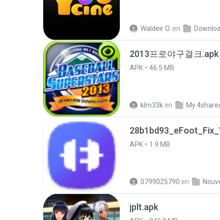
Waldeir O.
en
Downlo
2013프로야구결크.apk
APK
46.5 MB
klm33k
en
My 4share
28b1bd93_eFoot_Fix_V
APK
1.9 MB
0799025790
en
jplt.apk