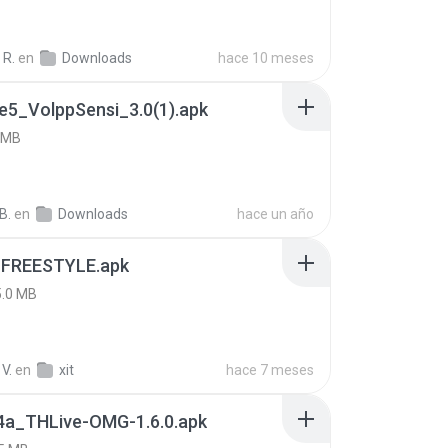
 R.
en
Downloads
hace 10 meses
e5_VolppSensi_3.0(1).apk
 MB
B.
en
Downloads
hace un año
 FREESTYLE.apk
5.0 MB
V.
en
xit
hace 7 meses
4a_THLive-OMG-1.6.0.apk