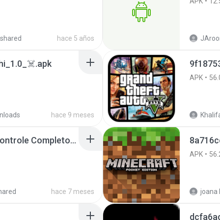
APK
12.
shared
hace 5 años
JAroo
i_1.0_☠️.apk
APK
56.
nloads
hace 9 meses
Khalif
Painel Freestyle APK Controle Completo Para Jogadores.apk
8a716c
APK
56.
hared
hace 7 meses
dcfa6a