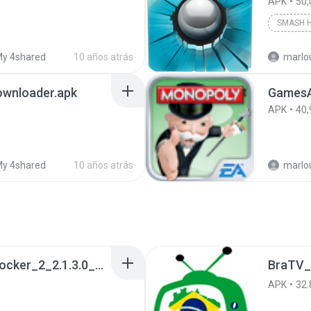
APK
50,
SMASH H
y 4shared
10 años atrás
marlo
ownloader.apk
GamesAp
APK
40,
y 4shared
10 años atrás
marlo
a990c49b_Tentacle_Locker_2_2.1.3.0_APKPure (1).apk
BraTV_
APK
32.