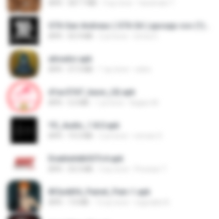
APK
307.7 MB
3 ay önce
haramain T.
GTA San Andreas ( GTA SA ) ppsspp cso (1).apk
APK
55.9 MB
2 yıl önce
Urma O.
ativador.apk
APK
37.3 MB
1 ay önce
celso
d1ac57d7_base_(4).apk
APK
3.2 MB
1 yıl önce
Kagiso M.
YS_Audio_1.8.0.apk
APK
19.3 MB
2 yıl önce
romulo S.
EnableAdbSSTv4.apk
APK
33.3 MB
3 ay önce
Precisar T.
8f2a4dfd_Painel_Pain-1.apk
APK
7.0 MB
12 ay önce
regivaldo B.