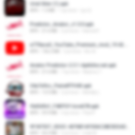
Uriel Xiter (1).apk
APK
1.3 MB
1 ay önce
Lyu Q.
Predictor_Aviator_v1.0.0.apk
APK
21.6 MB
2 yıl önce
Hamed F.
e770aca3_YouTube_Premium_mod_19.42.34_Modfyp.com.apk
APK
156.2 MB
2 yıl önce
Bro A.
Aviator Predictor-2.5.1-Apkhihe.net.apk
APK
21.6 MB
7 ay önce
Nazirou T.
34a7e9cc_PainelFFH4X.apk
APK
13.5 MB
2 yıl önce
Adrielly L.
f6d3d9cf_F4KPGY-love678.apk
APK
59.9 MB
3 ay önce
Paul P.
9f187537_SDOC-4076B1AF05AC28E5DDADC4143E59DB64-07-24-SI. (1).apk
APK
56.0 MB
2 yıl önce
maik M.