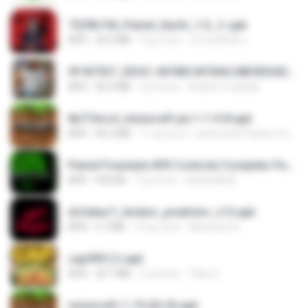
7229b744_Painel_Itachi_1.0_☠️.apk
APK
24.3 MB
9 ay önce
นรินทร์ศักดิ์ แ.
9f187537_SDOC-4076B1AF05AC28E5DDADC4143E59DB64-07-24-SI. (1).apk
APK
56.0 MB
2 yıl önce
Khalifa Coulibaly
8a716cc4_minecraft-pe-1-1-0-8.apk
APK
56.2 MB
11 ay önce
joana Dark Paulino Dos Santos
Painel Freestyle APK Controle Completo Para Jogadores.apk
APK
934 KB
7 ay önce
HUHUHAHA
dcfa6ac7_Aviator_predictor_v12.apk
APK
5.7 MB
10 ay önce
Monyane A.
cap999 (1).apk
APK
30.7 MB
2 yıl önce
Tikky S.
minecraft-1-19-60-26.apk