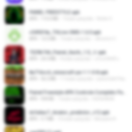
PAINEL FREESTYLE.apk
APK
115.0 MB
7 bulan yang lalu
Andre V.
c5492f4a_THLive-OMG-1.6.0.apk
APK
12.5 MB
7 bulan yang lalu
JAroonro C.
7229b744_Painel_Itachi_1.0_☠️.apk
APK
24.3 MB
9 bulan yang lalu
นรินทร์ศักดิ์ แ.
8a716cc4_minecraft-pe-1-1-0-8.apk
APK
56.2 MB
11 bulan yang lalu
joana Dark Paulino Dos Santos
Painel Freestyle APK Controle Completo Para Jogadores.apk
APK
934 KB
7 bulan yang lalu
HUHUHAHA
dcfa6ac7_Aviator_predictor_v12.apk
APK
5.7 MB
10 bulan yang lalu
Monyane A.