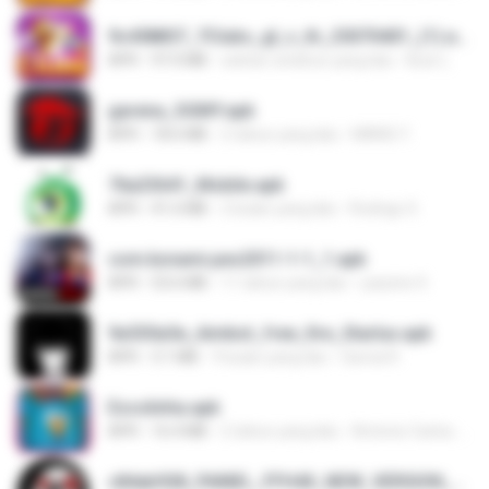
9c458857_7Clubs_gl_v_th_25070401_(1).apk
APK
97.0 MB
sekitar setahun yang lalu
Buw L.
garena_SGMY.apk
APK
18.6 MB
2 tahun yang lalu
MANG Y.
76a23641_Mobile.apk
APK
41.6 MB
2 bulan yang lalu
Rodrigo S.
com.konami.pes2011-1-1_1.apk
APK
53.6 MB
11 tahun yang lalu
yassine S.
9a530a5e_Aimbot_free_fire_Starlux.apk
APK
3.1 MB
9 bulan yang lalu
García R.
Escolinha.apk
APK
16.4 MB
2 tahun yang lalu
Antonio Carlos M.
c84ab928_PAINEL_FFH4X_NEW_VERSION_APK_sign.apk