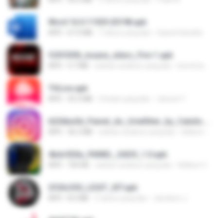
Word 16.0.11929.20198.apk
APK
67.0 MB
7 tahun yang lalu
Saeed Hanafia
f25f55f8_insane_xiters_Fire-1.apk
APK
4.7 MB
sekitar setahun yang lalu
berenice D.
THLive.apk
APK
43.3 MB
2 bulan yang lalu
Jaturat Y.
6226ba5d_Painel_do_UrielXiter_by_Catxits.ofc.apk
APK
36.2 MB
sekitar setahun yang lalu
Adilson C.
4bdc920a_PAINEL_SADX_1.0.apk
APK
769 KB
sekitar setahun yang lalu
Adilson C.
2f20c330_LEGIT_XIT.apk
APK
8.5 MB
2 tahun yang lalu
Jamilson J.