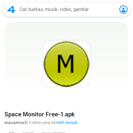
Space Monitor Free-1.apk
macanton2
12 tahun yang lalu
lebih banyak...