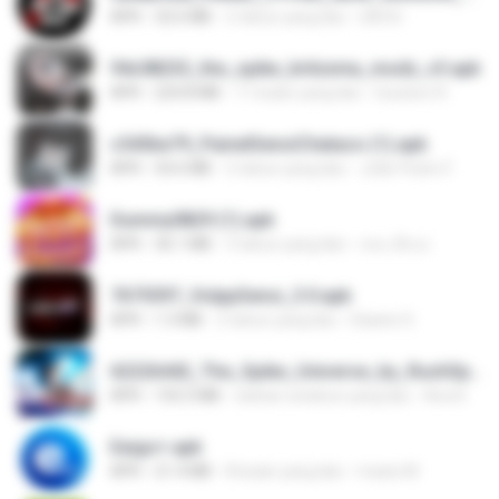
APK
32.6 MB
2 tahun yang lalu
itAChi
94c08232_the_spike_britzxma_modz_v3.apk
APK
224.8 MB
11 bulan yang lalu
Gustavo R.
c543be79_PainelSensiChataco (1).apk
APK
54.6 MB
2 tahun yang lalu
João Pedro F.
Dummy0829 (1).apk
APK
36.1 MB
3 tahun yang lalu
เทน เด็กเล
7675597_VolppSensi_3.0.apk
APK
1.3 MB
2 tahun yang lalu
Daiane S.
62226442_The_Spike_Universe_by_RushSpike_(SFILE.MOBI).apk
APK
155.5 MB
sekitar setahun yang lalu
Ana K.
Eaigo+.apk
APK
21.4 MB
8 bulan yang lalu
maxlu M.