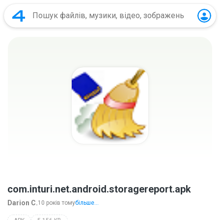
com.inturi.net.android.storagereport.apk
Darion C.
10 років тому
більше...