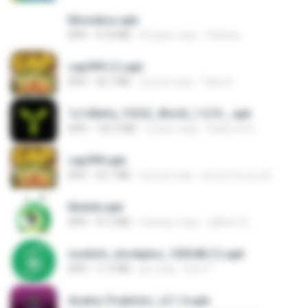
Moviebox.apk
APK
57.8 MB
26 днів тому
5 &amp;.
cap999 (1).apk
APK
30.7 MB
2 роки тому
Tikky S.
1c140efa_YOOZ_World_1.0.51_.apk
APK
102.9 MB
2 роки тому
DarkLord H.
cap999.apk
APK
35.7 MB
4 роки тому
สุรินทร์ พวงมะณี
Mobile.apk
APK
41.2 MB
4 місяці тому
adilson A.
zswitch_stockplus_100248 (1).apk
APK
11.9 MB
рік тому
Itrfh Y.
Aviator Predictor_v2.1.6.apk