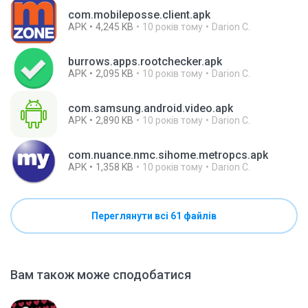
com.mobileposse.client.apk
APK
4,245 KB
10 років тому
Darion C.
burrows.apps.rootchecker.apk
APK
2,095 KB
10 років тому
Darion C.
com.samsung.android.video.apk
APK
2,890 KB
10 років тому
Darion C.
com.nuance.nmc.sihome.metropcs.apk
APK
1,358 KB
10 років тому
Darion C.
Переглянути всі 61 файлів
Вам також може сподобатися