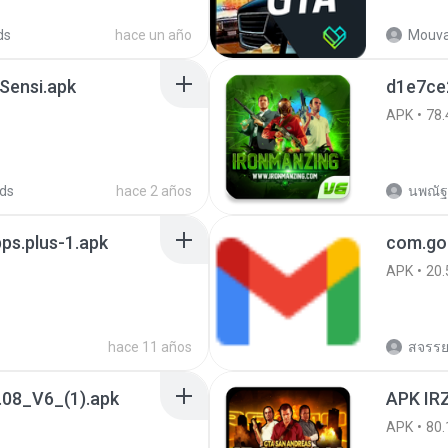
ds
hace un año
Mouva
Sensi.apk
d1e7ce
APK
78.
ds
hace 2 años
นพณัฐ
ps.plus-1.apk
com.go
APK
20.
hace 11 años
สจรรย
08_V6_(1).apk
APK IRZ
APK
80.