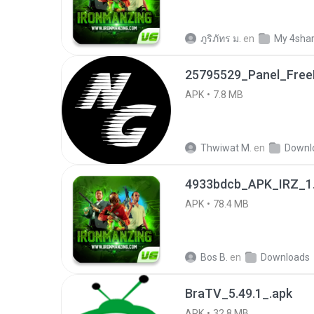
ภูริภัทร ม.
en
My 4sha
25795529_Panel_FreeF
APK
7.8 MB
Thwiwat M.
en
Downl
4933bdcb_APK_IRZ_1.
APK
78.4 MB
Bos B.
en
Downloads
BraTV_5.49.1_.apk
APK
32.8 MB