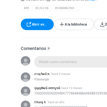
APK
80,262 KB
IRONMANZING GAMES
Abrir en…
A la biblioteca
D
Comentarios
6
Añadir nuevo comentario
ภาณุวัฒน์ พ.
hace 3 meses
Ytieewqw
ปุญญพัฒน์ เพชรบูรณ์
hace 12 meses
10000000000094847774848488448488339938
Chung S.
hace un año