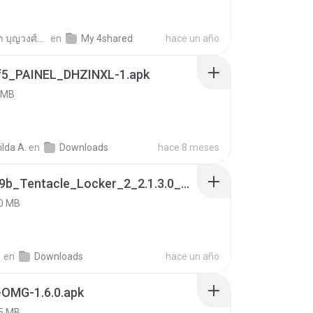
อังคณา บุญวงศ์ษา
en
My 4shared
hace un año
f5_PAINEL_DHZINXL-1.apk
 MB
lda A.
en
Downloads
hace 8 meses
a990c49b_Tentacle_Locker_2_2.1.3.0_APKPure (1).apk
0 MB
건
en
Downloads
hace un año
-OMG-1.6.0.apk
5 MB