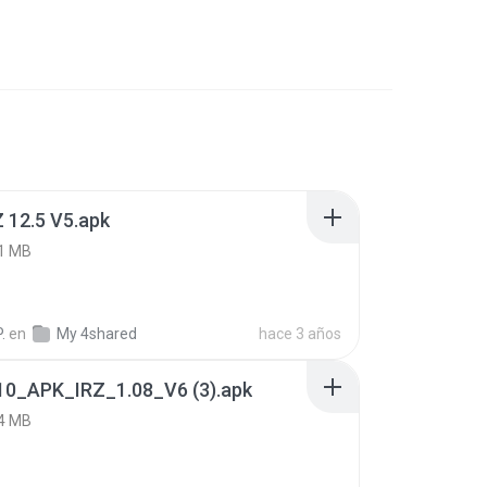
 12.5 V5.apk
1 MB
.
en
My 4shared
hace 3 años
10_APK_IRZ_1.08_V6 (3).apk
4 MB