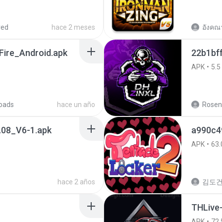
red
hace 2 meses
ire_Android.apk
22b1bf
APK
5.5
oads
hace un año
Roseni
08_V6-1.apk
APK
63.
hace 2 años
김도
THLive
APK
72.