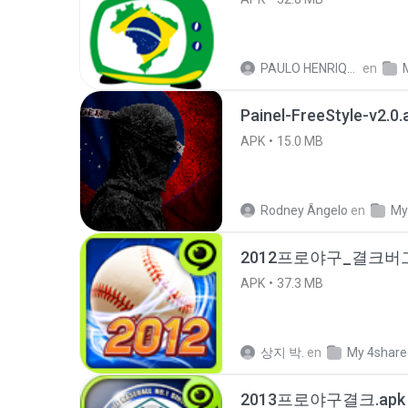
PAULO HENRIQUE GOYA EGIDIO
en
Painel-FreeStyle-v2.0.
APK
15.0 MB
Rodney Ângelo
en
My
2012프로야구_결크버그판_
APK
37.3 MB
상지 박.
en
My 4share
2013프로야구결크.apk