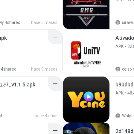
My 4shared
hace 5 meses
sirawu
apk
Ativado
APK
32.
 4shared
hace 9 meses
celso
v1.1.5.apk
b9bdbdd
APK
48.
d
hace 4 años
Waldei
2d148d