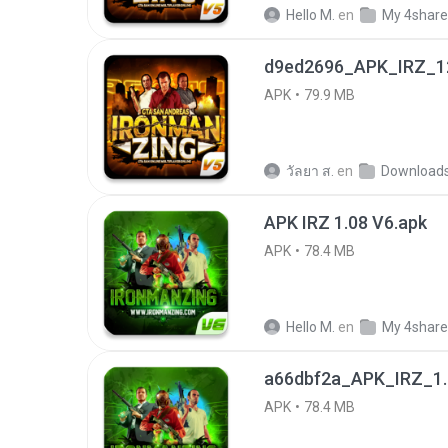
Hello M.
en
My 4shar
d9ed2696_APK_IRZ_12
APK
79.9 MB
วัลยา ส.
en
Download
APK IRZ 1.08 V6.apk
APK
78.4 MB
Hello M.
en
My 4shar
a66dbf2a_APK_IRZ_1.0
APK
78.4 MB