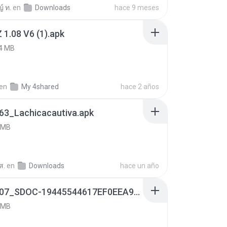
์ ท.
en
Downloads
hace 9 meses
 1.08 V6 (1).apk
4 MB
en
My 4shared
hace 2 años
63_Lachicacautiva.apk
 MB
ส.
en
Downloads
hace un año
3aedb107_SDOC-19445544617EF0EEA9F951F0C2EECA4F-04-27-SI..apk
 MB