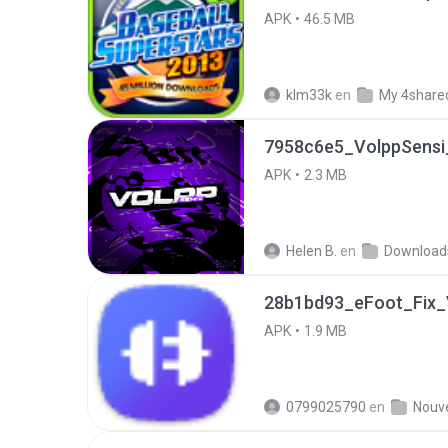
APK
46.5 MB
klm33k
en
My 4share
7958c6e5_VolppSensi_
APK
2.3 MB
Helen B.
en
Download
28b1bd93_eFoot_Fix_V
APK
1.9 MB
0799025790
en