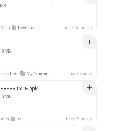
 MB
 R.
en
Downloads
hace 10 meses
5.0 MB
rnst E.
en
My 4shared
hace 5 años
 FREESTYLE.apk
5.0 MB
V.
en
xit
hace 7 meses