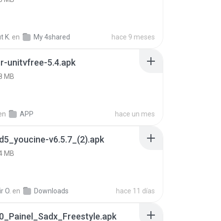
t K.
en
My 4shared
hace 9 meses
r-unitvfree-5.4.apk
8 MB
en
APP
hace un mes
5_youcine-v6.5.7_(2).apk
4 MB
r O.
en
Downloads
hace 11 días
0_Painel_Sadx_Freestyle.apk