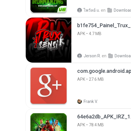
ไพวัลย์ แ.
en
Downloa
b1fe754_Painel_Trux_
APK
4.7 MB
Jerson R.
en
Downloa
com.google.android.ap
APK
27.6 MB
Frank V.
64e6a2db_APK_IRZ_1.
APK
78.4 MB