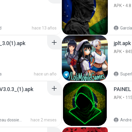
APK
4.8
d
hace 13 años
García
3.0(1).apk
jplt.apk
APK
84
s
hace un año
SuperE
3.0.3_(1).apk
PAINEL
APK
11
Nouveau dossier_2
hace 2 meses
Andre 