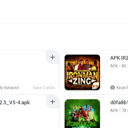
APK IRZ
APK
80.
y 4shared
hace 2 años
Kirati P
.5_V5-4.apk
d0fa8b
APK
78.