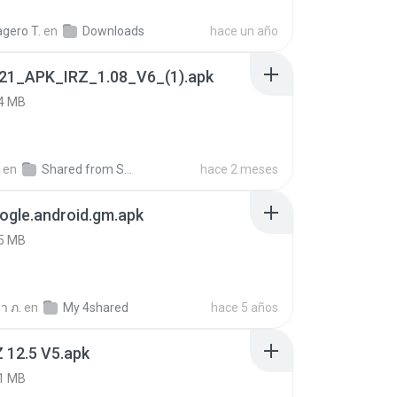
gero T.
en
Downloads
hace un año
21_APK_IRZ_1.08_V6_(1).apk
4 MB
en
Shared from SM-A125F
hace 2 meses
ogle.android.gm.apk
5 MB
า ภ.
en
My 4shared
hace 5 años
 12.5 V5.apk
1 MB