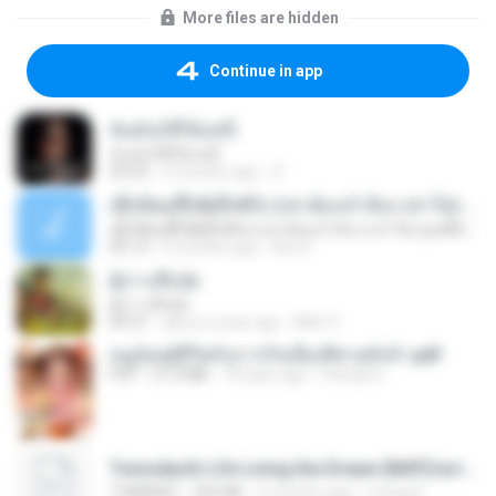
More files are hidden
Continue in app
ฉันมันก็ดีได้แค่นี้
ฉันมันก็ดีได้แค่นี้
04:32
9 months ago
D
ເຊົາຮ້ອງເຖົ້າຊິເອົາທໍ່ໃດ (เซาฮ้องเถ้าสิเอาเท่าใด) ບຸນເກີດ ຫນູຫ່ວງ ft. ໂສພາ ຈຸນທະລາ
ເຊົາຮ້ອງເຖົ້າຊິເອົາທໍ່ໃດ (เซาฮ้องเถ้าสิเอาเท่าใด) ບຸນເກີດ ຫນູຫ່ວງ ft. ໂສພາ ຈຸນທະລາ
05:13
2 months ago
But G.
ผู้บ่าวเสื้อปุ๋ย
ผู้บ่าวเสื้อปุ๋ย
04:31
about a year ago
Mith 9.
หนูน้อยสู้ชีวิตกับภารกิจเลี้ยงพี่ชายทั้งห้า.pdf
PDF
27.2 MB
18 days ago
Pandarin
Tomodachi Life Living the Dream [NSP].torrent
TORRENT
252 KB
2 months ago
margob