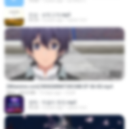
10:20
7 years ago
อมรพันธ์ จ.
진성 - 보릿고개.mp3
03:34
4 years ago
castor-trot
23:40
[Witanime.com] RKNGMNNTSRCMB EP 06 HD.mp4
MP4
294.8 MB
10 days ago
LOLKI
영탁 - 막걸리 한잔.mp3
03:20
3 years ago
castor-trot