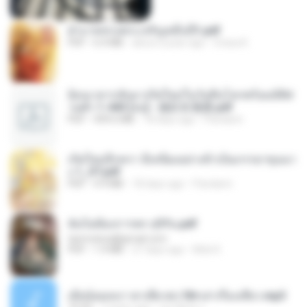
ฝ่าบาททรงพระเจริญหมื่นปี1.pdf
PDF
6.4 MB
about a year ago
Orasa K.
ย้อนเวลากลับมาเกิดใหม่ในวันสิ้นโลกพร้อมมิติส่
วนตัว 1-443 [จบ] - 揍趴长颈鹿.pdf
PDF
499.6 MB
18 days ago
Pandarin
เกิดใหม่อีกครา อี๋เหนียงอย่างข้าเป็นภรรยาขุนนา
ง 1_ST.pdf
PDF
4.9 MB
18 days ago
Pandarin
ฉันไม่ต้องการพร สุจิรัน.pdf
tanmobza@gmail.com
PDF
1.4 MB
27 days ago
Mob K.
เมียน้อยเหงา พาเสียวค่ะ18+เล่าเรื่องเสียว.mp3