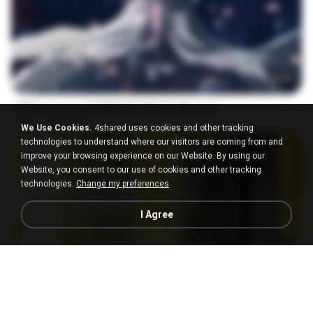
24:35
[Witanime.com] BSKHKT EP 01 HD.mp4
MP4
408.9 MB
15 days ago
BLITR
We Use Cookies.
4shared uses cookies and other tracking
technologies to understand where our visitors are coming from and
improve your browsing experience on our Website. By using our
Website, you consent to our use of cookies and other tracking
technologies.
Change my preferences
I Agree
23:03
[Witanime.com] DTRD EP 03 HD.mp4
MP4
321.3 MB
18 days ago
DRTY