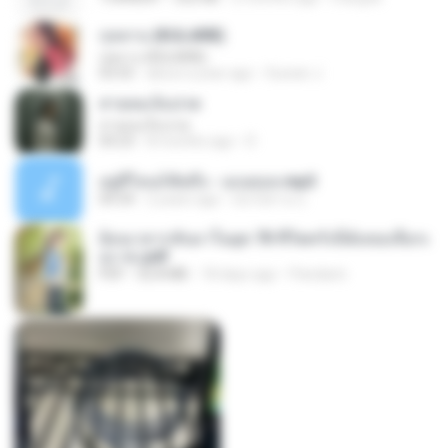
กุหลาบ (KULARB)
กุหลาบ (KULARB)
03:55
about a year ago
Suwan J.
สายลมเจ็บปวด
สายลมเจ็บปวด
04:23
8 months ago
D
อยู่ที่ไหนก็คิดถึง - เมนทอล.mp3
04:34
2 years ago
มันไม้สาย ม.
ย้อนเวลากลับมาในยุค 70 ชีวิตครั้งนี้ฉันขอเลือกเ
อง จบ.pdf
PDF
32.8 MB
18 days ago
Pandarin