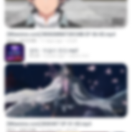
23:40
[Witanime.com] RKNGMNNTSRCMB EP 06 HD.mp4
MP4
294.8 MB
11 days ago
LOLKI
영탁 - 막걸리 한잔.mp3
03:20
3 years ago
castor-trot
24:35
[Witanime.com] BSKHKT EP 01 HD.mp4
MP4
408.9 MB
16 days ago
BLITR