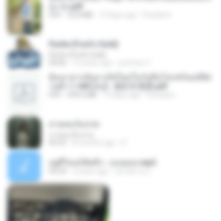
อง จบ.pdf
PDF
32.8 MB
19 days ago
Pandarin
Pyrite (Fool's Gold)
Pyrite (Fool's Gold)
04:06
12 years ago
princess Y.
ย้อนเวลากลับมาเกิดใหม่ในวันสิ้นโลกพร้อมมิติส่
วนตัว 1-443 [จบ] - 揍趴长颈鹿.pdf
PDF
499.6 MB
19 days ago
Pandarin
สายลมเจ็บปวด
สายลมเจ็บปวด
04:23
8 months ago
D
อยู่ที่ไหนก็คิดถึง - เมนทอล.mp3
04:34
2 years ago
มันไม้สาย ม.