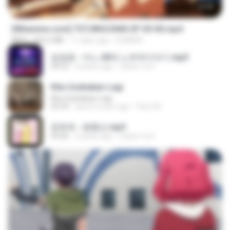
23:40
[Witanime.com] TSTJWGCDMS EP 05 HD.mp4
MP4
423.2 MB
11 days ago
DOMISR
임영웅 - 어느 60대 노부부이야기.mp3
04:52
4 years ago
castor-trot
Kita Usahakan Lagi
Kita Usahakan Lagi
03:54
about a year ago
Fazri M.
문희옥 - 평행선.mp3
03:06
4 years ago
castor-trot