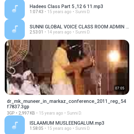
Hadees Class Part 5 ,12 6 11.mp3
1:07:43
15 years ago
Sunni D.
SUNNI GLOBAL VOICE CLASS ROOM ADMIN JISHAN MAHE MUJAHID BALUSHERIYUMAYI NADATHIYA SAMVADA VYVASTHA - www.sunnikoottam.com
2:53:01
14 years ago
Sunni D.
07:05
dr_mk_muneer_in_markaz_conference_2011_reg_54
f7837.3gp
3GP
2,997 KB
15 years ago
Sunni D.
ISLAAMUM MUSLEENGALUM.mp3
1:58:05
15 years ago
Sunni D.