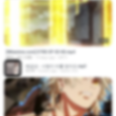
23:03
[Witanime.com] DTRD EP 03 HD.mp4
MP4
321.3 MB
19 days ago
DRTY
배금성 - 사랑이 비를 맞아요.mp3
03:39
4 years ago
castor-trot