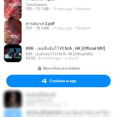
CamScanner
PDF
73.1 MB
19 days ago
Pandarin
สาปสมรส 2.pdf
PDF
78.3 MB
19 days ago
Pandarin
KRK - เธอทิ้งฉันไว้ Ft.N/A , HK [Official MV]
KRK - เธอทิ้งฉันไว้ Ft.N/A , HK [Official MV]
04:58
8 months ago
นวมินทร์
More files are hidden
Continue in app
ฉันมันก็ดีได้แค่นี้
ฉันมันก็ดีได้แค่นี้
04:32
9 months ago
D
ເຊົາຮ້ອງເຖົ້າຊິເອົາທໍ່ໃດ (เซาฮ้องเถ้าสิเอาเท่าใด) ບຸນເກີດ ຫນູຫ່ວງ ft. ໂສພາ ຈຸນທະລາ