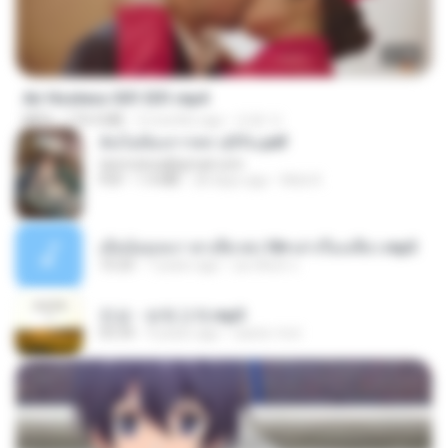
27:46
Air Hostess S01 E01.mp4
MP4
174.4 MB
3 months ago
민호 이.
ฉันไม่ต้องการพร สุจิรัน.pdf
tanmobza@gmail.com
PDF
1.4 MB
28 days ago
Mob K.
เมียน้อยเหงา พาเสียวค่ะ18+เล่าเรื่องเสียว.mp3
10:20
7 years ago
อมรพันธ์ จ.
진성 - 보릿고개.mp3
03:34
4 years ago
castor-trot