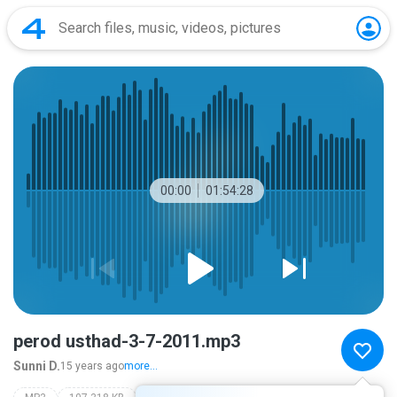
00:00
01:54:28
perod usthad-3-7-2011.mp3
Sunni D.
15 years ago
more...