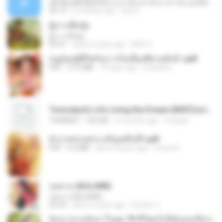
ເຊົາຮ້ອງເຖົ້າຊິເອົາທໍ່ໃດ (เซาฮ้องเถ้าสิเอาเท่าใด) ບຸນເກີດ ຫນູຫ່ວງ ft. ໂສພາ ຈຸນທະລາ
05:13
2 months ago
But G.
ผู้บ่าวเสื้อปุ๋ย
ผู้บ่าวเสื้อปุ๋ย
04:31
about a year ago
Mith 9.
หนูน้อยสู้ชีวิตกับภารกิจเลี้ยงพี่ชายทั้งห้า.pdf
PDF
27.2 MB
19 days ago
Pandarin
Tomodachi Life Living the Dream [NSP].torrent
TORRENT
252 KB
2 months ago
margob
ฝ่าบาททรงพระเจริญหมื่นปี1.pdf
PDF
6.4 MB
about a year ago
Orasa K.
กุหลาบ (KULARB)
กุหลาบ (KULARB)
03:55
about a year ago
Suwan J.
ย้อนเวลากลับมาในยุค 70 ชีวิตครั้งนี้ฉันขอเลือกเ