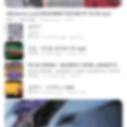
23:40
[Witanime.com] RKNGMNNTSRCMB EP 05 HD.mp4
MP4
186.0 MB
18 days ago
LOLKI
갑자기
갑자기
03:15
2 months ago
복희 박.
진성 - 천년을 빌려준다면.mp3
03:32
4 years ago
castor-trot
KICAU MANIA - NDARBOY GENK x BANDITOZ YAOW 86 (OFFICIAL LYRIC VIDEO) GAS POL NDANGAK
KICAU MANIA - NDARBOY GENK x BANDITOZ YAOW 86 (OFFICIAL LYRIC VIDEO) GAS POL NDANGAK
03:50
3 months ago
Rina P.
금잔디 - 오라버니.mp3
03:10
4 years ago
castor-trot