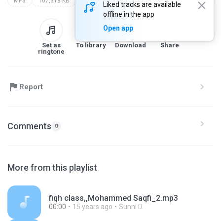
MP3
107,318 KB
Liked tracks are available
offline in the app
Open app
Set as
To library
Download
Share
ringtone
Report
Comments
0
More from this playlist
fiqh class,,Mohammed Saqfi_2.mp3
00:00
15 years ago
Sunni D.