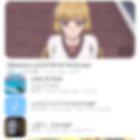
23:03
[Witanime.com] DTRD EP 04 HD.mp4
MP4
279.0 MB
12 days ago
DRTY
LOVE ATTACK
LOVE ATTACK
03:01
about a year ago
지빈 임.
신유리) 유두자위 A to Z.mp3
2:41:23
2 years ago
좀비고4인커플 좀.
나훈아 - 영영.mp3
03:41
4 years ago
castor-trot