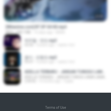
23:45
[Witanime.com] BT EP 04 HD.mp4
MP4
248.7 MB
16 days ago
BAXK
박우철 - 연모.mp3
03:36
4 years ago
castor-trot
옹이 - 조항조.mp3
03:47
4 years ago
castor-trot
ADELLA TERBARU - JANGAN TUNGGU LAMA LAMA - GELAS RETAK - OM ADELLA FULL ALBUM TERBARU 2026
ADELLA TERBARU - JANGAN TUNGGU LAMA LAMA - GELAS RETAK - OM ADELLA FULL ALBUM TERBARU 2026
2:44:42
4 months ago
Cuplis
Terms of Use