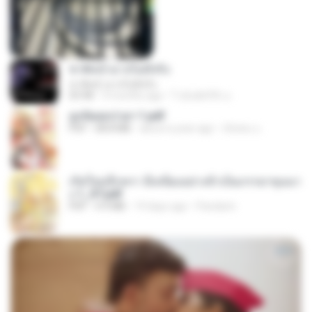
ชาติหน้าอาจไม่มีจริง
ชาติหน้าอาจไม่มีจริง
03:48
9 months ago
ไวลุ้น&#39; อ.
ฮูหยิuสุดป่วuฯ 1.pdf
PDF
68.8 MB
about a year ago
ณิชพน แ.
เกิดใหม่อีกครา อี๋เหนียงอย่างข้าเป็นภรรยาขุนนา
ง 1_ST.pdf
PDF
4.9 MB
19 days ago
Pandarin