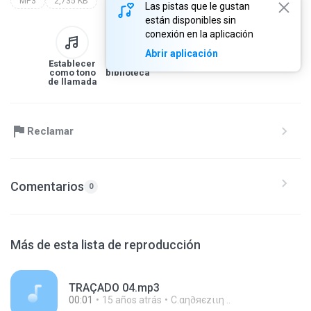
MP3
2,735 KB
Las pistas que le gustan
están disponibles sin
conexión en la aplicación
Abrir aplicación
Establecer
A la
Descargar
Compartir
como tono
biblioteca
de llamada
Reclamar
Comentarios
0
Más de esta lista de reproducción
TRAÇADO 04.mp3
00:01
15 años atrás
C.αη∂яєzιιη ..