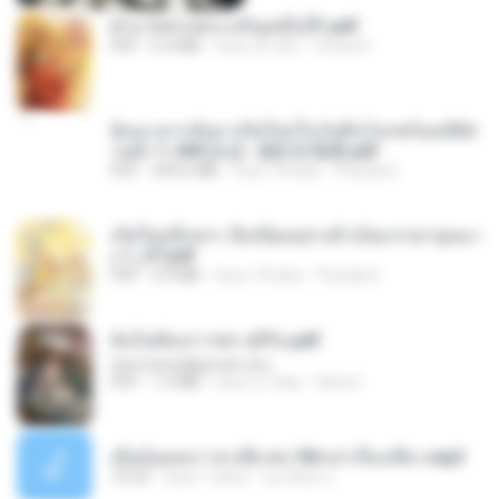
ฝ่าบาททรงพระเจริญหมื่นปี1.pdf
PDF
6.4 MB
hace un año
Orasa K.
ย้อนเวลากลับมาเกิดใหม่ในวันสิ้นโลกพร้อมมิติส่
วนตัว 1-443 [จบ] - 揍趴长颈鹿.pdf
PDF
499.6 MB
hace 18 días
Pandarin
เกิดใหม่อีกครา อี๋เหนียงอย่างข้าเป็นภรรยาขุนนา
ง 1_ST.pdf
PDF
4.9 MB
hace 18 días
Pandarin
ฉันไม่ต้องการพร สุจิรัน.pdf
tanmobza@gmail.com
PDF
1.4 MB
hace 27 días
Mob K.
เมียน้อยเหงา พาเสียวค่ะ18+เล่าเรื่องเสียว.mp3
10:20
hace 7 años
อมรพันธ์ จ.