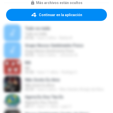
Más archivos están ocultos
Continuar en la aplicación
Tudo ou nada
Tudo ou nada
03:56
hace 2 años
Barba A.
Grupo Nosso Sentimento Psico
Grupo Nosso Sentimento Psico
03:43
hace 3 años
Jeferson A.
Mô
Mô
03:36
hace 11 años
Rodrigo G.
Não Gosto Eu Amo
Não Gosto Eu Amo
02:59
hace 2 años
Alex Sandro Araújo da Silva
Agora Eu Sou Teu Ex
Agora Eu Sou Teu Ex
04:17
hace 11 años
juan V.