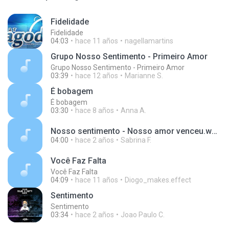
Fidelidade
Fidelidade
04:03
hace 11 años
nagellamartins
Grupo Nosso Sentimento - Primeiro Amor
Grupo Nosso Sentimento - Primeiro Amor
03:39
hace 12 años
Marianne S.
É bobagem
É bobagem
03:30
hace 8 años
Anna A.
Nosso sentimento - Nosso amor venceu.wma
04:00
hace 2 años
Sabrina F.
Você Faz Falta
Você Faz Falta
04:09
hace 11 años
Diogo_makes.effect
Sentimento
Sentimento
03:34
hace 2 años
Joao Paulo C.