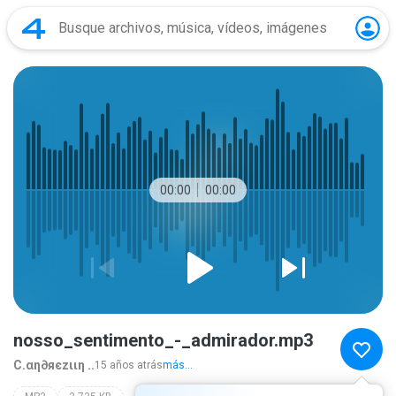
00:00
00:00
nosso_sentimento_-_admirador.mp3
C.αη∂яєzιιη ..
15 años atrás
más...