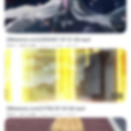
24:35
[Witanime.com] BSKHKT EP 01 HD.mp4
MP4
408.9 MB
hace 15 días
BLITR
23:03
[Witanime.com] DTRD EP 03 HD.mp4
MP4
321.3 MB
hace 18 días
DRTY