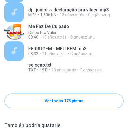
dj - junior ~ declaração pra vilaça.mp3
MP3
1,606 KB
13 años atrás
C.αη∂яєzιιη ..
Me Faz De Culpado
Grupo Pra Valer
03:46
15 años atrás
C.αη∂яєzιιη ..
FERRUGEM - MEU BEM.mp3
03:32
11 años atrás
C.αη∂яєzιιη ..
seleçao.txt
TXT
19 B
13 años atrás
C.αη∂яєzιιη ..
Ver todas 175 pistas
También podría gustarle