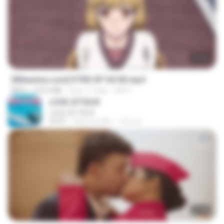
23:03
[Witanime.com] DTRD EP 04 HD.mp4
MP4
279.0 MB
hace 11 días
DRTY
LOVE ATTACK
LOVE ATTACK
03:01
hace un año
지빈 임.
27:46