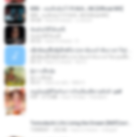
KRK - เธอทิ้งฉันไว้ Ft.N/A , HK [Official MV]
KRK - เธอทิ้งฉันไว้ Ft.N/A , HK [Official MV]
04:58
hace 8 meses
นวมินทร์
ฉันมันก็ดีได้แค่นี้
ฉันมันก็ดีได้แค่นี้
04:32
hace 9 meses
D
ເຊົາຮ້ອງເຖົ້າຊິເອົາທໍ່ໃດ (เซาฮ้องเถ้าสิเอาเท่าใด) ບຸນເກີດ ຫນູຫ່ວງ ft. ໂສພາ ຈຸນທະລາ
ເຊົາຮ້ອງເຖົ້າຊິເອົາທໍ່ໃດ (เซาฮ้องเถ้าสิเอาเท่าใด) ບຸນເກີດ ຫນູຫ່ວງ ft. ໂສພາ ຈຸນທະລາ
05:13
hace 2 meses
But G.
ผู้บ่าวเสื้อปุ๋ย
ผู้บ่าวเสื้อปุ๋ย
04:31
hace un año
Mith 9.
หนูน้อยสู้ชีวิตกับภารกิจเลี้ยงพี่ชายทั้งห้า.pdf
PDF
27.2 MB
hace 18 días
Pandarin
Tomodachi Life Living the Dream [NSP].torrent
TORRENT
252 KB
hace 2 meses
margob