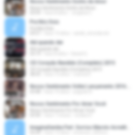
Nosso Sentimento Sonho de Amor
Nosso Sentimento Sonho de Amor
03:59
hace 8 años
Jorgiana C.
Pra Nós Dois
Pra Nós Dois
03:57
hace 19 años
xandii_stronda.net
Até quando der
Até quando der
03:19
hace 8 años
Daniel Q.
CD Coração Bandido (Completo) 2015
CD Coração Bandido (Completo) 2015
38:33
hace 10 años
marcia R.
Nosso Sentimento Voltei Lançamento 2016.mp3
03:48
hace 10 años
pagode A.
Nosso Sentimento Por Amar Você
Nosso Sentimento Por Amar Você
03:30
hace 7 meses
endaira F.
ImaginaSamba Part. Sorriso Maroto Acredita em Anjo (OFICIAL).mp3
03:39
hace 13 años
emerson_50ferre