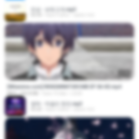
진성 - 보릿고개.mp3
03:34
hace 4 años
castor-trot
23:40
[Witanime.com] RKNGMNNTSRCMB EP 06 HD.mp4
MP4
294.8 MB
hace 10 días
LOLKI
영탁 - 막걸리 한잔.mp3
03:20
hace 3 años
castor-trot