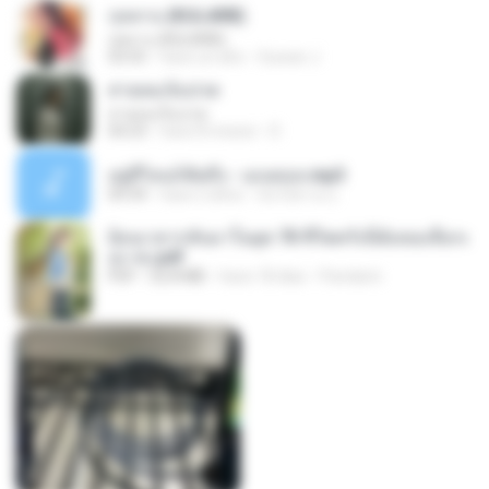
กุหลาบ (KULARB)
กุหลาบ (KULARB)
03:55
hace un año
Suwan J.
สายลมเจ็บปวด
สายลมเจ็บปวด
04:23
hace 8 meses
D
อยู่ที่ไหนก็คิดถึง - เมนทอล.mp3
04:34
hace 2 años
มันไม้สาย ม.
ย้อนเวลากลับมาในยุค 70 ชีวิตครั้งนี้ฉันขอเลือกเ
อง จบ.pdf
PDF
32.8 MB
hace 18 días
Pandarin