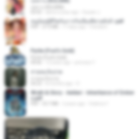
กุหลาบ (KULARB)
กุหลาบ (KULARB)
03:55
about a year ago
Suwan J.
หนูน้อยสู้ชีวิตกับภารกิจเลี้ยงพี่ชายทั้งห้า.pdf
PDF
27.2 MB
17 days ago
Pandarin
Pyrite (Fool's Gold)
Pyrite (Fool's Gold)
04:06
12 years ago
princess Y.
สายลมเจ็บปวด
สายลมเจ็บปวด
04:23
8 months ago
D
Wrath & Glory - Aeldari - Inheritance of Ember
s.pdf
PDF
53.7 MB
2 years ago
federico f