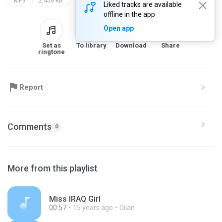
MP3
2,456 KB
Liked tracks are available
offline in the app
Open app
Set as
To library
Download
Share
ringtone
Report
Comments
0
More from this playlist
Miss IRAQ Girl
00:57
15 years ago
Dilan