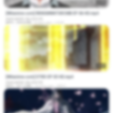
23:40
[Witanime.com] RKNGMNNTSRCMB EP 06 HD.mp4
www.awtar-vip.com/vb
MP4
294.8 MB
8 days ago
LOLKI
23:03
[Witanime.com] DTRD EP 03 HD.mp4
www.awtar-vip.com/vb
MP4
321.3 MB
16 days ago
DRTY