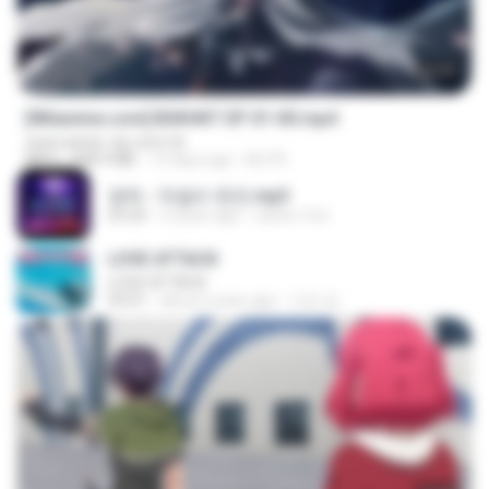
24:35
[Witanime.com] BSKHKT EP 01 HD.mp4
www.awtar-vip.com/vb
MP4
408.9 MB
13 days ago
BLITR
영탁 - 막걸리 한잔.mp3
03:20
3 years ago
castor-trot
LOVE ATTACK
LOVE ATTACK
03:01
about a year ago
지빈 임.