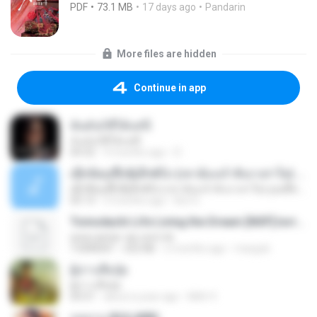
PDF
73.1 MB
17 days ago
Pandarin
More files are hidden
Continue in app
ฉันมันก็ดีได้แค่นี้
ฉันมันก็ดีได้แค่นี้
04:32
9 months ago
D
ເຊົາຮ້ອງເຖົ້າຊິເອົາທໍ່ໃດ (เซาฮ้องเถ้าสิเอาเท่าใด) ບຸນເກີດ ຫນູຫ່ວງ ft. ໂສພາ ຈຸນທະລາ
ເຊົາຮ້ອງເຖົ້າຊິເອົາທໍ່ໃດ (เซาฮ้องเถ้าสิเอาเท่าใด) ບຸນເກີດ ຫນູຫ່ວງ ft. ໂສພາ ຈຸນທະລາ
05:13
2 months ago
But G.
Tomodachi Life Living the Dream [NSP].torrent
www.awtar-vip.com/vb
TORRENT
252 KB
2 months ago
margob
ผู้บ่าวเสื้อปุ๋ย
ผู้บ่าวเสื้อปุ๋ย
04:31
about a year ago
Mith 9.