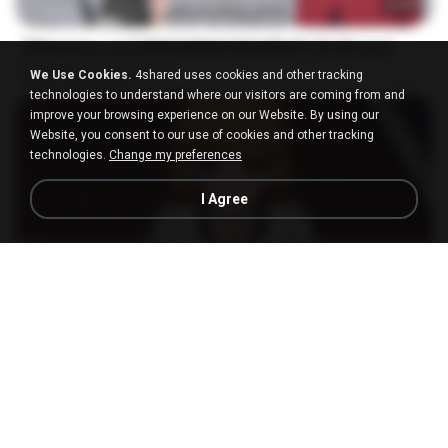
23:40
[Witanime.com] RKNGMNNTSRCMB EP 05 HD.mp4
www.awtar-vip.com/vb
We Use Cookies.
4shared uses cookies and other tracking
MP4
186.0 MB
15 days ago
LOLKI
technologies to understand where our visitors are coming from and
improve your browsing experience on our Website. By using our
Website, you consent to our use of cookies and other tracking
technologies.
Change my preferences
I Agree
23:03
[Witanime.com] DTRD EP 04 HD.mp4
www.awtar-vip.com/vb
MP4
279.0 MB
9 days ago
DRTY
나훈아 - 영영.mp3
03:41
4 years ago
castor-trot
신유리) 유두자위 A to Z.mp3