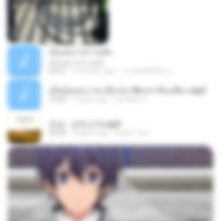
เอิ้นเธอว่าความฮัก
เอิ้นเธอว่าความฮัก
04:27
2 months ago
ถามพ่อ&#39;พ ม.
เมียน้อยเหงา พาเสียวค่ะ18+เล่าเรื่องเสียว.mp3
10:20
7 years ago
อมรพันธ์ จ.
진성 - 보릿고개.mp3
03:34
4 years ago
castor-trot