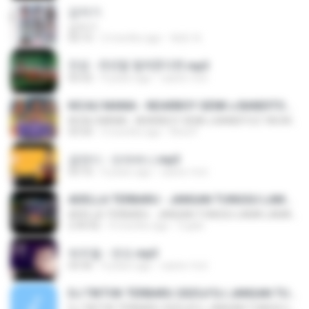
갑자기
갑자기
03:15
2 months ago
복희 박.
진성 - 천년을 빌려준다면.mp3
03:32
4 years ago
castor-trot
KICAU MANIA - NDARBOY GENK x BANDITOZ YAOW 86 (OFFICIAL LYRIC VIDEO) GAS POL NDANGAK
KICAU MANIA - NDARBOY GENK x BANDITOZ YAOW 86 (OFFICIAL LYRIC VIDEO) GAS POL NDANGAK
03:50
3 months ago
Rina P.
금잔디 - 오라버니.mp3
03:10
4 years ago
castor-trot
ADELLA TERBARU - JANGAN TUNGGU LAMA LAMA - GELAS RETAK - OM ADELLA FULL ALBUM TERBARU 2026
ADELLA TERBARU - JANGAN TUNGGU LAMA LAMA - GELAS RETAK - OM ADELLA FULL ALBUM TERBARU 2026
2:44:42
4 months ago
Cuplis
박우철 - 연모.mp3
03:36
4 years ago
castor-trot
DJ TIKTOK TERBARU 2025🎵DJ JANGAN TUNGGU LAMA LAMA NANTI LAMA LAMA 🎵DJ SEDIA AKU SEBELUM HUJAN
DJ TIKTOK TERBARU 2025🎵DJ JANGAN TUNGGU LAMA LAMA NANTI LAMA LAMA 🎵DJ SEDIA AKU SEBELUM HUJAN