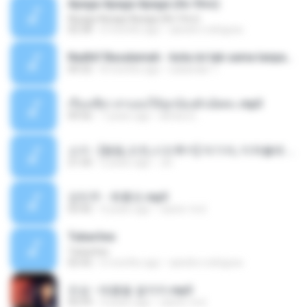
Apaga Apaga Apaga (Ao Vivo)
Apaga Apaga Apaga (Ao Vivo)
02:58
6 months ago
aandre.rodrigues
Nadhif Basalamah - kota ini tak sama tanpamu (Official Lyric Video).mp3
04:32
8 months ago
sukandar T.
เรื่องเสียว สาแอบให้ลูกน้องผัวเย็ดคะ.mp3
09:56
7 years ago
lambcr2 ..
소이 - [펨돔,오컨,시오후키] 자기야, 미쳐볼래 #남성향 #ASMR #펨돔 #여공남수 #19금.mp3
21:50
2 years ago
Jin
강민주 - 회룡포.mp3
03:42
4 years ago
castor-trot
Tubarões
Tubarões
02:42
6 months ago
aandre.rodrigues
진성 - 태클을 걸지마.mp3
02:59
4 years ago
castor-trot