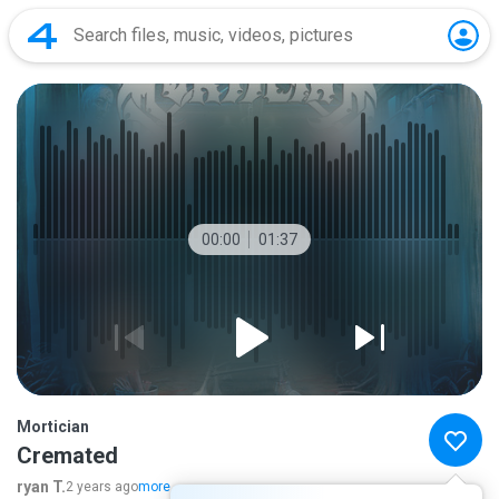
00:00
01:37
Mortician
Cremated
ryan T.
2 years ago
more...