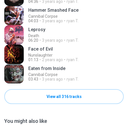
04:36
3 years ago
ryan T.
Hammer Smashed Face
Cannibal Corpse
04:03
3 years ago
ryan T.
Leprosy
Death
06:20
3 years ago
ryan T.
Face of Evil
Nunslaughter
01:13
2 years ago
ryan T.
Eaten from Inside
Cannibal Corpse
03:43
3 years ago
ryan T.
View all 316 tracks
You might also like