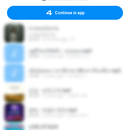
Continue in app
สายลมเจ็บปวด
สายลมเจ็บปวด
04:23
8 months ago
D
อยู่ที่ไหนก็คิดถึง - เมนทอล.mp3
04:34
2 years ago
มันไม้สาย ม.
เมียน้อยเหงา พาเสียวค่ะ18+เล่าเรื่องเสียว.mp3
10:20
7 years ago
อมรพันธ์ จ.
진성 - 보릿고개.mp3
03:34
4 years ago
castor-trot
영탁 - 막걸리 한잔.mp3
03:20
3 years ago
castor-trot
LOVE ATTACK