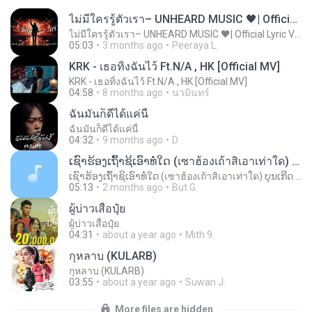
ไม่มีใครรู้ตัวเรา– UNHEARD MUSIC 🖤| Official Lyric Video | เพลงสู้ชีวิต
ไม่มีใครรู้ตัวเรา– UNHEARD MUSIC 🖤| Official Lyric Video | เพลงสู้ชีวิต
05:03
3 months ago
Peeraya L.
KRK - เธอทิ้งฉันไว้ Ft.N/A , HK [Official MV]
KRK - เธอทิ้งฉันไว้ Ft.N/A , HK [Official MV]
04:58
8 months ago
นวมินทร์
ฉันมันก็ดีได้แค่นี้
ฉันมันก็ดีได้แค่นี้
04:32
9 months ago
D
ເຊົາຮ້ອງເຖົ້າຊິເອົາທໍ່ໃດ (เซาฮ้องเถ้าสิเอาเท่าใด) ບຸນເກີດ ຫນູຫ່ວງ ft. ໂສພາ ຈຸນທະລາ
ເຊົາຮ້ອງເຖົ້າຊິເອົາທໍ່ໃດ (เซาฮ้องเถ้าสิเอาเท่าใด) ບຸນເກີດ ຫນູຫ່ວງ ft. ໂສພາ ຈຸນທະລາ
05:13
2 months ago
But G.
ผู้บ่าวเสื้อปุ๋ย
ผู้บ่าวเสื้อปุ๋ย
04:31
about a year ago
Mith 9.
กุหลาบ (KULARB)
กุหลาบ (KULARB)
03:55
about a year ago
Suwan J.
More files are hidden