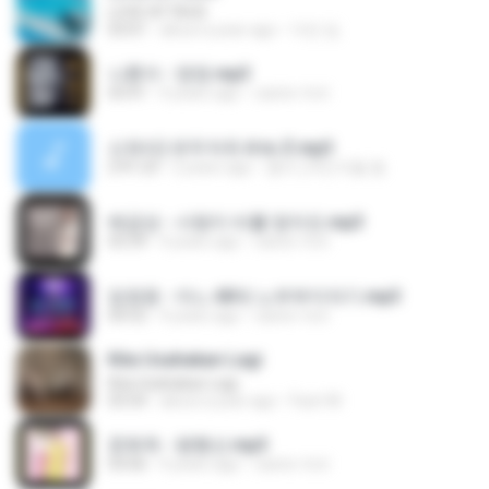
LOVE ATTACK
03:01
about a year ago
지빈 임.
나훈아 - 영영.mp3
03:41
4 years ago
castor-trot
신유리) 유두자위 A to Z.mp3
2:41:23
2 years ago
좀비고4인커플 좀.
배금성 - 사랑이 비를 맞아요.mp3
03:39
4 years ago
castor-trot
임영웅 - 어느 60대 노부부이야기.mp3
04:52
4 years ago
castor-trot
Kita Usahakan Lagi
Kita Usahakan Lagi
03:54
about a year ago
Fazri M.
문희옥 - 평행선.mp3
03:06
4 years ago
castor-trot