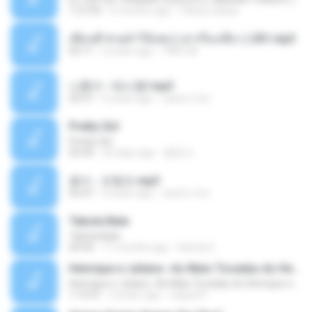
1:27:03
6 months ago
Yahya Lahiya
เพื่อนพี่ ช่วยทำให้เสด ( เล่าเรื่องเสียว ) 201.mp3
05:11
6 years ago
TNP2 M.
나훈아 - 테스형!.mp3
04:37
4 years ago
castor-trot
Pretty Girl
Pretty Girl
03:30
24 days ago
황영지
옹이 - 조항조.mp3
03:47
4 years ago
castor-trot
Tabola Bale
Tabola Bale
04:44
11 months ago
Hamdi U.
Henrique e Juliano -As Mais Tocadas do Henrique e Juliano 2021 -Top Sertanejo 2021,Cd Completo 2021
Henrique e Juliano -As Mais Tocadas do Henrique e Juliano 2021 -Top Sertanejo 2021,Cd Completo 2021
1:14:41
2 years ago
raquel R.