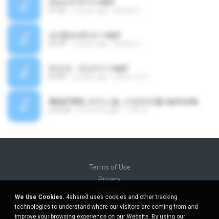
เงี่ยนแล้วทำไง.mp3
07:54
7 years ago
lambcr2 ..
เล่นชู้ตอนผัวเมา.mp3
09:44
7 years ago
lambcr2 ..
유진표 - 천년지기.mp3
03:09
4 years ago
castor-trot
4b6d7436_바이노럴_사정컨트롤.mp4.m4a
2:33:30
8 months ago
누빠 모.
Terms of Use
Privacy
Support
We Use Cookies.
4shared uses cookies and other tracking
Do not sell my personal information
technologies to understand where our visitors are coming from and
Do not share my personal information
improve your browsing experience on our Website. By using our