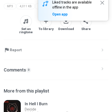
Liked tracks are available
MP3
4,011 KB
hacked up for barbeque/ zombie apocalypse
mortician
offline in the app
Open app
Set as
To library
Download
Share
ringtone
Report
Comments
0
More from this playlist
In Hell I Burn
Deicide