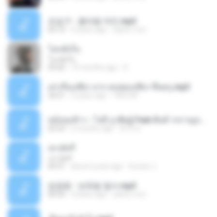
조승구 - 꽃바람 여인.mp3
03:14
4 years ago
castor-trot
โลกทั้งใบ
โลกทั้งใบ
03:42
10 months ago
D
เล่าเรื่องเสียว จาก คนชอบเสียว ขึ้นครู.mp3
24:21
5 years ago
TNP2 M.
หม้อหุงข้าว - โจอี้ ภูวศิษฐ์ Feat.พั้นช์ วรกาญจน์-315237.mp3
03:53
2 months ago
จิ๊กโก๋ ส.
เขามัทรี
เขามัทรี
04:31
about a year ago
Suwan J.
임영웅 - 보랏빛 엽서.mp3
04:35
4 years ago
castor-trot