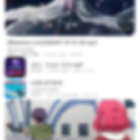
24:35
[Witanime.com] BSKHKT EP 01 HD.mp4
My Recording
MP4
408.9 MB
13 days ago
BLITR
영탁 - 막걸리 한잔.mp3
03:20
3 years ago
castor-trot
LOVE ATTACK
LOVE ATTACK
03:01
about a year ago
지빈 임.