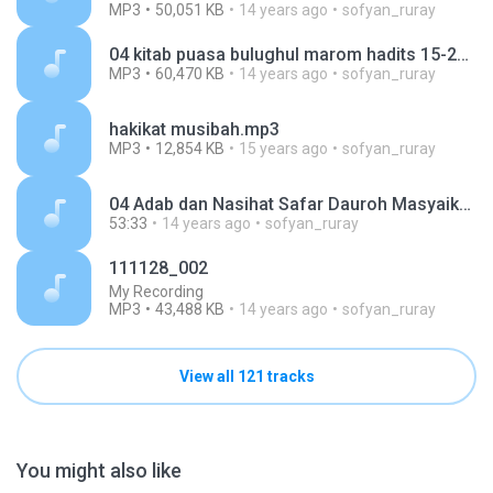
MP3
50,051 KB
14 years ago
sofyan_ruray
04 kitab puasa bulughul marom hadits 15-20.mp3
MP3
60,470 KB
14 years ago
sofyan_ruray
hakikat musibah.mp3
MP3
12,854 KB
15 years ago
sofyan_ruray
04 Adab dan Nasihat Safar Dauroh Masyaikh Jogya 1432 H.mp3
53:33
14 years ago
sofyan_ruray
111128_002
My Recording
MP3
43,488 KB
14 years ago
sofyan_ruray
View all 121 tracks
You might also like