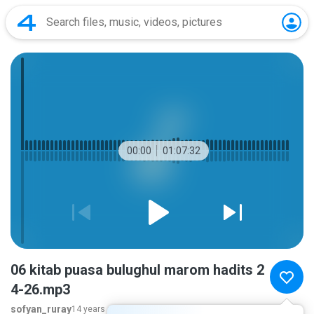
00:00
01:07:32
06 kitab puasa bulughul marom hadits 2
4-26.mp3
sofyan_ruray
14 years ago
more...