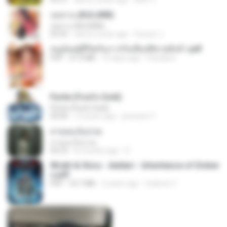
กุหลาบ (KULARB)
กุหลาบ (KULARB)
03:55
about a year ago
Suwan J.
หนูน้อยสู้ชีวิตกับภารกิจเลี้ยงพี่ชายทั้งห้า.pdf
PDF
27.2 MB
16 days ago
Pandarin
Pyrite (Fool's Gold)
Pyrite (Fool's Gold)
04:06
12 years ago
princess Y.
สายลมเจ็บปวด
สายลมเจ็บปวด
04:23
8 months ago
D
Wrath & Glory - Aeldari - Inheritance of Ember
s.pdf
PDF
53.7 MB
2 years ago
federico f