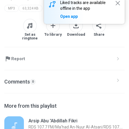
Liked tracks are available
offline in the app
MP3
63,324 KB
Open app
Set as
To library
Download
Share
ringtone
Report
Comments
0
More from this playlist
Arsip Abu 'Abdillah Fikri
RDS 107.7 FM/Ma'had An-Nuur Al-Atsari/RDS 107.7 FM