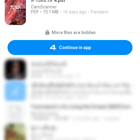
สาปสมรส 4.pdf
CamScanner
PDF
73.1 MB
16 days ago
Pandarin
More files are hidden
Continue in app
ฉันมันก็ดีได้แค่นี้
ฉันมันก็ดีได้แค่นี้
04:32
9 months ago
D
ເຊົາຮ້ອງເຖົ້າຊິເອົາທໍ່ໃດ (เซาฮ้องเถ้าสิเอาเท่าใด) ບຸນເກີດ ຫນູຫ່ວງ ft. ໂສພາ ຈຸນທະລາ
ເຊົາຮ້ອງເຖົ້າຊິເອົາທໍ່ໃດ (เซาฮ้องเถ้าสิเอาเท่าใด) ບຸນເກີດ ຫນູຫ່ວງ ft. ໂສພາ ຈຸນທະລາ
05:13
2 months ago
But G.
Tomodachi Life Living the Dream [NSP].torrent
My Recording
TORRENT
252 KB
2 months ago
margob
ผู้บ่าวเสื้อปุ๋ย
ผู้บ่าวเสื้อปุ๋ย
04:31
about a year ago
Mith 9.