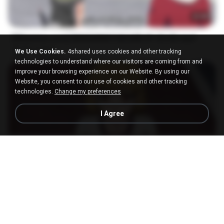
23:40
[Witanime.com] RKNGMNNTSRCMB EP 05 HD.mp4
My Recording
We Use Cookies.
4shared uses cookies and other tracking
MP4
186.0 MB
15 days ago
LOLKI
technologies to understand where our visitors are coming from and
improve your browsing experience on our Website. By using our
Website, you consent to our use of cookies and other tracking
technologies.
Change my preferences
I Agree
23:03
[Witanime.com] DTRD EP 04 HD.mp4
My Recording
MP4
279.0 MB
9 days ago
DRTY
나훈아 - 영영.mp3
03:41
4 years ago
castor-trot