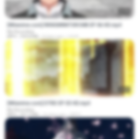
23:40
[Witanime.com] RKNGMNNTSRCMB EP 06 HD.mp4
My Recording
MP4
294.8 MB
8 days ago
LOLKI
23:03
[Witanime.com] DTRD EP 03 HD.mp4
My Recording
MP4
321.3 MB
16 days ago
DRTY