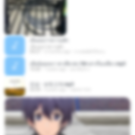
เอิ้นเธอว่าความฮัก
เอิ้นเธอว่าความฮัก
04:27
2 months ago
ถามพ่อ&#39;พ ม.
เมียน้อยเหงา พาเสียวค่ะ18+เล่าเรื่องเสียว.mp3
10:20
7 years ago
อมรพันธ์ จ.
진성 - 보릿고개.mp3
03:34
4 years ago
castor-trot