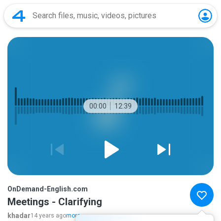
00:00
12:39
OnDemand-English.com
Meetings - Clarifying
khadar
14 years ago
more...