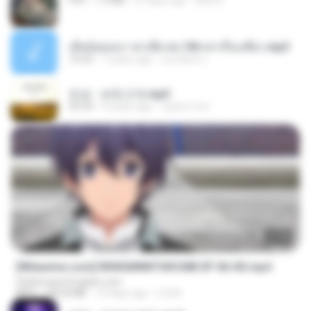
PDF
1.4 MB
27 days ago
Mob K.
เมียน้อยเหงา พาเสียวค่ะ18+เล่าเรื่องเสียว.mp3
10:20
7 years ago
อมรพันธ์ จ.
진성 - 보릿고개.mp3
03:34
4 years ago
castor-trot
23:40
[Witanime.com] RKNGMNNTSRCMB EP 06 HD.mp4
OnDemand-English.com
MP4
294.8 MB
10 days ago
LOLKI