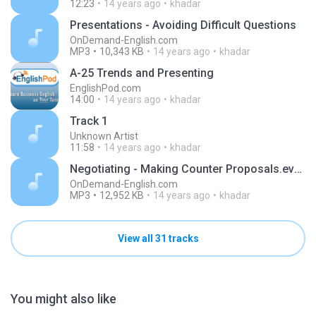
12:23
14 years ago
khadar
Presentations - Avoiding Difficult Questions
OnDemand-English.com
MP3
10,343 KB
14 years ago
khadar
A-25 Trends and Presenting
EnglishPod.com
14:00
14 years ago
khadar
Track 1
Unknown Artist
11:58
14 years ago
khadar
Negotiating - Making Counter Proposals.evans
OnDemand-English.com
MP3
12,952 KB
14 years ago
khadar
View all 31 tracks
You might also like