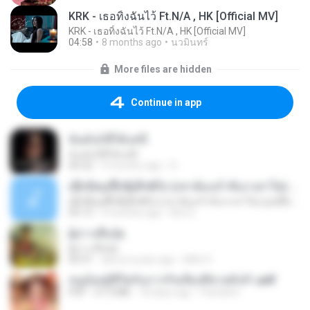
KRK - เธอทิ้งฉันไว้ Ft.N/A , HK [Official MV]
KRK - เธอทิ้งฉันไว้ Ft.N/A , HK [Official MV]
04:58
8 months ago
นวมินทร์
More files are hidden
Continue in app
ฉันมันก็ดีได้แค่นี้
ฉันมันก็ดีได้แค่นี้
04:32
9 months ago
D
ເຊົາຮ້ອງເຖົ້າຊິເອົາທໍ່ໃດ (เซาฮ้องเถ้าสิเอาเท่าใด) ບຸນເກີດ ຫນູຫ່ວງ ft. ໂສພາ ຈຸນທະລາ
ເຊົາຮ້ອງເຖົ້າຊິເອົາທໍ່ໃດ (เซาฮ้องเถ้าสิเอาเท่าใด) ບຸນເກີດ ຫນູຫ່ວງ ft. ໂສພາ ຈຸນທະລາ
05:13
2 months ago
But G.
ผู้บ่าวเสื้อปุ๋ย
ผู้บ่าวเสื้อปุ๋ย
04:31
about a year ago
Mith 9.
หนูน้อยสู้ชีวิตกับภารกิจเลี้ยงพี่ชายทั้งห้า.pdf
PDF
27.2 MB
18 days ago
Pandarin