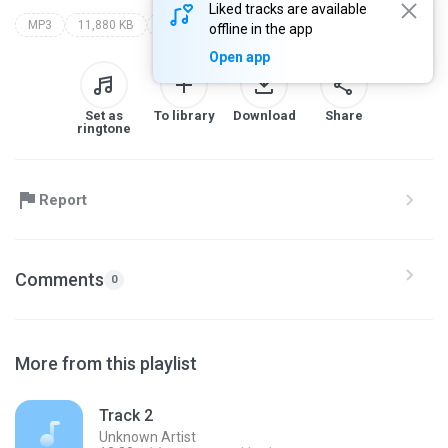
Liked tracks are available
MP3
11,880 KB
Podcast
ondemand-english.com
offline in the app
Open app
Set as
To library
Download
Share
ringtone
Report
Comments
0
More from this playlist
Track 2
Unknown Artist