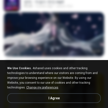
영탁 - 막걸리 한잔.mp3
03:20
3 years ago
castor-trot
24:35
[Witanime.com] BSKHKT EP 01 HD.mp4
OnDemand-English.com
We Use Cookies.
4shared uses cookies and other tracking
MP4
408.9 MB
15 days ago
BLITR
technologies to understand where our visitors are coming from and
improve your browsing experience on our Website. By using our
Website, you consent to our use of cookies and other tracking
technologies.
Change my preferences
I Agree