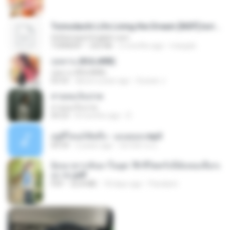
Tomodachi Life Living the Dream [NSP].torrent
OnDemand-English.com
TORRENT
252 KB
2 months ago
margob
กุหลาบ (KULARB)
กุหลาบ (KULARB)
03:55
about a year ago
Suwan J.
สายลมเจ็บปวด
สายลมเจ็บปวด
04:23
8 months ago
D
อยู่ที่ไหนก็คิดถึง - เมนทอล.mp3
04:34
2 years ago
มันไม้สาย ม.
ย้อนเวลากลับมาในยุค 70 ชีวิตครั้งนี้ฉันขอเลือกเ
อง จบ.pdf
PDF
32.8 MB
18 days ago
Pandarin