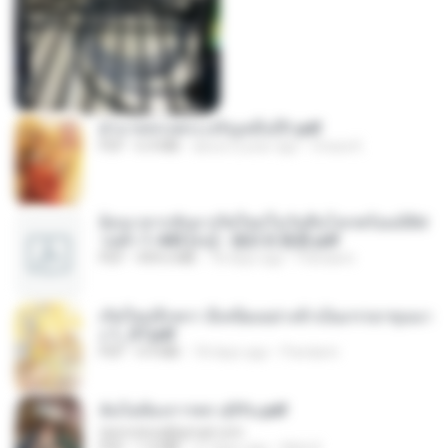
ฝ่าบาททรงพระเจริญหมื่นปี1.pdf
PDF
6.4 MB
about a year ago
Orasa K.
ย้อนเวลากลับมาเกิดใหม่ในวันสิ้นโลกพร้อมมิติส่
วนตัว 1-443 [จบ] - 揍趴长颈鹿.pdf
PDF
499.6 MB
18 days ago
Pandarin
เกิดใหม่อีกครา อี๋เหนียงอย่างข้าเป็นภรรยาขุนนา
ง 1_ST.pdf
PDF
4.9 MB
18 days ago
Pandarin
ฉันไม่ต้องการพร สุจิรัน.pdf
tanmobza@gmail.com