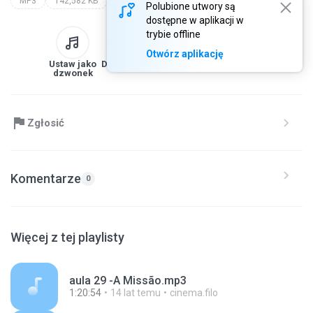
MP3
142,582 KB
Polubione utwory są
dostępne w aplikacji w
trybie offline
Otwórz aplikację
Ustaw jako
Do biblioteki
Pobierz
Udostępnij
dzwonek
Zgłosić
Komentarze
0
Więcej z tej playlisty
aula 29 -A Missão.mp3
1:20:54
14 lat temu
cinema.filo