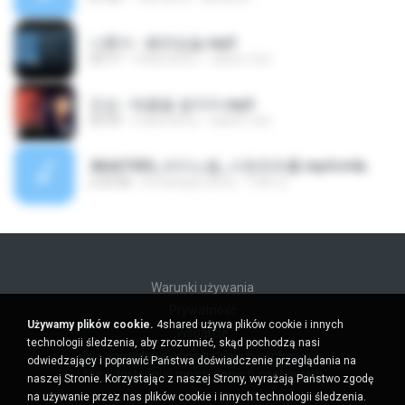
나훈아 - 붉은입술.mp3
03:17
4 lata temu
castor-trot
진성 - 태클을 걸지마.mp3
02:59
4 lata temu
castor-trot
4b6d7436_바이노럴_사정컨트롤.mp4.m4a
2:33:30
8 miesięcy temu
누빠 모.
Warunki używania
Prywatność
Używamy plików cookie.
4shared używa plików cookie i innych
Wsparcie
technologii śledzenia, aby zrozumieć, skąd pochodzą nasi
Nie sprzedawaj moich danych osobowych
odwiedzający i poprawić Państwa doświadczenie przeglądania na
Nie udostępniaj moich danych osobowych
naszej Stronie. Korzystając z naszej Strony, wyrażają Państwo zgodę
na używanie przez nas plików cookie i innych technologii śledzenia.