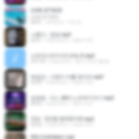
LOVE ATTACK
LOVE ATTACK
03:01
rok temu
지빈 임.
나훈아 - 영영.mp3
03:41
4 lata temu
castor-trot
신유리) 유두자위 A to Z.mp3
2:41:23
2 lata temu
좀비고4인커플 좀.
배금성 - 사랑이 비를 맞아요.mp3
03:39
4 lata temu
castor-trot
임영웅 - 어느 60대 노부부이야기.mp3
04:52
4 lata temu
castor-trot
진성 - 천년을 빌려준다면.mp3
03:32
4 lata temu
castor-trot
Kita Usahakan Lagi