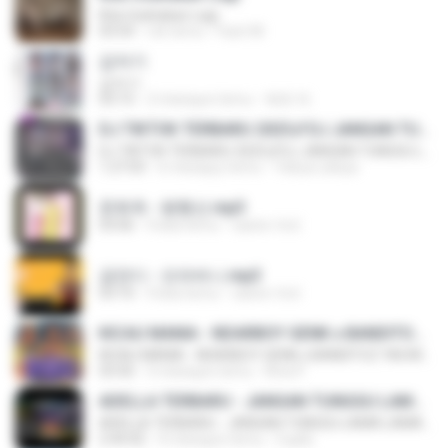
Kita Usahakan Lagi
03:54
rok temu
Fazri M.
갑자기
갑자기
03:15
2 miesiące temu
복희 박.
DJ TIKTOK TERBARU 2025🎵DJ JANGAN TUNGGU LAMA LAMA NANTI LAMA LAMA 🎵DJ SEDIA AKU SEBELUM HUJAN
DJ TIKTOK TERBARU 2025🎵DJ JANGAN TUNGGU LAMA LAMA NANTI LAMA LAMA 🎵DJ SEDIA AKU SEBELUM HUJAN
1:27:03
6 miesięcy temu
Yahya Lahiya
문희옥 - 평행선.mp3
03:06
4 lata temu
castor-trot
금잔디 - 오라버니.mp3
03:10
4 lata temu
castor-trot
KICAU MANIA - NDARBOY GENK x BANDITOZ YAOW 86 (OFFICIAL LYRIC VIDEO) GAS POL NDANGAK
KICAU MANIA - NDARBOY GENK x BANDITOZ YAOW 86 (OFFICIAL LYRIC VIDEO) GAS POL NDANGAK
03:50
3 miesiące temu
Rina P.
ADELLA TERBARU - JANGAN TUNGGU LAMA LAMA - GELAS RETAK - OM ADELLA FULL ALBUM TERBARU 2026
ADELLA TERBARU - JANGAN TUNGGU LAMA LAMA - GELAS RETAK - OM ADELLA FULL ALBUM TERBARU 2026
2:44:42
4 miesiące temu
Cuplis