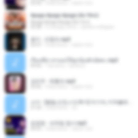
03:36
4 lata temu
castor-trot
Apaga Apaga Apaga (Ao Vivo)
Apaga Apaga Apaga (Ao Vivo)
02:58
6 miesięcy temu
aandre.rodrigues
옹이 - 조항조.mp3
03:47
4 lata temu
castor-trot
เรื่องเสียว สาแอบให้ลูกน้องผัวเย็ดคะ.mp3
09:56
7 lat temu
lambcr2 ..
강민주 - 회룡포.mp3
03:42
4 lata temu
castor-trot
소이 - [펨돔,오컨,시오후키] 자기야, 미쳐볼래 #남성향 #ASMR #펨돔 #여공남수 #19금.mp3
21:50
2 lata temu
Jin
임영웅 - 보랏빛 엽서.mp3
04:35
4 lata temu
castor-trot