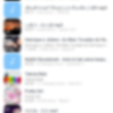
เพื่อนพี่ ช่วยทำให้เสด ( เล่าเรื่องเสียว ) 201.mp3
05:11
6 lat temu
TNP2 M.
나훈아 - 테스형!.mp3
04:37
4 lata temu
castor-trot
Henrique e Juliano -As Mais Tocadas do Henrique e Juliano 2021 -Top Sertanejo 2021,Cd Completo 2021
Henrique e Juliano -As Mais Tocadas do Henrique e Juliano 2021 -Top Sertanejo 2021,Cd Completo 2021
1:14:41
2 lata temu
raquel R.
Nadhif Basalamah - kota ini tak sama tanpamu (Official Lyric Video).mp3
04:32
8 miesięcy temu
sukandar T.
Tabola Bale
Tabola Bale
04:44
11 miesięcy temu
Hamdi U.
Pretty Girl
Pretty Girl
03:30
23 dni temu
황영지
박우철 - 연모.mp3