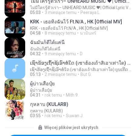
ไม่มีใครรู้ตัวเรา– UNHEARD MUSIC 🖤| Official Lyric Video | เพลงสู้ชีวิต
ไม่มีใครรู้ตัวเรา– UNHEARD MUSIC 🖤| Official Lyric Video | เพลงสู้ชีวิต
05:03
3 miesiące temu
Peeraya L.
KRK - เธอทิ้งฉันไว้ Ft.N/A , HK [Official MV]
KRK - เธอทิ้งฉันไว้ Ft.N/A , HK [Official MV]
04:58
8 miesięcy temu
นวมินทร์
ฉันมันก็ดีได้แค่นี้
ฉันมันก็ดีได้แค่นี้
04:32
9 miesięcy temu
D
ເຊົາຮ້ອງເຖົ້າຊິເອົາທໍ່ໃດ (เซาฮ้องเถ้าสิเอาเท่าใด) ບຸນເກີດ ຫນູຫ່ວງ ft. ໂສພາ ຈຸນທະລາ
ເຊົາຮ້ອງເຖົ້າຊິເອົາທໍ່ໃດ (เซาฮ้องเถ้าสิเอาเท่าใด) ບຸນເກີດ ຫນູຫ່ວງ ft. ໂສພາ ຈຸນທະລາ
05:13
2 miesiące temu
But G.
ผู้บ่าวเสื้อปุ๋ย
ผู้บ่าวเสื้อปุ๋ย
04:31
rok temu
Mith 9.
กุหลาบ (KULARB)
กุหลาบ (KULARB)
03:55
rok temu
Suwan J.
Więcej plików jest ukrytych