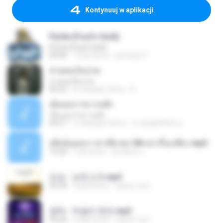
Kontynuuj w aplikacji
Pyrite (Fool's Gold)
Pyrite (Fool's Gold)
04:06
12 lat temu
princess Y.
สายลมเจ็บปวด
สายลมเจ็บปวด
04:23
8 miesięcy temu
D
เอิ้นเธอว่าความฮัก
เอิ้นเธอว่าความฮัก
04:27
2 miesiące temu
ถามพ่อ&#39;พ ม.
เมียน้อยเหงา พาเสียวค่ะ18+เล่าเรื่องเสียว.mp3
10:20
7 lat temu
อมรพันธ์ จ.
진성 - 보릿고개.mp3
03:34
4 lata temu
castor-trot
영탁 - 막걸리 한잔.mp3
03:20
3 lata temu
castor-trot