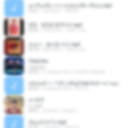
เล่าเรื่องเสียว จาก คนชอบเสียว ขึ้นครู.mp3
24:21
5 lat temu
TNP2 M.
현철 - 청춘을 돌려다오.mp3
03:26
4 lata temu
castor-trot
조승구 - 꽃바람 여인.mp3
03:14
4 lata temu
castor-trot
Tubarões
Tubarões
02:42
6 miesięcy temu
aandre.rodrigues
หม้อหุงข้าว - โจอี้ ภูวศิษฐ์ Feat.พั้นช์ วรกาญจน์-315237.mp3
03:53
2 miesiące temu
จิ๊กโก๋ ส.
เขามัทรี
เขามัทรี
04:31
rok temu
Suwan J.
เงี่ยนแล้วทำไง.mp3
07:54
7 lat temu
lambcr2 ..