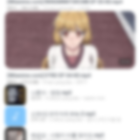
[Witanime.com] RKNGMNNTSRCMB EP 05 HD.mp4
MP4
186.0 MB
15 hari yang lalu
LOLKI
23:03
[Witanime.com] DTRD EP 04 HD.mp4
MP4
279.0 MB
9 hari yang lalu
DRTY
나훈아 - 영영.mp3
03:41
4 tahun yang lalu
castor-trot
신유리) 유두자위 A to Z.mp3
2:41:23
2 tahun yang lalu
좀비고4인커플 좀.
배금성 - 사랑이 비를 맞아요.mp3