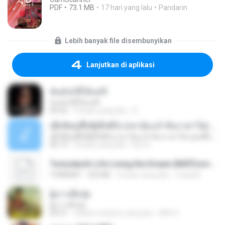
PDF
73.1 MB
17 hari yang lalu
Pandarin
Lebih banyak file disembunyikan
Lanjutkan di aplikasi
ฉันมันก็ดีได้แค่นี้
ฉันมันก็ดีได้แค่นี้
04:32
9 bulan yang lalu
D
ເຊົາຮ້ອງເຖົ້າຊິເອົາທໍ່ໃດ (เซาฮ้องเถ้าสิเอาเท่าใด) ບຸນເກີດ ຫນູຫ່ວງ ft. ໂສພາ ຈຸນທະລາ
ເຊົາຮ້ອງເຖົ້າຊິເອົາທໍ່ໃດ (เซาฮ้องเถ้าสิเอาเท่าใด) ບຸນເກີດ ຫນູຫ່ວງ ft. ໂສພາ ຈຸນທະລາ
05:13
2 bulan yang lalu
But G.
Tomodachi Life Living the Dream [NSP].torrent
TORRENT
252 KB
2 bulan yang lalu
margob
ผู้บ่าวเสื้อปุ๋ย
ผู้บ่าวเสื้อปุ๋ย
04:31
sekitar setahun yang lalu
Mith 9.