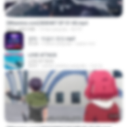
24:35
[Witanime.com] BSKHKT EP 01 HD.mp4
MP4
408.9 MB
13 hari yang lalu
BLITR
영탁 - 막걸리 한잔.mp3
03:20
3 tahun yang lalu
castor-trot
LOVE ATTACK
LOVE ATTACK
03:01
sekitar setahun yang lalu
지빈 임.
23:40