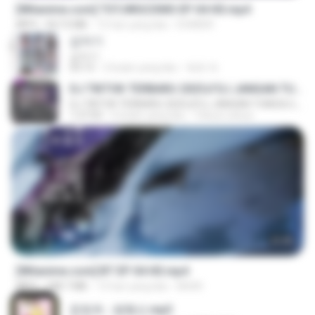
[Witanime.com] TSTJWGCDMS EP 04 HD.mp4
MP4
567.0 MB
15 hari yang lalu
DOMISR
갑자기
갑자기
03:15
2 bulan yang lalu
복희 박.
DJ TIKTOK TERBARU 2025🎵DJ JANGAN TUNGGU LAMA LAMA NANTI LAMA LAMA 🎵DJ SEDIA AKU SEBELUM HUJAN
DJ TIKTOK TERBARU 2025🎵DJ JANGAN TUNGGU LAMA LAMA NANTI LAMA LAMA 🎵DJ SEDIA AKU SEBELUM HUJAN
1:27:03
6 bulan yang lalu
Yahya Lahiya
23:45
[Witanime.com] BT EP 04 HD.mp4
MP4
248.7 MB
13 hari yang lalu
BAXK
문희옥 - 평행선.mp3