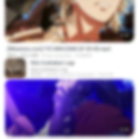
23:40
[Witanime.com] TSTJWGCDMS EP 05 HD.mp4
MP4
423.2 MB
8 hari yang lalu
DOMISR
Kita Usahakan Lagi
Kita Usahakan Lagi
03:54
sekitar setahun yang lalu
Fazri M.
23:40