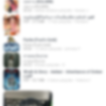
กุหลาบ (KULARB)
กุหลาบ (KULARB)
03:55
sekitar setahun yang lalu
Suwan J.
หนูน้อยสู้ชีวิตกับภารกิจเลี้ยงพี่ชายทั้งห้า.pdf
PDF
27.2 MB
17 hari yang lalu
Pandarin
Pyrite (Fool's Gold)
Pyrite (Fool's Gold)
04:06
12 tahun yang lalu
princess Y.
สายลมเจ็บปวด
สายลมเจ็บปวด
04:23
8 bulan yang lalu
D
Wrath & Glory - Aeldari - Inheritance of Ember
s.pdf
PDF
53.7 MB
2 tahun yang lalu
federico f