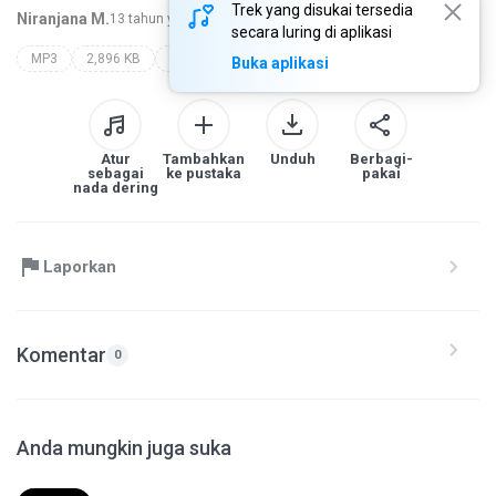
Trek yang disukai tersedia
Niranjana M.
13 tahun yang lalu
lebih banyak...
secara luring di aplikasi
MP3
2,896 KB
hallo darling
kj yesudas
Buka aplikasi
Atur
Tambahkan
Unduh
Berbagi-
sebagai
ke pustaka
pakai
nada dering
Laporkan
Komentar
0
Anda mungkin juga suka