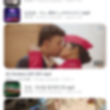
03:39
4 tahun yang lalu
castor-trot
임영웅 - 어느 60대 노부부이야기.mp3
04:52
4 tahun yang lalu
castor-trot
27:46
Air Hostess S01 E01.mp4
MP4
174.4 MB
3 bulan yang lalu
민호 이.
진성 - 천년을 빌려준다면.mp3
03:32
4 tahun yang lalu
castor-trot