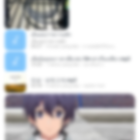
เอิ้นเธอว่าความฮัก
เอิ้นเธอว่าความฮัก
04:27
2 bulan yang lalu
ถามพ่อ&#39;พ ม.
เมียน้อยเหงา พาเสียวค่ะ18+เล่าเรื่องเสียว.mp3
10:20
7 tahun yang lalu
อมรพันธ์ จ.
진성 - 보릿고개.mp3
03:34
4 tahun yang lalu
castor-trot