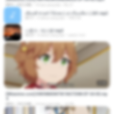
MP4
235.5 MB
14 hari yang lalu
KILJY
เพื่อนพี่ ช่วยทำให้เสด ( เล่าเรื่องเสียว ) 201.mp3
05:11
6 tahun yang lalu
TNP2 M.
나훈아 - 테스형!.mp3
04:37
4 tahun yang lalu
castor-trot
23:40
[Witanime.com] KWONMSNITIK1NGTDNN EP 04 HD.mp
4
MP4
192.0 MB
14 hari yang lalu
JUVIA