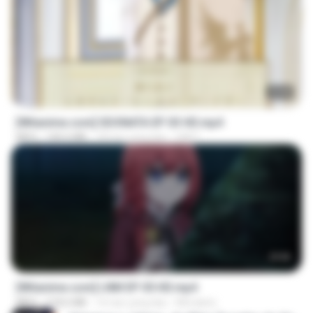
23:40
[Witanime.com] SDONATA EP 03 HD.mp4
MP4
140.6 MB
18 hari yang lalu
GRET
23:50
[Witanime.com] LNM EP 05 HD.mp4
MP4
218.6 MB
16 hari yang lalu
MUrabito