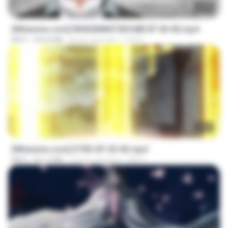
23:40
[Witanime.com] RKNGMNNTSRCMB EP 06 HD.mp4
MP4
294.8 MB
8 hari yang lalu
LOLKI
23:03
[Witanime.com] DTRD EP 03 HD.mp4
MP4
321.3 MB
16 hari yang lalu
DRTY