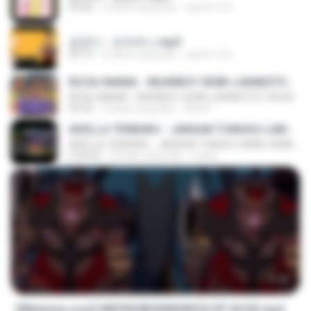
03:06
4 tahun yang lalu
castor-trot
금잔디 - 오라버니.mp3
03:10
4 tahun yang lalu
castor-trot
KICAU MANIA - NDARBOY GENK x BANDITOZ YAOW 86 (OFFICIAL LYRIC VIDEO) GAS POL NDANGAK
KICAU MANIA - NDARBOY GENK x BANDITOZ YAOW 86 (OFFICIAL LYRIC VIDEO) GAS POL NDANGAK
03:50
3 bulan yang lalu
Rina P.
ADELLA TERBARU - JANGAN TUNGGU LAMA LAMA - GELAS RETAK - OM ADELLA FULL ALBUM TERBARU 2026
ADELLA TERBARU - JANGAN TUNGGU LAMA LAMA - GELAS RETAK - OM ADELLA FULL ALBUM TERBARU 2026
2:44:42
4 bulan yang lalu
Cuplis
23:42
[Witanime.com] HMYNGWHSNIDMS2S EP 04 HD.mp4