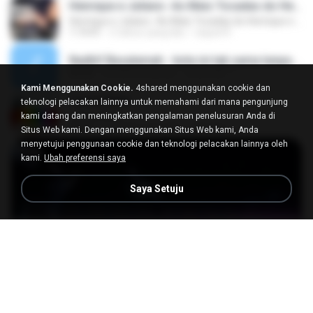
Henrique e Juliano -As Mais Tocadas do Henrique e Juliano 2021 -Top Sertanejo 2021,Cd Completo 2021
Henrique e Juliano -As Mais Tocadas do Henrique e Juliano 2021 -Top Sertanejo 2021,Cd Completo 2021
1:14:41
2 tahun yang lalu
raquel R.
Nadhif Basalamah - kota ini tak sama tanpamu (Official Lyric Video).mp3
04:32
8 bulan yang lalu
sukandar T.
Kami Menggunakan Cookie.
4shared menggunakan cookie dan
Tabola Bale
teknologi pelacakan lainnya untuk memahami dari mana pengunjung
Tabola Bale
kami datang dan meningkatkan pengalaman penelusuran Anda di
04:44
11 bulan yang lalu
Hamdi U.
Situs Web kami. Dengan menggunakan Situs Web kami, Anda
menyetujui penggunaan cookie dan teknologi pelacakan lainnya oleh
kami.
Ubah preferensi saya
Saya Setuju
23:45
[Witanime.com] BT EP 03 HD.mp4
MP4
250.0 MB
20 hari yang lalu
BAXK