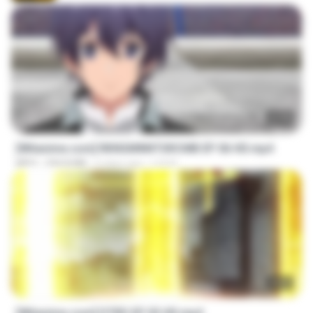
23:40
[Witanime.com] RKNGMNNTSRCMB EP 06 HD.mp4
MP4
294.8 MB
6 days ago
LOLKI
23:03