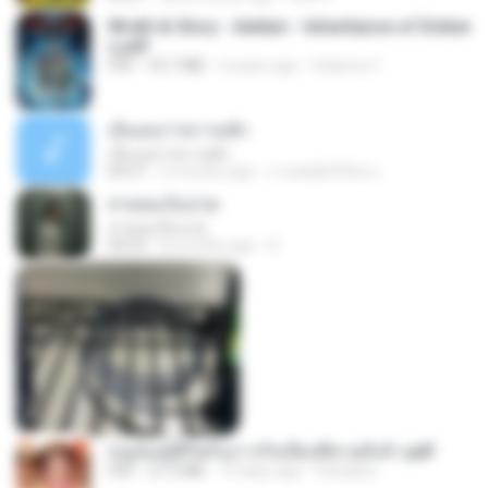
Wrath & Glory - Aeldari - Inheritance of Ember
s.pdf
PDF
53.7 MB
2 years ago
federico f
เอิ้นเธอว่าความฮัก
เอิ้นเธอว่าความฮัก
04:27
2 months ago
ถามพ่อ&#39;พ ม.
สายลมเจ็บปวด
สายลมเจ็บปวด
04:23
8 months ago
D
หนูน้อยสู้ชีวิตกับภารกิจเลี้ยงพี่ชายทั้งห้า.pdf
PDF
27.2 MB
15 days ago
Pandarin