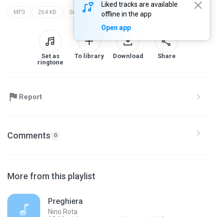
Liked tracks are available
MP3
264 KB
Soundtrack
the godfather pt. 3
nino rota
offline in the app
Open app
Set as
To library
Download
Share
ringtone
Report
Comments
0
More from this playlist
Preghiera
Nino Rota