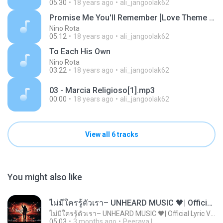
05:30
18 years ago
ali_jangoolak62
Promise Me You'll Remember [Love Theme from The Godfather, Pt. 3]
Nino Rota
05:12
18 years ago
ali_jangoolak62
To Each His Own
Nino Rota
03:22
18 years ago
ali_jangoolak62
03 - Marcia Religioso[1].mp3
00:00
18 years ago
ali_jangoolak62
View all 6 tracks
You might also like
ไม่มีใครรู้ตัวเรา– UNHEARD MUSIC 🖤| Official Lyric Video | เพลงสู้ชีวิต
ไม่มีใครรู้ตัวเรา– UNHEARD MUSIC 🖤| Official Lyric Video | เพลงสู้ชีวิต
05:03
3 months ago
Peeraya L.