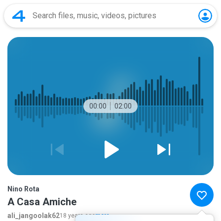
00:00
02:00
Nino Rota
A Casa Amiche
ali_jangoolak62
18 years ago
more...