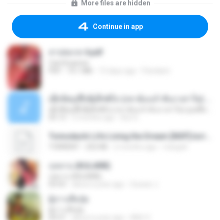
More files are hidden
Continue in app
สาปสมรส 4.pdf
CamScanner
PDF
73.1 MB
15 days ago
Pandarin
ເຊົາຮ້ອງເຖົ້າຊິເອົາທໍ່ໃດ (เซาฮ้องเถ้าสิเอาเท่าใด) ບຸນເກີດ ຫນູຫ່ວງ ft. ໂສພາ ຈຸນທະລາ
ເຊົາຮ້ອງເຖົ້າຊິເອົາທໍ່ໃດ (เซาฮ้องเถ้าสิเอาเท่าใด) ບຸນເກີດ ຫນູຫ່ວງ ft. ໂສພາ ຈຸນທະລາ
05:13
2 months ago
But G.
Tomodachi Life Living the Dream [NSP].torrent
TORRENT
252 KB
2 months ago
margob
กุหลาบ (KULARB)
กุหลาบ (KULARB)
03:55
about a year ago
Suwan J.
ผู้บ่าวเสื้อปุ๋ย
ผู้บ่าวเสื้อปุ๋ย
04:31
about a year ago
Mith 9.