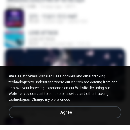
[Witanime.com] DTRD EP 03 HD.mp4
MP4
321.3 MB
14 days ago
DRTY
영탁 - 막걸리 한잔.mp3
03:20
3 years ago
castor-trot
LOVE ATTACK
LOVE ATTACK
03:01
about a year ago
지빈 임.
We Use Cookies.
4shared uses cookies and other tracking
technologies to understand where our visitors are coming from and
improve your browsing experience on our Website. By using our
Website, you consent to our use of cookies and other tracking
24:35
technologies.
Change my preferences
[Witanime.com] BSKHKT EP 01 HD.mp4
I Agree
MP4
408.9 MB
11 days ago
BLITR
임영웅 - 어느 60대 노부부이야기.mp3
04:52
4 years ago
castor-trot