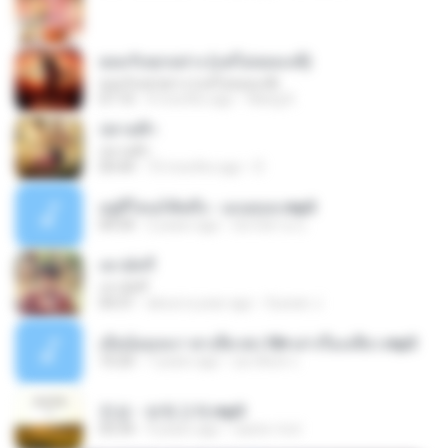
ยอมรับทุกอย่าง (แต่ไม่ยอมแพ้)
ยอมรับทุกอย่าง (แต่ไม่ยอมแพ้)
07:10
4 months ago
Wang K.
ปลายฟ้า
ปลายฟ้า
04:44
10 months ago
D
อยู่ที่ไหนก็คิดถึง - เมนทอล.mp3
04:34
2 years ago
มันไม้สาย ม.
เขามัทรี
เขามัทรี
04:31
about a year ago
Suwan J.
เมียน้อยเหงา พาเสียวค่ะ18+เล่าเรื่องเสียว.mp3
10:20
7 years ago
อมรพันธ์ จ.
진성 - 보릿고개.mp3
03:34
4 years ago
castor-trot