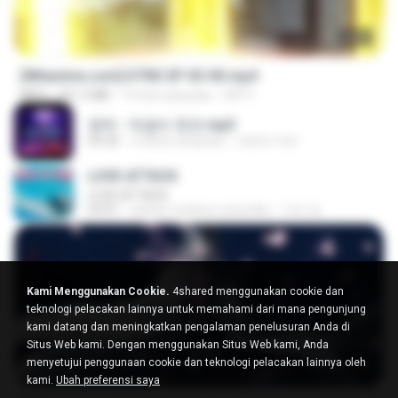
23:03
[Witanime.com] DTRD EP 03 HD.mp4
MP4
321.3 MB
14 hari yang lalu
DRTY
영탁 - 막걸리 한잔.mp3
03:20
3 tahun yang lalu
castor-trot
LOVE ATTACK
LOVE ATTACK
03:01
sekitar setahun yang lalu
지빈 임.
Kami Menggunakan Cookie.
4shared menggunakan cookie dan
teknologi pelacakan lainnya untuk memahami dari mana pengunjung
kami datang dan meningkatkan pengalaman penelusuran Anda di
Situs Web kami. Dengan menggunakan Situs Web kami, Anda
menyetujui penggunaan cookie dan teknologi pelacakan lainnya oleh
24:35
kami.
Ubah preferensi saya