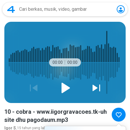
00:00
00:00
10 - cobra - www.iigorgravacoes.tk-uh
site dhu pagodaum.mp3
Igor S.
15 tahun yang lalu
lebih banyak...