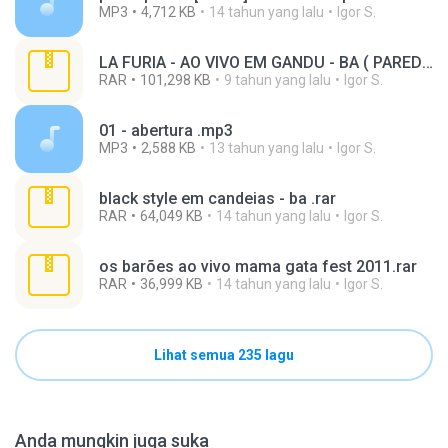
MP3
4,712 KB
14 tahun yang lalu
Igor S.
LA FURIA - AO VIVO EM GANDU - BA ( PAREDÃO ).rar
RAR
101,298 KB
9 tahun yang lalu
Igor S.
01 - abertura .mp3
MP3
2,588 KB
13 tahun yang lalu
Igor S.
black style em candeias - ba .rar
RAR
64,049 KB
14 tahun yang lalu
Igor S.
os barões ao vivo mama gata fest 2011.rar
RAR
36,999 KB
14 tahun yang lalu
Igor S.
Lihat semua 235 lagu
Anda mungkin juga suka