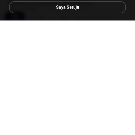
[Witanime.com] BSKHKT EP 01 HD.mp4
Saya Setuju
MP4
408.9 MB
11 hari yang lalu
BLITR
임영웅 - 어느 60대 노부부이야기.mp3
04:52
4 tahun yang lalu
castor-trot
23:40
[Witanime.com] RKNGMNNTSRCMB EP 05 HD.mp4
MP4
186.0 MB
13 hari yang lalu
LOLKI
배금성 - 사랑이 비를 맞아요.mp3
03:39
3 tahun yang lalu
castor-trot
진성 - 천년을 빌려준다면.mp3