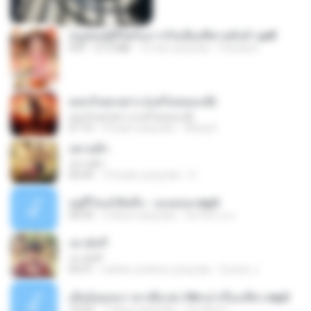
หนูน้อยสู้ชีวิตกับภารกิจเลี้ยงพี่ชายทั้งห้า.pdf
PDF
27.2 MB
15 hari yang lalu
Pandarin
ยอมรับทุกอย่าง (แต่ไม่ยอมแพ้)
ยอมรับทุกอย่าง (แต่ไม่ยอมแพ้)
07:10
4 bulan yang lalu
Wang K.
ปลายฟ้า
ปลายฟ้า
04:44
10 bulan yang lalu
D
อยู่ที่ไหนก็คิดถึง - เมนทอล.mp3
04:34
2 tahun yang lalu
มันไม้สาย ม.
เขามัทรี
เขามัทรี
04:31
sekitar setahun yang lalu
Suwan J.
เมียน้อยเหงา พาเสียวค่ะ18+เล่าเรื่องเสียว.mp3
10:20
7 tahun yang lalu
อมรพันธ์ จ.