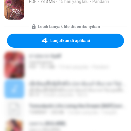
PDF
78.3 MB
15 hari yang lalu
Pandarin
Lebih banyak file disembunyikan
Lanjutkan di aplikasi
สาปสมรส 4.pdf
CamScanner
PDF
73.1 MB
15 hari yang lalu
Pandarin
ເຊົາຮ້ອງເຖົ້າຊິເອົາທໍ່ໃດ (เซาฮ้องเถ้าสิเอาเท่าใด) ບຸນເກີດ ຫນູຫ່ວງ ft. ໂສພາ ຈຸນທະລາ
ເຊົາຮ້ອງເຖົ້າຊິເອົາທໍ່ໃດ (เซาฮ้องเถ้าสิเอาเท่าใด) ບຸນເກີດ ຫນູຫ່ວງ ft. ໂສພາ ຈຸນທະລາ
05:13
2 bulan yang lalu
But G.
Tomodachi Life Living the Dream [NSP].torrent
TORRENT
252 KB
2 bulan yang lalu
margob
กุหลาบ (KULARB)
กุหลาบ (KULARB)