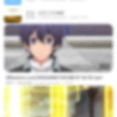
진성 - 보릿고개.mp3
03:34
4 tahun yang lalu
castor-trot
23:40
[Witanime.com] RKNGMNNTSRCMB EP 06 HD.mp4
MP4
294.8 MB
6 hari yang lalu
LOLKI