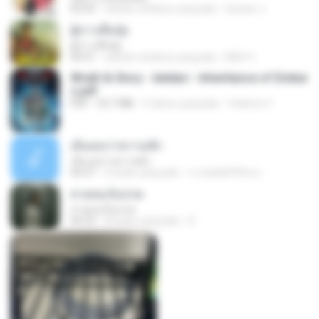
03:55
sekitar setahun yang lalu
Suwan J.
ผู้บ่าวเสื้อปุ๋ย
ผู้บ่าวเสื้อปุ๋ย
04:31
sekitar setahun yang lalu
Mith 9.
Wrath & Glory - Aeldari - Inheritance of Ember
s.pdf
PDF
53.7 MB
2 tahun yang lalu
federico f
เอิ้นเธอว่าความฮัก
เอิ้นเธอว่าความฮัก
04:27
2 bulan yang lalu
ถามพ่อ&#39;พ ม.
สายลมเจ็บปวด
สายลมเจ็บปวด
04:23
8 bulan yang lalu
D