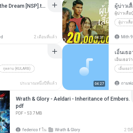
Tomodachi Life Living the Dream [NSP].torrent
ผู้บ่าวเสื
ผู้บ่าวเสื้อป
ผู้บ่าวเสื้อ
ed
2 เดือนที่แล้ว
Mith 9
04:31
เอิ้นเธ
เอิ้นเธอว
กุหลาบ (KULARB)
เอิ้นเธอว
aran
ประมาณหนึ่งปีที่แล้ว
ถามพ่
04:27
Wrath & Glory - Aeldari - Inheritance of Embers.
pdf
PDF
53.7 MB
federico f
ใน
Wrath & Glory
2 ปีที