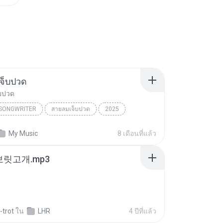
จ็บปวด
บปวด
/SONGWRITER
สายลมเจ็บปวด
2025
ad Song
สายลมเจ็บปวด
My Music
8 เดือนที่แล้ว
/SONGWRITER
 보릿고개.mp3
-trot
ใน
LHR
4 ปีที่แล้ว