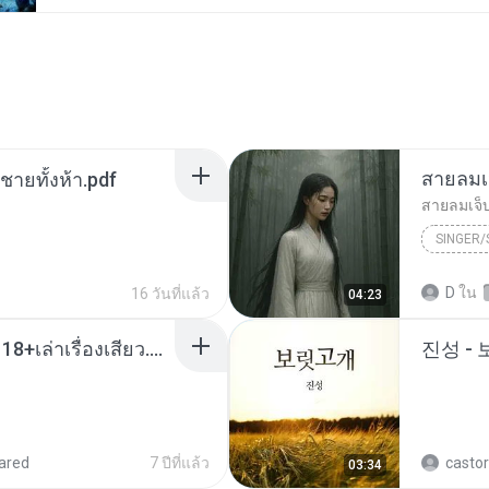
สายลมเ
ี่ชายทั้งห้า.pdf
สายลมเจ็
SINGER
Hmong S
D
ใน
16 วันที่แล้ว
04:23
SINGER
เมียน้อยเหงา พาเสียวค่ะ18+เล่าเรื่องเสียว.mp3
진성 -
ared
7 ปีที่แล้ว
castor
03:34