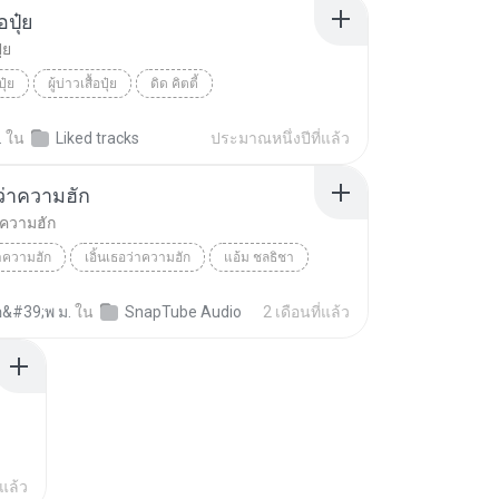
้อปุ๋ย
ุ๋ย
ปุ๋ย
ผู้บ่าวเสื้อปุ๋ย
ดิด คิตตี้
.
ใน
Liked tracks
ประมาณหนึ่งปีที่แล้ว
อว่าความฮัก
่าความฮัก
่าความฮัก
เอิ้นเธอว่าความฮัก
แอ้ม ชลธิชา
อ&#39;พ ม.
ใน
SnapTube Audio
2 เดือนที่แล้ว
่แล้ว