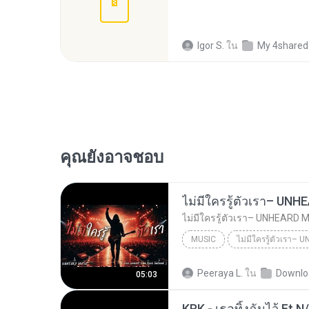
Igor S.
ใน
My 4shared
คุณยังอาจชอบ
MUSIC
UNHEARD MUSIC 🖤
Musi
Peeraya L.
ใน
Downlo
05:03
ไม่มีใครรู้ตัวเรา– UNHEARD MUSIC 🖤| Official Lyri...
KRK - เธอทิ้งฉันไว้ Ft.N