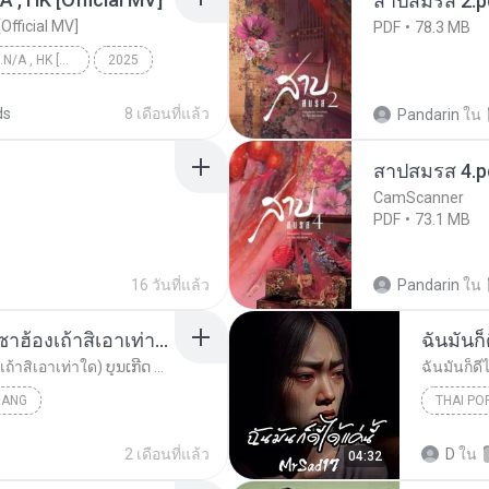
สาปสมรส 2.p
[Official MV]
PDF
78.3 MB
KRK - เธอทิ้งฉันไว้ Ft.N/A , HK [Official MV]
2025
KRK - เธอทิ้งฉันไว้ Ft.N/A , HK [Official MV]
ds
8 เดือนที่แล้ว
Pandarin
ใน
สาปสมรส 4.p
CamScanner
PDF
73.1 MB
16 วันที่แล้ว
Pandarin
ใน
ເຊົາຮ້ອງເຖົ້າຊິເອົາທໍ່ໃດ (เซาฮ้องเถ้าสิเอาเท่าใด) ບຸນເກີດ ຫນູຫ່ວງ ft. ໂສພາ ຈຸນທະລາ
ฉันมันก็ด
ເຊົາຮ້ອງເຖົ້າຊິເອົາທໍ່ໃດ (เซาฮ้องเถ้าสิเอาเท่าใด) ບຸນເກີດ ຫນູຫ່ວງ ft. ໂສພາ ຈຸນທະລາ
ฉันมันก็ดีไ
UANG
THAI PO
ฉันมันก็ดี
2 เดือนที่แล้ว
D
ใน
04:32