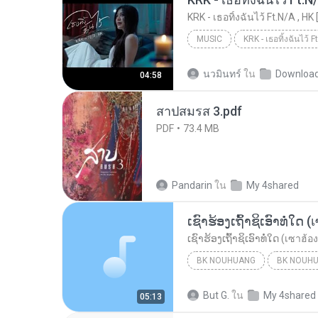
KRK - เธอทิ้งฉันไว้ Ft.N/A , HK 
MUSIC
KRK Music
Music
นวมินทร์
ใน
Downloa
04:58
สาปสมรส 3.pdf
PDF
73.4 MB
Pandarin
ใน
My 4shared
BK NOUHUANG
BK NOUH
ເຊົາຮ້ອງເຖົ້າຊິເອົາທໍ່ໃດ (เซาฮ้องเถ้าสิเอาเท่าใด)...
But G.
ใน
My 4shared
05:13