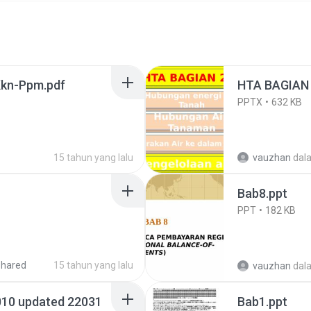
kn-Ppm.pdf
HTA BAGIAN 
PPTX
632 KB
15 tahun yang lalu
vauzhan
dal
Bab8.ppt
PPT
182 KB
shared
15 tahun yang lalu
vauzhan
dal
010 updated 22031
Bab1.ppt