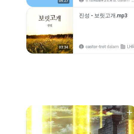
ถามพ่อ&#39;พ ม.
dalam
04:27
진성 - 보릿고개.mp3
castor-trot
dalam
LH
03:34