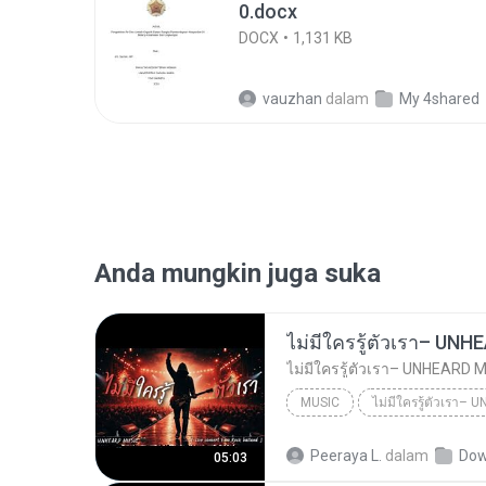
0.docx
DOCX
1,131 KB
vauzhan
dalam
My 4shared
Anda mungkin juga suka
MUSIC
UNHEARD MUSIC 🖤
Musi
Peeraya L.
dalam
Dow
05:03
ไม่มีใครรู้ตัวเรา– UNHEARD MUSIC 🖤| Official Lyri...