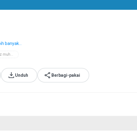
bih banyak...
al-ustadz muhammad ikhsan
Unduh
Berbagi-pakai