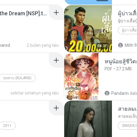
Tomodachi Life Living the Dream [NSP].torrent
ผู้บ่าวเสื
ผู้บ่าวเสื้อป
ผู้บ่าวเสื้อ
hared
2 bulan yang lalu
Mith 9
04:31
หนูน้อยสู้ชีวิ
PDF
27.2 MB
กุหลาบ (KULARB)
aran
sekitar setahun yang lalu
Pandarin
dal
สายลมเ
สายลมเจ็
2011
SINGER
Hmong S