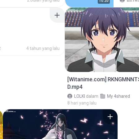
2 bulan yang lalu
อมรพัน
10:20
R
4 tahun yang lalu
[Witanime.com] RKNGMNNT
D.mp4
LOLKI
dalam
My 4shared
8 hari yang lalu