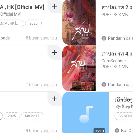
/A , HK [Official MV]
สาปสมรส 2.p
[Official MV]
PDF
78.3 MB
KRK - เธอทิ้งฉันไว้ Ft.N/A , HK [Official MV]
2025
KRK - เธอทิ้งฉันไว้ Ft.N/A , HK [Official MV]
loads
8 bulan yang lalu
Pandarin
dal
สาปสมรส 4.p
CamScanner
PDF
73.1 MB
16 hari yang lalu
Pandarin
dal
2025
MrSad17
BK NOU
9 bulan yang lalu
But G.
05:13