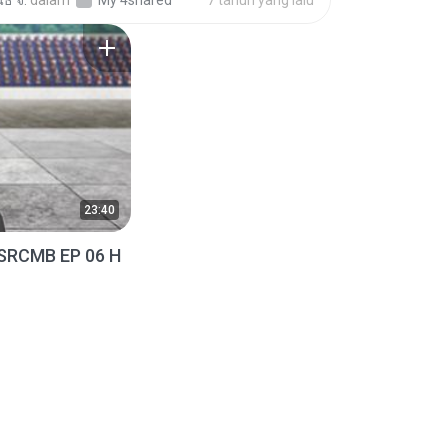
ธ์ จ.
dalam
My 4shared
7 tahun yang lalu
23:40
SRCMB EP 06 H