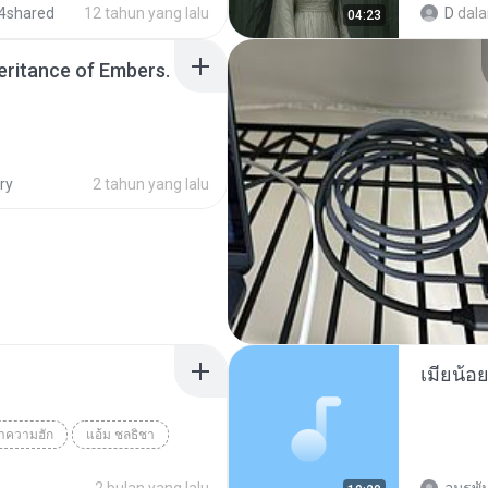
4shared
12 tahun yang lalu
D
dal
04:23
SINGER
heritance of Embers.
ry
2 tahun yang lalu
ว่าความฮัก
แอ้ม ชลธิชา