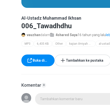
Al-Ustadz Muhammad Ikhsan
006_Tawadhdhu
vauzhan
dalam
4shared Saya
16 tahun yang lalu
le
MP3
6,435 KB
Other
kajian ilmiyah nasional 2010
Buka di…
Tambahkan ke pustaka
Komentar
0
Tambahkan komentar baru