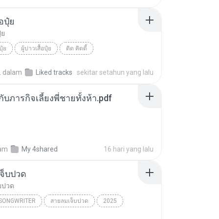
้อปุ๋ย
ุ๋ย
ปุ๋ย
ผู้บ่าวเสื้อปุ๋ย
ดิด คิตตี้
.
dalam
Liked tracks
sekitar setahun yang lalu
ตกับภารกิจเลี้ยงพี่ชายทั้งห้า.pdf
am
My 4shared
16 hari yang lalu
จ็บปวด
บปวด
/SONGWRITER
สายลมเจ็บปวด
2025
ad Song
สายลมเจ็บปวด