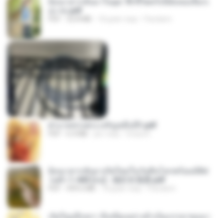
ย้อนเวลากลับมาในยุค 70 ชีวิตครั้งนี้ฉันขอเลือกเ
อง จบ.pdf
PDF
32.8 MB
18 днів тому
Pandarin
ฝ่าบาททรงพระเจริญหมื่นปี1.pdf
PDF
6.4 MB
рік тому
Orasa K.
ย้อนเวลากลับมาเกิดใหม่ในวันสิ้นโลกพร้อมมิติส่
วนตัว 1-443 [จบ] - 揍趴长颈鹿.pdf
PDF
499.6 MB
18 днів тому
Pandarin
เกิดใหม่อีกครา อี๋เหนียงอย่างข้าเป็นภรรยาขุนนา