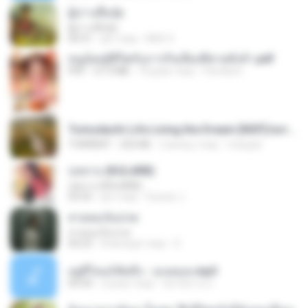
ผู้บ่าวเสื้อปุ๋ย
ผู้บ่าวเสื้อปุ๋ย
04:31
рік тому
Mith 9.
หนูน้อยสู้ชีวิตกับภารกิจเลี้ยงพี่ชายทั้งห้า.pdf
PDF
27.2 MB
18 днів тому
Pandarin
Tomodachi Life Living the Dream [NSP].torrent
TORRENT
252 KB
2 місяці тому
margob
กุหลาบ (KULARB)
กุหลาบ (KULARB)
03:55
рік тому
Suwan J.
สายลมเจ็บปวด
สายลมเจ็บปวด
04:23
8 місяців тому
D
อยู่ที่ไหนก็คิดถึง - เมนทอล.mp3
04:34
2 роки тому
มันไม้สาย ม.