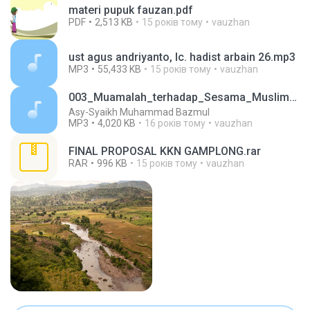
materi pupuk fauzan.pdf
PDF
2,513 KB
15 років тому
vauzhan
ust agus andriyanto, lc. hadist arbain 26.mp3
MP3
55,433 KB
15 років тому
vauzhan
003_Muamalah_terhadap_Sesama_Muslim_04
Asy-Syaikh Muhammad Bazmul
MP3
4,020 KB
16 років тому
vauzhan
FINAL PROPOSAL KKN GAMPLONG.rar
RAR
996 KB
15 років тому
vauzhan