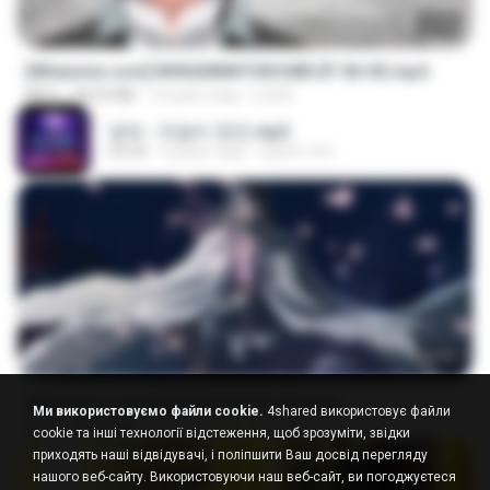
23:40
[Witanime.com] RKNGMNNTSRCMB EP 06 HD.mp4
MP4
294.8 MB
10 днів тому
LOLKI
영탁 - 막걸리 한잔.mp3
03:20
3 роки тому
castor-trot
24:35
[Witanime.com] BSKHKT EP 01 HD.mp4
Ми використовуємо файли cookie.
4shared використовує файли
MP4
408.9 MB
15 днів тому
BLITR
cookie та інші технології відстеження, щоб зрозуміти, звідки
приходять наші відвідувачі, і поліпшити Ваш досвід перегляду
нашого веб-сайту. Використовуючи наш веб-сайт, ви погоджуєтеся