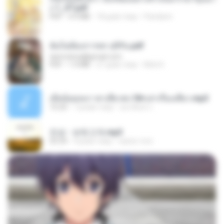
ง 1_ST.pdf
PDF
4.9 MB
18 днів тому
Pandarin
ฉันไม่ต้องการพร สุจิรัน.pdf
tanmobza@gmail.com
PDF
1.4 MB
27 днів тому
Mob K.
เมียน้อยเหงา พาเสียวค่ะ18+เล่าเรื่องเสียว.mp3
10:20
7 років тому
อมรพันธ์ จ.
진성 - 보릿고개.mp3
03:34
4 роки тому
castor-trot