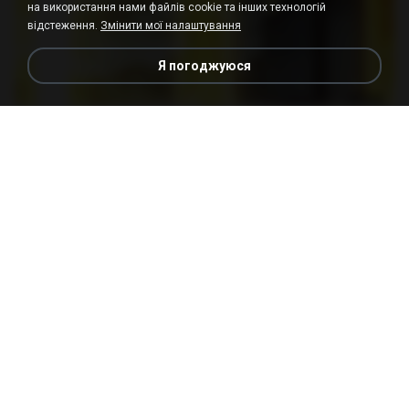
на використання нами файлів cookie та інших технологій
відстеження.
Змінити мої налаштування
Я погоджуюся
23:03
[Witanime.com] DTRD EP 03 HD.mp4
MP4
321.3 MB
18 днів тому
DRTY
23:03
[Witanime.com] DTRD EP 04 HD.mp4
MP4
279.0 MB
11 днів тому
DRTY
LOVE ATTACK