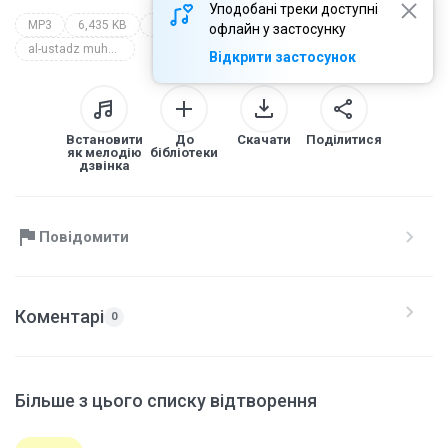
Уподобані треки доступні
MP3
6,435 KB
Other
kajian ilmiyah nasional 2010
офлайн у застосунку
al-ustadz muhammad ikhsan
Відкрити застосунок
Встановити
До
Скачати
Поділитися
як мелодію
бібліотеки
дзвінка
Повідомити
Коментарі
0
Більше з цього списку відтворення