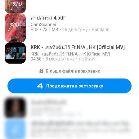
สาปสมรส 4.pdf
CamScanner
PDF
73.1 MB
18 днів тому
Pandarin
KRK - เธอทิ้งฉันไว้ Ft.N/A , HK [Official MV]
KRK - เธอทิ้งฉันไว้ Ft.N/A , HK [Official MV]
04:58
8 місяців тому
นวมินทร์
Більше файлів приховано
Продовжити в застосунку
ฉันมันก็ดีได้แค่นี้
ฉันมันก็ดีได้แค่นี้
04:32
9 місяців тому
D
ເຊົາຮ້ອງເຖົ້າຊິເອົາທໍ່ໃດ (เซาฮ้องเถ้าสิเอาเท่าใด) ບຸນເກີດ ຫນູຫ່ວງ ft. ໂສພາ ຈຸນທະລາ
ເຊົາຮ້ອງເຖົ້າຊິເອົາທໍ່ໃດ (เซาฮ้องเถ้าสิเอาเท่าใด) ບຸນເກີດ ຫນູຫ່ວງ ft. ໂສພາ ຈຸນທະລາ
05:13
2 місяці тому
But G.