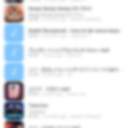
Apaga Apaga Apaga (Ao Vivo)
Apaga Apaga Apaga (Ao Vivo)
02:58
6 months ago
aandre.rodrigues
Nadhif Basalamah - kota ini tak sama tanpamu (Official Lyric Video).mp3
04:32
8 months ago
sukandar T.
เรื่องเสียว สาแอบให้ลูกน้องผัวเย็ดคะ.mp3
09:56
7 years ago
lambcr2 ..
소이 - [펨돔,오컨,시오후키] 자기야, 미쳐볼래 #남성향 #ASMR #펨돔 #여공남수 #19금.mp3
21:50
2 years ago
Jin
강민주 - 회룡포.mp3
03:42
4 years ago
castor-trot
Tubarões
Tubarões
02:42
6 months ago
aandre.rodrigues
진성 - 태클을 걸지마.mp3