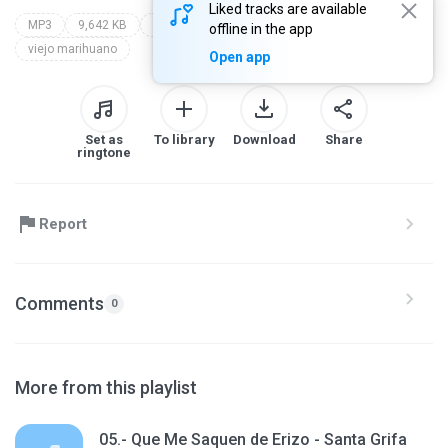
Liked tracks are available
MP3
9,642 KB
Hip-hop/Rap
cartel de santa
offline in the app
viejo marihuano
Open app
Set as
To library
Download
Share
ringtone
Report
Comments
0
More from this playlist
05.- Que Me Saquen de Erizo - Santa Grifa