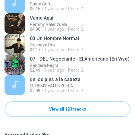
Santa Grifa
05:15
1 year ago
Pedro G.
Veme Aquí
Remmy Valenzuela
04:00
1 year ago
Pedro G.
03 Un Hombre Normal
Espinoza Paz
04:17
1 year ago
Pedro G.
07 - DEL Negociante - El Americano (En Vivo)
Bandera Negra
02:49
1 year ago
Pedro G.
de los pies a la cabeza
EL REMY VALENZUELA
02:09
1 year ago
Pedro G.
View all 123 tracks
You might also like