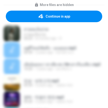
More files are hidden
Continue in app
สายลมเจ็บปวด
สายลมเจ็บปวด
04:23
8 months ago
D
อยู่ที่ไหนก็คิดถึง - เมนทอล.mp3
04:34
2 years ago
มันไม้สาย ม.
เมียน้อยเหงา พาเสียวค่ะ18+เล่าเรื่องเสียว.mp3
10:20
7 years ago
อมรพันธ์ จ.
진성 - 보릿고개.mp3
03:34
4 years ago
castor-trot
영탁 - 막걸리 한잔.mp3
03:20
3 years ago
castor-trot