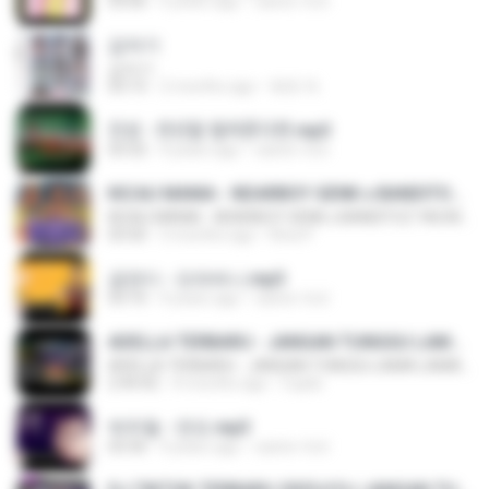
03:06
4 years ago
castor-trot
갑자기
갑자기
03:15
2 months ago
복희 박.
진성 - 천년을 빌려준다면.mp3
03:32
4 years ago
castor-trot
KICAU MANIA - NDARBOY GENK x BANDITOZ YAOW 86 (OFFICIAL LYRIC VIDEO) GAS POL NDANGAK
KICAU MANIA - NDARBOY GENK x BANDITOZ YAOW 86 (OFFICIAL LYRIC VIDEO) GAS POL NDANGAK
03:50
3 months ago
Rina P.
금잔디 - 오라버니.mp3
03:10
4 years ago
castor-trot
ADELLA TERBARU - JANGAN TUNGGU LAMA LAMA - GELAS RETAK - OM ADELLA FULL ALBUM TERBARU 2026
ADELLA TERBARU - JANGAN TUNGGU LAMA LAMA - GELAS RETAK - OM ADELLA FULL ALBUM TERBARU 2026
2:44:42
4 months ago
Cuplis
박우철 - 연모.mp3
03:36
4 years ago
castor-trot