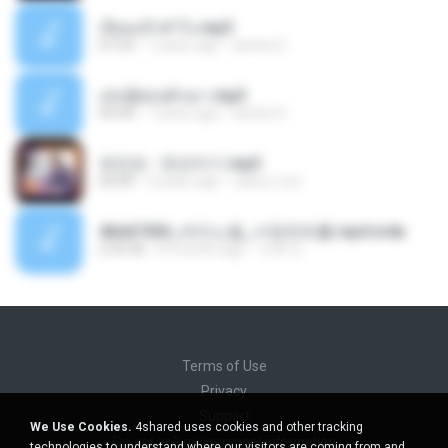
เงี่ยนแล้วทำไง.mp3
07:54
7 years ago
lambcr2 ..
เล่นชู้ตอนผัวเมา.mp3
09:44
7 years ago
lambcr2 ..
유진표 - 천년지기.mp3
03:09
4 years ago
castor-trot
4b6d7436_바이노럴_사정컨트롤.mp4.m4a
2:33:30
8 months ago
누빠 모.
Terms of Use
Privacy
Support
We Use Cookies.
4shared uses cookies and other tracking
Do not sell my personal information
technologies to understand where our visitors are coming from and