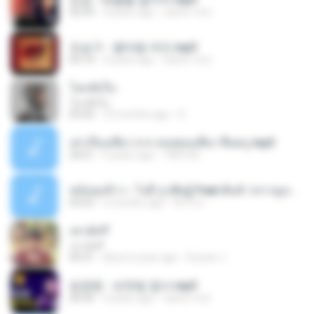
02:59
4 years ago
castor-trot
조승구 - 꽃바람 여인.mp3
03:14
4 years ago
castor-trot
โลกทั้งใบ
โลกทั้งใบ
03:42
10 months ago
D
เล่าเรื่องเสียว จาก คนชอบเสียว ขึ้นครู.mp3
24:21
5 years ago
TNP2 M.
หม้อหุงข้าว - โจอี้ ภูวศิษฐ์ Feat.พั้นช์ วรกาญจน์-315237.mp3
03:53
2 months ago
จิ๊กโก๋ ส.
เขามัทรี
เขามัทรี
04:31
about a year ago
Suwan J.
임영웅 - 보랏빛 엽서.mp3
04:35
4 years ago
castor-trot