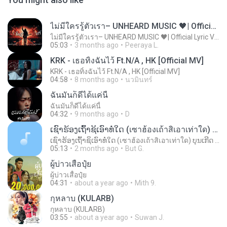
ไม่มีใครรู้ตัวเรา– UNHEARD MUSIC 🖤| Official Lyric Video | เพลงสู้ชีวิต
ไม่มีใครรู้ตัวเรา– UNHEARD MUSIC 🖤| Official Lyric Video | เพลงสู้ชีวิต
05:03
3 months ago
Peeraya L.
KRK - เธอทิ้งฉันไว้ Ft.N/A , HK [Official MV]
KRK - เธอทิ้งฉันไว้ Ft.N/A , HK [Official MV]
04:58
8 months ago
นวมินทร์
ฉันมันก็ดีได้แค่นี้
ฉันมันก็ดีได้แค่นี้
04:32
9 months ago
D
ເຊົາຮ້ອງເຖົ້າຊິເອົາທໍ່ໃດ (เซาฮ้องเถ้าสิเอาเท่าใด) ບຸນເກີດ ຫນູຫ່ວງ ft. ໂສພາ ຈຸນທະລາ
ເຊົາຮ້ອງເຖົ້າຊິເອົາທໍ່ໃດ (เซาฮ้องเถ้าสิเอาเท่าใด) ບຸນເກີດ ຫນູຫ່ວງ ft. ໂສພາ ຈຸນທະລາ
05:13
2 months ago
But G.
ผู้บ่าวเสื้อปุ๋ย
ผู้บ่าวเสื้อปุ๋ย
04:31
about a year ago
Mith 9.
กุหลาบ (KULARB)
กุหลาบ (KULARB)
03:55
about a year ago
Suwan J.