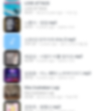
LOVE ATTACK
LOVE ATTACK
03:01
about a year ago
지빈 임.
나훈아 - 영영.mp3
03:41
4 years ago
castor-trot
신유리) 유두자위 A to Z.mp3
2:41:23
2 years ago
좀비고4인커플 좀.
배금성 - 사랑이 비를 맞아요.mp3
03:39
4 years ago
castor-trot
임영웅 - 어느 60대 노부부이야기.mp3
04:52
4 years ago
castor-trot
Kita Usahakan Lagi
Kita Usahakan Lagi
03:54
about a year ago
Fazri M.
문희옥 - 평행선.mp3