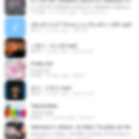
DJ TIKTOK TERBARU 2025🎵DJ JANGAN TUNGGU LAMA LAMA NANTI LAMA LAMA 🎵DJ SEDIA AKU SEBELUM HUJAN
DJ TIKTOK TERBARU 2025🎵DJ JANGAN TUNGGU LAMA LAMA NANTI LAMA LAMA 🎵DJ SEDIA AKU SEBELUM HUJAN
1:27:03
6 months ago
Yahya Lahiya
เพื่อนพี่ ช่วยทำให้เสด ( เล่าเรื่องเสียว ) 201.mp3
05:11
6 years ago
TNP2 M.
나훈아 - 테스형!.mp3
04:37
4 years ago
castor-trot
Pretty Girl
Pretty Girl
03:30
24 days ago
황영지
옹이 - 조항조.mp3
03:47
4 years ago
castor-trot
Tabola Bale
Tabola Bale
04:44
11 months ago
Hamdi U.
Henrique e Juliano -As Mais Tocadas do Henrique e Juliano 2021 -Top Sertanejo 2021,Cd Completo 2021
Henrique e Juliano -As Mais Tocadas do Henrique e Juliano 2021 -Top Sertanejo 2021,Cd Completo 2021
1:14:41
2 years ago
raquel R.