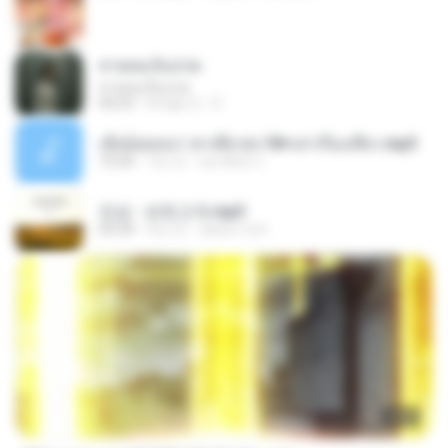
สายลมเจ็บปวด
สายลมเจ็บปวด
04:23
8개월 전
D
เมียน้อยเหงา พาเสียวค่ะ18+เล่าเรื่องเสียว.mp3
10:20
7년 전
อมรพันธ์ จ.
진성 - 보릿고개.mp3
03:34
4년 전
castor-trot
23:03