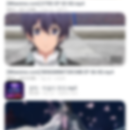
[Witanime.com] DTRD EP 03 HD.mp4
MP4
321.3 MB
15일 전
DRTY
23:40
[Witanime.com] RKNGMNNTSRCMB EP 06 HD.mp4
MP4
294.8 MB
7일 전
LOLKI
영탁 - 막걸리 한잔.mp3
03:20
3년 전
castor-trot