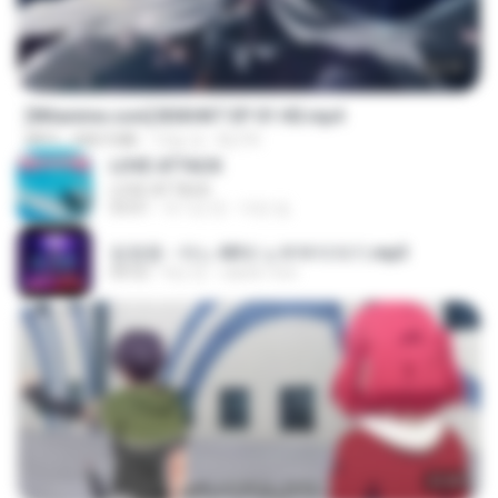
24:35
[Witanime.com] BSKHKT EP 01 HD.mp4
MP4
408.9 MB
12일 전
BLITR
LOVE ATTACK
LOVE ATTACK
03:01
약 1년 전
지빈 임.
임영웅 - 어느 60대 노부부이야기.mp3
04:52
4년 전
castor-trot
23:40