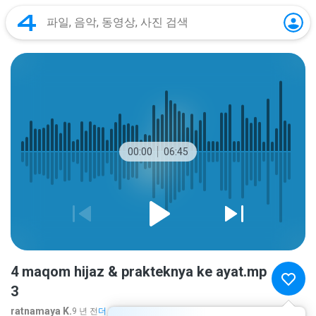
00:00
06:45
4 maqom hijaz & prakteknya ke ayat.mp
3
ratnamaya K.
9 년 전
더 보기...