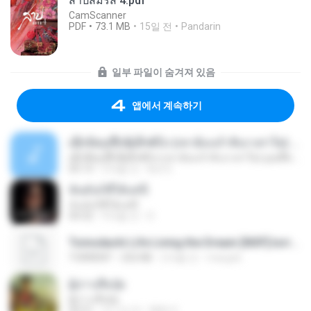
สาปสมรส 4.pdf
CamScanner
PDF
73.1 MB
15일 전
Pandarin
일부 파일이 숨겨져 있음
앱에서 계속하기
ເຊົາຮ້ອງເຖົ້າຊິເອົາທໍ່ໃດ (เซาฮ้องเถ้าสิเอาเท่าใด) ບຸນເກີດ ຫນູຫ່ວງ ft. ໂສພາ ຈຸນທະລາ
ເຊົາຮ້ອງເຖົ້າຊິເອົາທໍ່ໃດ (เซาฮ้องเถ้าสิเอาเท่าใด) ບຸນເກີດ ຫນູຫ່ວງ ft. ໂສພາ ຈຸນທະລາ
05:13
2개월 전
But G.
ฉันมันก็ดีได้แค่นี้
ฉันมันก็ดีได้แค่นี้
04:32
9개월 전
D
Tomodachi Life Living the Dream [NSP].torrent
TORRENT
252 KB
2개월 전
margob
ผู้บ่าวเสื้อปุ๋ย
ผู้บ่าวเสื้อปุ๋ย
04:31
약 1년 전
Mith 9.