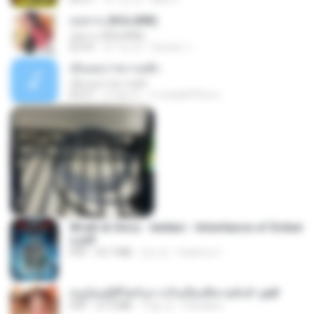
กุหลาบ (KULARB)
กุหลาบ (KULARB)
03:55
약 1년 전
Suwan J.
เอิ้นเธอว่าความฮัก
เอิ้นเธอว่าความฮัก
04:27
2개월 전
ถามพ่อ&#39;พ ม.
Wrath & Glory - Aeldari - Inheritance of Ember
s.pdf
PDF
53.7 MB
2년 전
federico f
หนูน้อยสู้ชีวิตกับภารกิจเลี้ยงพี่ชายทั้งห้า.pdf
PDF
27.2 MB
15일 전
Pandarin