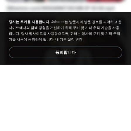
[Witanime.com] RKNGMNNTSRCMB EP 05 HD.mp4
MP4
186.0 MB
14일 전
LOLKI
당사는 쿠키를 사용합니다.
4shared는 방문자의 방문 경로를 파악하고 웹
사이트에서의 탐색 경험을 개선하기 위해 쿠키 및 기타 추적 기술을 사용
합니다. 당사 웹사이트를 사용함으로써, 귀하는 당사의 쿠키 및 기타 추적
기술 사용에 동의하게 됩니다.
내 기본 설정 변경
동의합니다
23:03
[Witanime.com] DTRD EP 04 HD.mp4
MP4
279.0 MB
8일 전
DRTY
나훈아 - 영영.mp3
03:41
4년 전
castor-trot
배금성 - 사랑이 비를 맞아요.mp3
03:39
3년 전
castor-trot