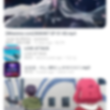
24:35
[Witanime.com] BSKHKT EP 01 HD.mp4
Jorge de Altinho - sucessos
MP4
408.9 MB
12 days ago
BLITR
LOVE ATTACK
LOVE ATTACK
03:01
about a year ago
지빈 임.
임영웅 - 어느 60대 노부부이야기.mp3
04:52
4 years ago
castor-trot