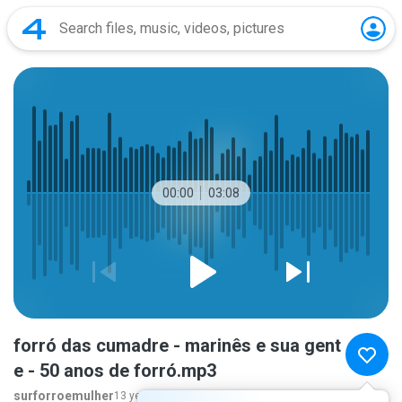
00:00
03:08
forró das cumadre - marinês e sua gent
e - 50 anos de forró.mp3
surforroemulher
13 years ago
more...