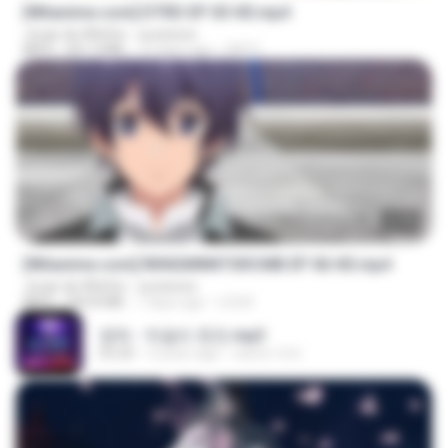
[Witanime.com] DTRD EP 03 HD.mp4
Jorge de Altinho - sucessos
MP4
321.3 MB
15 days ago
DRTY
23:40
[Witanime.com] RKNGMNNTSRCMB EP 06 HD.mp4
Jorge de Altinho - sucessos
MP4
294.8 MB
7 days ago
LOLKI
영탁 - 막걸리 한잔.mp3
03:20
3 years ago
castor-trot