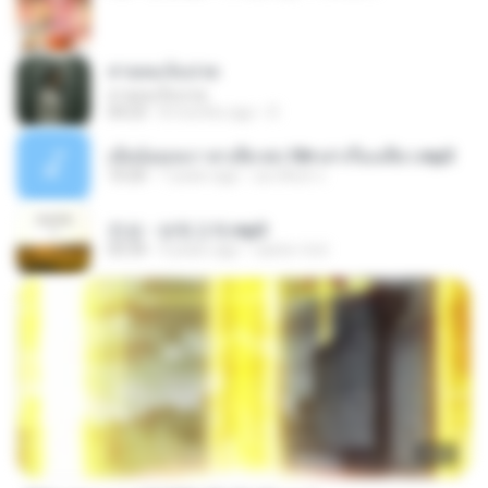
สายลมเจ็บปวด
สายลมเจ็บปวด
04:23
8 months ago
D
เมียน้อยเหงา พาเสียวค่ะ18+เล่าเรื่องเสียว.mp3
10:20
7 years ago
อมรพันธ์ จ.
진성 - 보릿고개.mp3
03:34
4 years ago
castor-trot
23:03