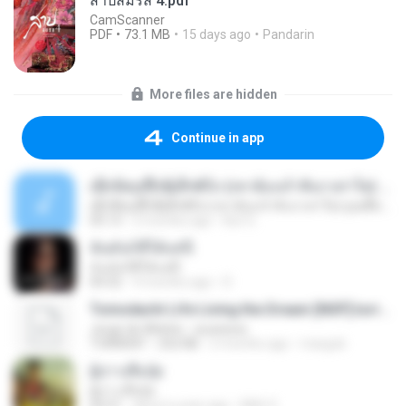
สาปสมรส 4.pdf
CamScanner
PDF
73.1 MB
15 days ago
Pandarin
More files are hidden
Continue in app
ເຊົາຮ້ອງເຖົ້າຊິເອົາທໍ່ໃດ (เซาฮ้องเถ้าสิเอาเท่าใด) ບຸນເກີດ ຫນູຫ່ວງ ft. ໂສພາ ຈຸນທະລາ
ເຊົາຮ້ອງເຖົ້າຊິເອົາທໍ່ໃດ (เซาฮ้องเถ้าสิเอาเท่าใด) ບຸນເກີດ ຫນູຫ່ວງ ft. ໂສພາ ຈຸນທະລາ
05:13
2 months ago
But G.
ฉันมันก็ดีได้แค่นี้
ฉันมันก็ดีได้แค่นี้
04:32
9 months ago
D
Tomodachi Life Living the Dream [NSP].torrent
Jorge de Altinho - sucessos
TORRENT
252 KB
2 months ago
margob
ผู้บ่าวเสื้อปุ๋ย
ผู้บ่าวเสื้อปุ๋ย
04:31
about a year ago
Mith 9.