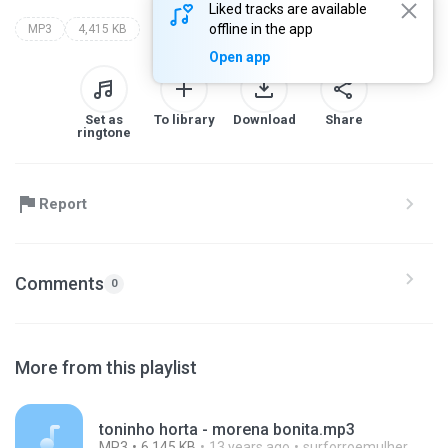
Liked tracks are available
offline in the app
MP3
4,415 KB
Open app
Set as
To library
Download
Share
ringtone
Report
Comments
0
More from this playlist
toninho horta - morena bonita.mp3
MP3
6,145 KB
13 years ago
surforroemulher