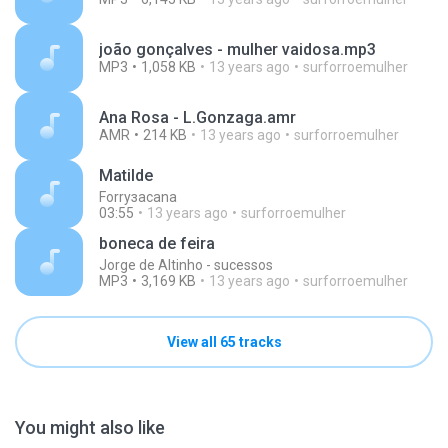
joão gonçalves - mulher vaidosa.mp3
MP3
1,058 KB
13 years ago
surforroemulher
Ana Rosa - L.Gonzaga.amr
AMR
214 KB
13 years ago
surforroemulher
Matilde
Forrузacana
03:55
13 years ago
surforroemulher
boneca de feira
Jorge de Altinho - sucessos
MP3
3,169 KB
13 years ago
surforroemulher
View all 65 tracks
You might also like