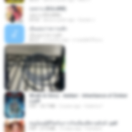
กุหลาบ (KULARB)
กุหลาบ (KULARB)
03:55
about a year ago
Suwan J.
เอิ้นเธอว่าความฮัก
เอิ้นเธอว่าความฮัก
04:27
2 months ago
ถามพ่อ&#39;พ ม.
Wrath & Glory - Aeldari - Inheritance of Ember
s.pdf
PDF
53.7 MB
2 years ago
federico f
หนูน้อยสู้ชีวิตกับภารกิจเลี้ยงพี่ชายทั้งห้า.pdf
PDF
27.2 MB
15 days ago
Pandarin