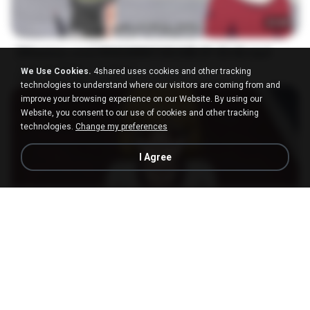
23:40
[Witanime.com] RKNGMNNTSRCMB EP 05 HD.mp4
Jorge de Altinho - sucessos
We Use Cookies.
4shared uses cookies and other tracking
MP4
186.0 MB
14 days ago
LOLKI
technologies to understand where our visitors are coming from and
improve your browsing experience on our Website. By using our
Website, you consent to our use of cookies and other tracking
technologies.
Change my preferences
I Agree
23:03
[Witanime.com] DTRD EP 04 HD.mp4
Jorge de Altinho - sucessos
MP4
279.0 MB
8 days ago
DRTY
나훈아 - 영영.mp3
03:41
4 years ago
castor-trot