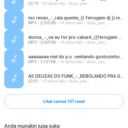
02:13
16 tahun lalu
dudu_pao_
mc renan_-_rala quente_(( ferrugem dj )).mp3
MP3
2,355 KB
14 tahun lalu
dudu_pao_
doriva_-_se eu for pro cabaré_((ferrugem dj))..mp3
MP3
3,569 KB
14 tahun lalu
dudu_pao_
aaaaaaaa mel do p.u -sentando gostosinho (elétron dj).mp3
MP3
3,137 KB
15 tahun lalu
dudu_pao_
AS DEUZAS DO FUNK_-_REBOLANDO PRA GALERA_(( FERRUGEM DJ E LESCO DJ )).mp3
02:01
15 tahun lalu
dudu_pao_
Lihat semua 107 runut
Anda mungkin juga suka