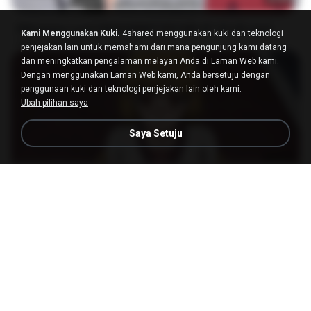
[Witanime.com] RKNGMNNTSRCMB EP 05 HD.mp4
Kami Menggunakan Kuki.
4shared menggunakan kuki dan teknologi
MP4
186.0 MB
15 hari lalu
LOLKI
penjejakan lain untuk memahami dari mana pengunjung kami datang
dan meningkatkan pengalaman melayari Anda di Laman Web kami.
Dengan menggunakan Laman Web kami, Anda bersetuju dengan
penggunaan kuki dan teknologi penjejakan lain oleh kami.
Ubah pilihan saya
Saya Setuju
23:03
[Witanime.com] DTRD EP 04 HD.mp4
MP4
279.0 MB
9 hari lalu
DRTY
나훈아 - 영영.mp3
03:41
4 tahun lalu
castor-trot
신유리) 유두자위 A to Z.mp3
2:41:23
2 tahun lalu
좀비고4인커플 좀.