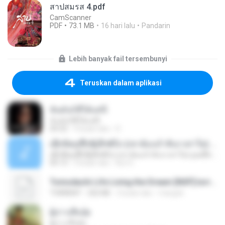
สาปสมรส 4.pdf
CamScanner
PDF
73.1 MB
16 hari lalu
Pandarin
Lebih banyak fail tersembunyi
Teruskan dalam aplikasi
ฉันมันก็ดีได้แค่นี้
ฉันมันก็ดีได้แค่นี้
04:32
9 bulan lalu
D
ເຊົາຮ້ອງເຖົ້າຊິເອົາທໍ່ໃດ (เซาฮ้องเถ้าสิเอาเท่าใด) ບຸນເກີດ ຫນູຫ່ວງ ft. ໂສພາ ຈຸນທະລາ
ເຊົາຮ້ອງເຖົ້າຊິເອົາທໍ່ໃດ (เซาฮ้องเถ้าสิเอาเท่าใด) ບຸນເກີດ ຫນູຫ່ວງ ft. ໂສພາ ຈຸນທະລາ
05:13
2 bulan lalu
But G.
Tomodachi Life Living the Dream [NSP].torrent
TORRENT
252 KB
2 bulan lalu
margob
ผู้บ่าวเสื้อปุ๋ย
ผู้บ่าวเสื้อปุ๋ย