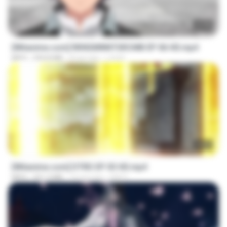
23:40
[Witanime.com] RKNGMNNTSRCMB EP 06 HD.mp4
MP4
294.8 MB
8 hari lalu
LOLKI
23:03
[Witanime.com] DTRD EP 03 HD.mp4
MP4
321.3 MB
16 hari lalu
DRTY