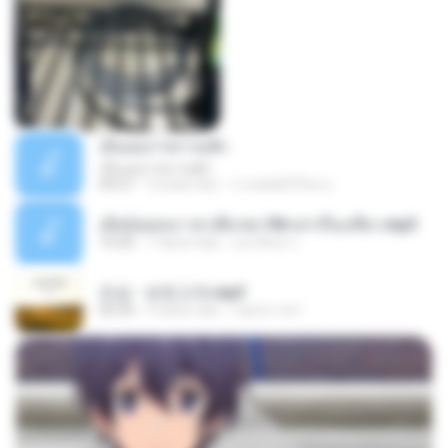
เอิ้นเธอว่าความฮัก
เอิ้นเธอว่าความฮัก
04:27
2 bulan lalu
ถามพ่อ&#39;พ ม.
เมียน้อยเหงา พาเสียวค่ะ18+เล่าเรื่องเสียว.mp3
10:20
7 tahun lalu
อมรพันธ์ จ.
진성 - 보릿고개.mp3
03:34
4 tahun lalu
castor-trot