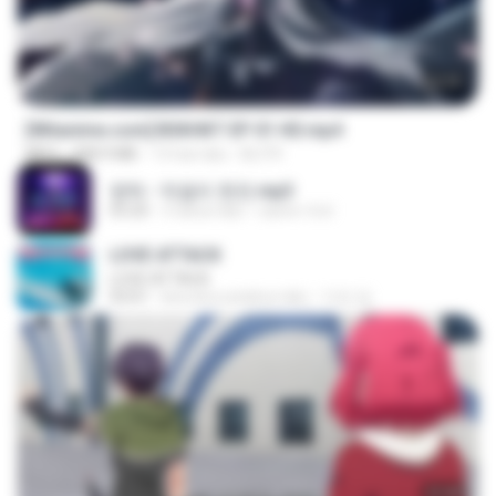
24:35
[Witanime.com] BSKHKT EP 01 HD.mp4
MP4
408.9 MB
13 hari lalu
BLITR
영탁 - 막걸리 한잔.mp3
03:20
3 tahun lalu
castor-trot
LOVE ATTACK
LOVE ATTACK
03:01
kira-kira setahun lalu
지빈 임.
23:40