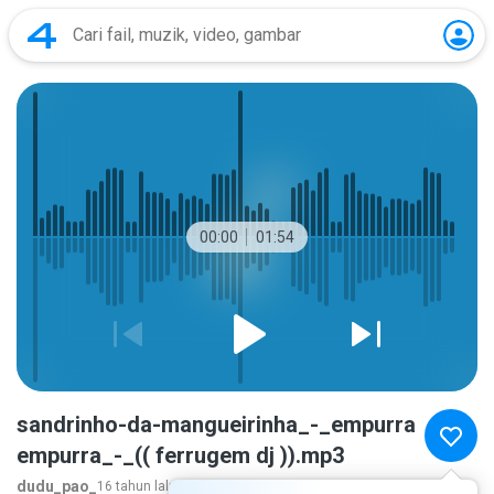
00:00
01:54
sandrinho-da-mangueirinha_-_empurra
empurra_-_(( ferrugem dj )).mp3
dudu_pao_
16 tahun lalu
lebih banyak...