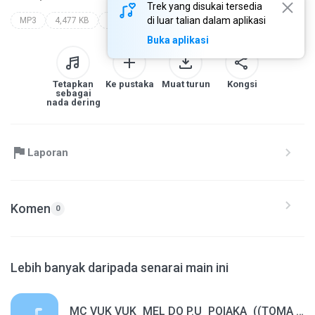
Trek yang disukai tersedia
di luar talian dalam aplikasi
MP3
4,477 KB
Other
Buka aplikasi
Tetapkan
Ke pustaka
Muat turun
Kongsi
sebagai
nada dering
Laporan
Komen
0
Lebih banyak daripada senarai main ini
MC VUK VUK_MEL DO P.U_POIAKA_((TOMA TOMA)) _-_FERRUGEM DJ ( MONO ).mp3