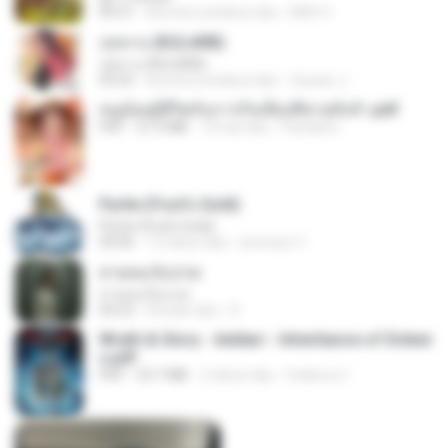
04:31
kira-kira setahun lalu
Mith 9.
กุหลาบ (KULARB)
กุหลาบ (KULARB)
03:55
kira-kira setahun lalu
Suwan J.
หนูน้อยสู้ชีวิตกับภารกิจเลี้ยงพี่ชายทั้งห้า.pdf
PDF
27.2 MB
16 hari lalu
Pandarin
Pyrite (Fool's Gold)
Pyrite (Fool's Gold)
04:06
12 tahun lalu
princess Y.
สายลมเจ็บปวด
สายลมเจ็บปวด
04:23
8 bulan lalu
D
Wrath & Glory - Aeldari - Inheritance of Ember
s.pdf
PDF
53.7 MB
2 tahun lalu
federico f