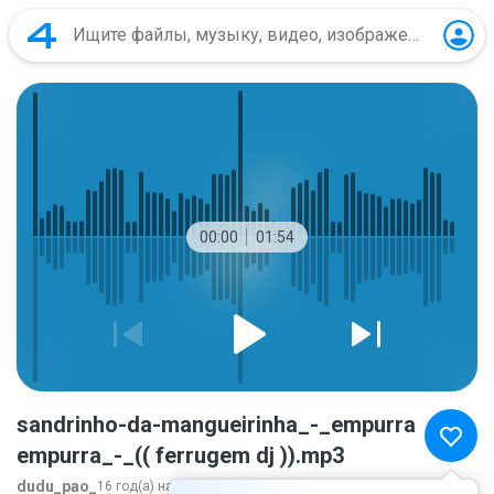
00:00
01:54
sandrinho-da-mangueirinha_-_empurra
empurra_-_(( ferrugem dj )).mp3
dudu_pao_
16 год(а) назад
ещё...