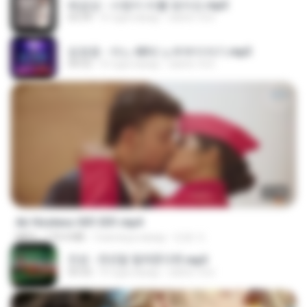
배금성 - 사랑이 비를 맞아요.mp3
03:39
4 года назад
castor-trot
임영웅 - 어느 60대 노부부이야기.mp3
04:52
4 года назад
castor-trot
27:46
Air Hostess S01 E01.mp4
MP4
174.4 MB
3 месяца назад
민호 이.
진성 - 천년을 빌려준다면.mp3
03:32
4 года назад
castor-trot