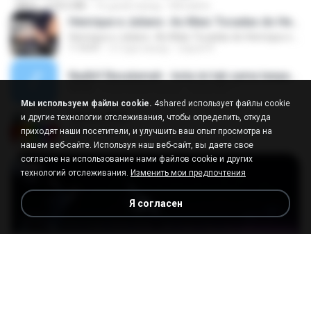
MP4
218.6 MB
16 дней назад
MUrabito
Henrique e Juliano -As Mais Tocadas do Henrique e Juliano 2021 -Top Sertanejo 2021,Cd Completo 2021
Henrique e Juliano -As Mais Tocadas do Henrique e Juliano 2021 -Top Sertanejo 2021,Cd Completo 2021
1:14:41
2 года назад
raquel R.
Nadhif Basalamah - kota ini tak sama tanpamu (Official Lyric Video).mp3
04:32
8 месяцев назад
sukandar T.
Мы используем файлы cookie.
4shared использует файлы cookie
Tabola Bale
и другие технологии отслеживания, чтобы определить, откуда
Tabola Bale
приходят наши посетители, и улучшить ваш опыт просмотра на
04:44
11 месяцев назад
Hamdi U.
нашем веб-сайте. Используя наш веб-сайт, вы даете свое
согласие на использование нами файлов cookie и других
технологий отслеживания.
Изменить мои предпочтения
Я согласен
23:45
[Witanime.com] BT EP 03 HD.mp4