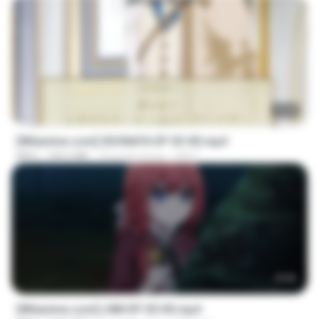
23:40
[Witanime.com] SDONATA EP 03 HD.mp4
MP4
140.6 MB
18 дней назад
GRET
23:50
[Witanime.com] LNM EP 05 HD.mp4