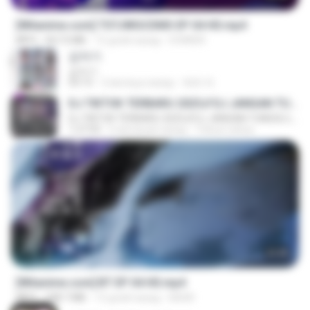
[Witanime.com] TSTJWGCDMS EP 04 HD.mp4
MP4
567.0 MB
15 дней назад
DOMISR
갑자기
갑자기
03:15
2 месяца назад
복희 박.
DJ TIKTOK TERBARU 2025🎵DJ JANGAN TUNGGU LAMA LAMA NANTI LAMA LAMA 🎵DJ SEDIA AKU SEBELUM HUJAN
DJ TIKTOK TERBARU 2025🎵DJ JANGAN TUNGGU LAMA LAMA NANTI LAMA LAMA 🎵DJ SEDIA AKU SEBELUM HUJAN
1:27:03
6 месяцев назад
Yahya Lahiya
23:45
[Witanime.com] BT EP 04 HD.mp4
MP4
248.7 MB
13 дней назад
BAXK