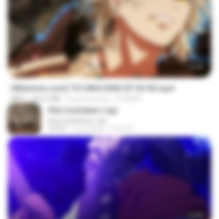
23:40
[Witanime.com] TSTJWGCDMS EP 05 HD.mp4
MP4
423.2 MB
8 дней назад
DOMISR
Kita Usahakan Lagi
Kita Usahakan Lagi
03:54
год назад
Fazri M.
23:40