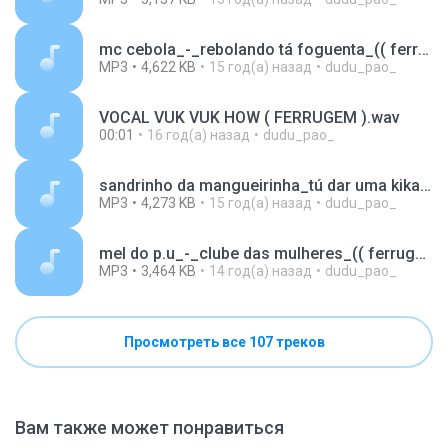
mc cebola_-_rebolando tá foguenta_(( ferrugem dj e lesco dj )).mp3
MP3
4,622 KB
15 год(а) назад
dudu_pao_
VOCAL VUK VUK HOW ( FERRUGEM ).wav
00:01
16 год(а) назад
dudu_pao_
sandrinho da mangueirinha_tú dar uma kikada_(( ferrugem dj e ricardo dj ))_2.mp3
MP3
4,273 KB
15 год(а) назад
dudu_pao_
mel do p.u_-_clube das mulheres_(( ferrugem dj moreno dj sp )).mp3
MP3
3,464 KB
14 год(а) назад
dudu_pao_
Просмотреть все 107 треков
Вам также может понравиться