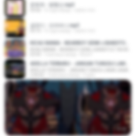
문희옥 - 평행선.mp3
03:06
4 года назад
castor-trot
금잔디 - 오라버니.mp3
03:10
4 года назад
castor-trot
KICAU MANIA - NDARBOY GENK x BANDITOZ YAOW 86 (OFFICIAL LYRIC VIDEO) GAS POL NDANGAK
KICAU MANIA - NDARBOY GENK x BANDITOZ YAOW 86 (OFFICIAL LYRIC VIDEO) GAS POL NDANGAK
03:50
3 месяца назад
Rina P.
ADELLA TERBARU - JANGAN TUNGGU LAMA LAMA - GELAS RETAK - OM ADELLA FULL ALBUM TERBARU 2026
ADELLA TERBARU - JANGAN TUNGGU LAMA LAMA - GELAS RETAK - OM ADELLA FULL ALBUM TERBARU 2026
2:44:42
4 месяца назад
Cuplis
23:42