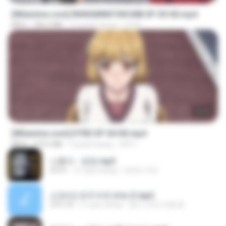
[Witanime.com] RKNGMNNTSRCMB EP 05 HD.mp4
MP4
186.0 MB
15 дней назад
LOLKI
23:03
[Witanime.com] DTRD EP 04 HD.mp4
MP4
279.0 MB
9 дней назад
DRTY
나훈아 - 영영.mp3
03:41
4 года назад
castor-trot
신유리) 유두자위 A to Z.mp3
2:41:23
2 года назад
좀비고4인커플 좀.