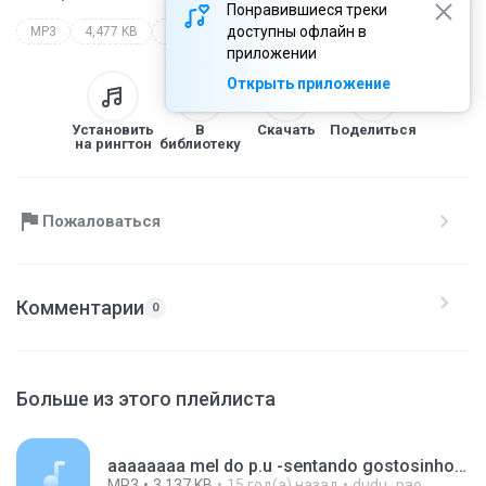
Понравившиеся треки
доступны офлайн в
MP3
4,477 KB
Other
приложении
Открыть приложение
Установить
В
Скачать
Поделиться
на рингтон
библиотеку
Пожаловаться
Комментарии
0
Больше из этого плейлиста
aaaaaaaa mel do p.u -sentando gostosinho (elétron dj).mp3
MP3
3,137 KB
15 год(а) назад
dudu_pao_