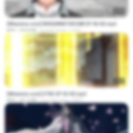
23:40
[Witanime.com] RKNGMNNTSRCMB EP 06 HD.mp4
MP4
294.8 MB
8 дней назад
LOLKI
23:03
[Witanime.com] DTRD EP 03 HD.mp4
MP4
321.3 MB
16 дней назад
DRTY