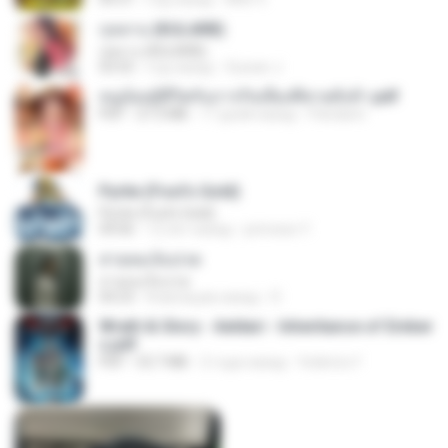
กุหลาบ (KULARB)
กุหลาบ (KULARB)
03:55
год назад
Suwan J.
หนูน้อยสู้ชีวิตกับภารกิจเลี้ยงพี่ชายทั้งห้า.pdf
PDF
27.2 MB
17 дней назад
Pandarin
Pyrite (Fool's Gold)
Pyrite (Fool's Gold)
04:06
12 лет назад
princess Y.
สายลมเจ็บปวด
สายลมเจ็บปวด
04:23
8 месяцев назад
D
Wrath & Glory - Aeldari - Inheritance of Ember
s.pdf
PDF
53.7 MB
2 года назад
federico f