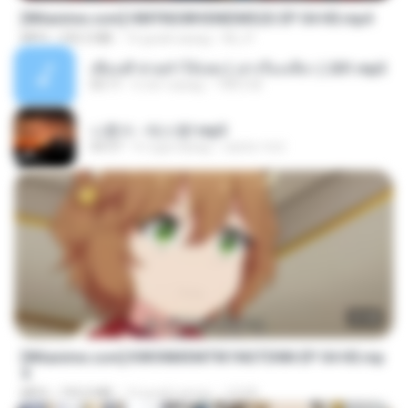
[Witanime.com] HMYNGWHSNIDMS2S EP 04 HD.mp4
MP4
235.5 MB
14 дней назад
KILJY
เพื่อนพี่ ช่วยทำให้เสด ( เล่าเรื่องเสียว ) 201.mp3
05:11
6 лет назад
TNP2 M.
나훈아 - 테스형!.mp3
04:37
4 года назад
castor-trot
23:40
[Witanime.com] KWONMSNITIK1NGTDNN EP 04 HD.mp
4
MP4
192.0 MB
14 дней назад
JUVIA