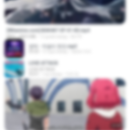
24:35
[Witanime.com] BSKHKT EP 01 HD.mp4
MP4
408.9 MB
13 дней назад
BLITR
영탁 - 막걸리 한잔.mp3
03:20
3 года назад
castor-trot
LOVE ATTACK
LOVE ATTACK
03:01
год назад
지빈 임.
23:40