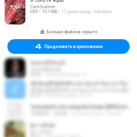
สาปสมรส 4.pdf
CamScanner
PDF
73.1 MB
17 дней назад
Pandarin
Больше файлов скрыто
Продолжить в приложении
ฉันมันก็ดีได้แค่นี้
ฉันมันก็ดีได้แค่นี้
04:32
9 месяцев назад
D
ເຊົາຮ້ອງເຖົ້າຊິເອົາທໍ່ໃດ (เซาฮ้องเถ้าสิเอาเท่าใด) ບຸນເກີດ ຫນູຫ່ວງ ft. ໂສພາ ຈຸນທະລາ
ເຊົາຮ້ອງເຖົ້າຊິເອົາທໍ່ໃດ (เซาฮ้องเถ้าสิเอาเท่าใด) ບຸນເກີດ ຫນູຫ່ວງ ft. ໂສພາ ຈຸນທະລາ
05:13
2 месяца назад
But G.
Tomodachi Life Living the Dream [NSP].torrent
TORRENT
252 KB
2 месяца назад
margob
ผู้บ่าวเสื้อปุ๋ย
ผู้บ่าวเสื้อปุ๋ย
04:31
год назад
Mith 9.