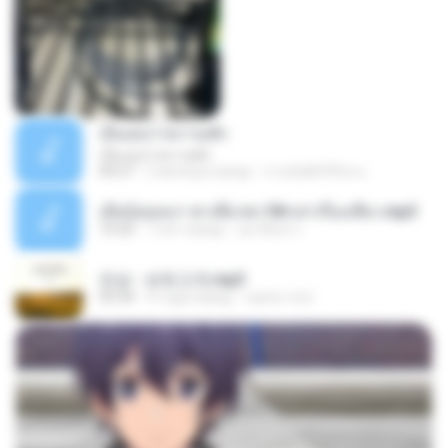
เอิ้นเธอว่าความฮัก
เอิ้นเธอว่าความฮัก
04:27
2 месяца назад
ถามพ่อ&#39;พ ม.
เมียน้อยเหงา พาเสียวค่ะ18+เล่าเรื่องเสียว.mp3
10:20
7 лет назад
อมรพันธ์ จ.
진성 - 보릿고개.mp3
03:34
4 года назад
castor-trot