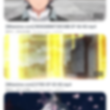
23:40
[Witanime.com] RKNGMNNTSRCMB EP 06 HD.mp4
MP4
294.8 MB
8 days ago
LOLKI
23:03
[Witanime.com] DTRD EP 03 HD.mp4
MP4
321.3 MB
16 days ago
DRTY