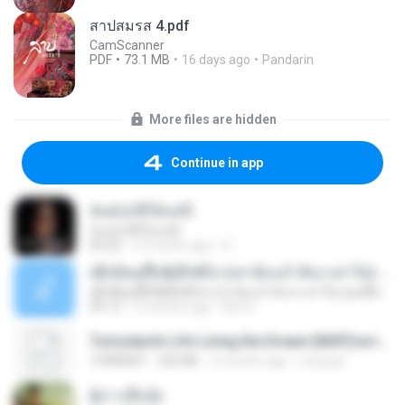
สาปสมรส 4.pdf
CamScanner
PDF
73.1 MB
16 days ago
Pandarin
More files are hidden
Continue in app
ฉันมันก็ดีได้แค่นี้
ฉันมันก็ดีได้แค่นี้
04:32
9 months ago
D
ເຊົາຮ້ອງເຖົ້າຊິເອົາທໍ່ໃດ (เซาฮ้องเถ้าสิเอาเท่าใด) ບຸນເກີດ ຫນູຫ່ວງ ft. ໂສພາ ຈຸນທະລາ
ເຊົາຮ້ອງເຖົ້າຊິເອົາທໍ່ໃດ (เซาฮ้องเถ้าสิเอาเท่าใด) ບຸນເກີດ ຫນູຫ່ວງ ft. ໂສພາ ຈຸນທະລາ
05:13
2 months ago
But G.
Tomodachi Life Living the Dream [NSP].torrent
TORRENT
252 KB
2 months ago
margob
ผู้บ่าวเสื้อปุ๋ย