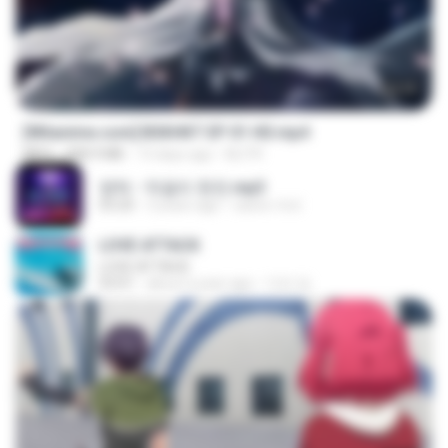
24:35
[Witanime.com] BSKHKT EP 01 HD.mp4
MP4
408.9 MB
13 days ago
BLITR
영탁 - 막걸리 한잔.mp3
03:20
3 years ago
castor-trot
LOVE ATTACK
LOVE ATTACK
03:01
about a year ago
지빈 임.