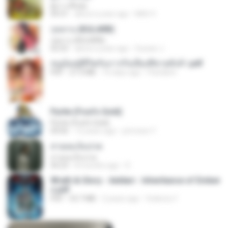
ผู้บ่าวเสื้อปุ๋ย
04:31
about a year ago
Mith 9.
กุหลาบ (KULARB)
กุหลาบ (KULARB)
03:55
about a year ago
Suwan J.
หนูน้อยสู้ชีวิตกับภารกิจเลี้ยงพี่ชายทั้งห้า.pdf
PDF
27.2 MB
16 days ago
Pandarin
Pyrite (Fool's Gold)
Pyrite (Fool's Gold)
04:06
12 years ago
princess Y.
สายลมเจ็บปวด
สายลมเจ็บปวด
04:23
8 months ago
D
Wrath & Glory - Aeldari - Inheritance of Ember
s.pdf
PDF
53.7 MB
2 years ago
federico f