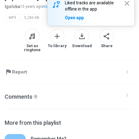
Liked tracks are available
Igolcka
15 years ago
more...
offline in the app
Open app
MP3
5,286 KB
Set as
To library
Download
Share
ringtone
Report
Comments
0
More from this playlist
Remember Me?