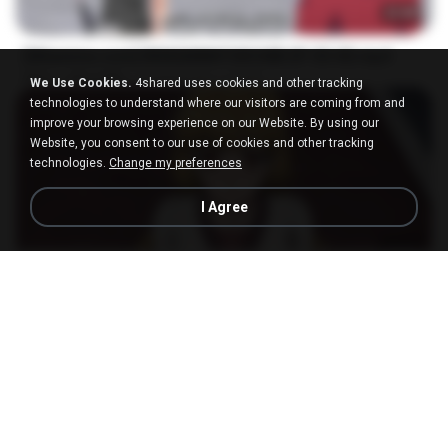
23:40
[Witanime.com] RKNGMNNTSRCMB EP 05 HD.mp4
MP4
186.0 MB
15 days ago
LOLKI
We Use Cookies.
4shared uses cookies and other tracking
technologies to understand where our visitors are coming from and
improve your browsing experience on our Website. By using our
Website, you consent to our use of cookies and other tracking
technologies.
Change my preferences
I Agree
23:03
[Witanime.com] DTRD EP 04 HD.mp4
MP4
279.0 MB
9 days ago
DRTY
나훈아 - 영영.mp3
03:41
4 years ago
castor-trot
신유리) 유두자위 A to Z.mp3
2:41:23
2 years ago
좀비고4인커플 좀.