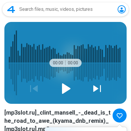
00:00
00:00
[mp3slot.ru]_clint_mansell_-_dead_is_t
he_road_to_awe_(kyama_dnb_remix)_
[mp3slot.ru].mp3