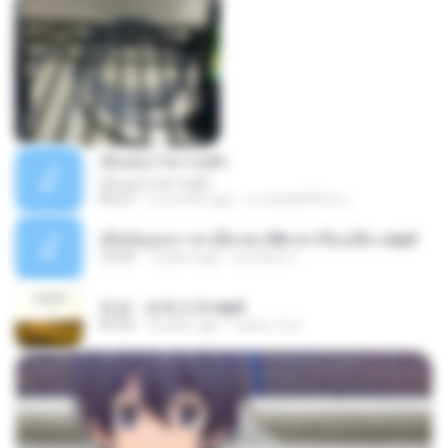
เอิ้นเธอว่าความฮัก
เอิ้นเธอว่าความฮัก
04:27
2 months ago
ถามพ่อ&#39;พ ม.
เมียน้อยเหงา พาเสียวค่ะ18+เล่าเรื่องเสียว.mp3
10:20
7 years ago
อมรพันธ์ จ.
진성 - 보릿고개.mp3
03:34
4 years ago
castor-trot