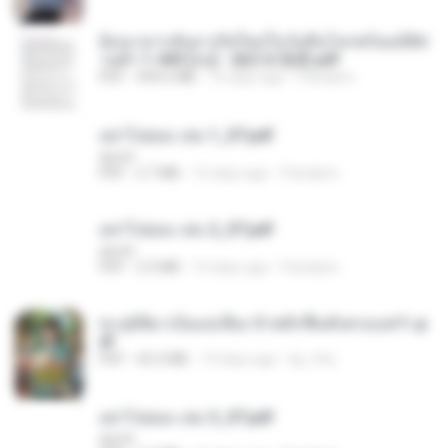
ย้อนเวลากลับมาเกิดใหม่ในวันสิ้นโลกพร้อมมิติส่
วนตัว 1-443 [จบ] - 揍趴长颈鹿.pdf
PDF
499.6 MB
16 days ago
Pandarin
อย่าไปยอม เล่ม 1_ST.pdf
decht
PDF
2.7 MB
16 days ago
Pandarin
อย่าไปยอม เล่ม 2_ST.pdf
decht
PDF
2.5 MB
16 days ago
Pandarin
ทะลุมิติมาเป็นแม่เลี้ยง ข้าพลิกฟื้นทั้งครอบครัว.p
df
PDF
42.5 MB
19 days ago
kp_fha
อย่าไปยอม เล่ม 3_ST.pdf
decht