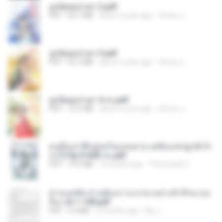
ฮูหยิuสุดป่วuฯ 2.pdf
PDF
64.7 MB
about a year ago
ณิชพน แ.
ฮูหยิuสุดป่วuฯ 3.pdf
PDF
65.3 MB
about a year ago
ณิชพน แ.
ฮูหยิuสุดป่วuฯ 4 จบ.pdf
PDF
72.5 MB
about a year ago
ณิชพน แ.
คนอื่นเขาฝึกยุทธกันแทบตาย แต่ฉันแค่ปลูกผักก็เ
ก่งได้ Ep.0-600 จบ.pdf
PDF
19.0 MB
3 months ago
Theerasak G.
ท่านแม่ทัพ ท่านต้องการภรรยาอย่างข้าถึงจะรุ่งเ
รือง ch 1-100.pdf
PDF
4.4 MB
2 months ago
My J.