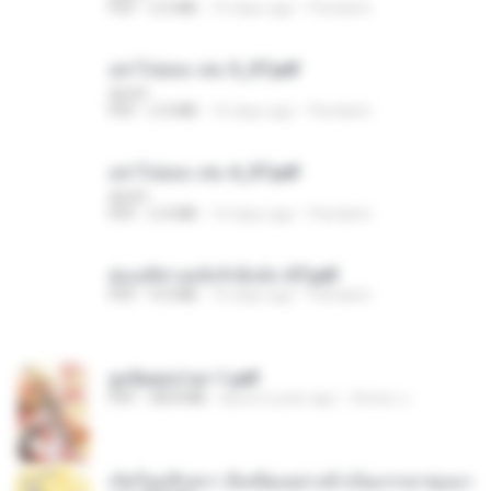
PDF
2.5 MB
16 days ago
Pandarin
อย่าไปยอม เล่ม 5_ST.pdf
decht
PDF
2.4 MB
16 days ago
Pandarin
อย่าไปยอม เล่ม 4_ST.pdf
decht
PDF
2.4 MB
16 days ago
Pandarin
ฮ่องเต้ช่างคลั่งรักยิ่งนัก-ST.pdf
PDF
9.0 MB
16 days ago
Pandarin
ฮูหยิuสุดป่วuฯ 1.pdf
PDF
68.8 MB
about a year ago
ณิชพน แ.
เกิดใหม่อีกครา อี๋เหนียงอย่างข้าเป็นภรรยาขุนนา