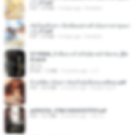
ง 1_ST.pdf
PDF
4.9 MB
16 days ago
Pandarin
เกิดใหม่อีกครา อี๋เหนียงอย่างข้าเป็นภรรยาขุนนา
ง 2_ST.pdf
PDF
4.9 MB
16 days ago
Pandarin
3f1f85b8_ข้าคือนางร้ายในนิยายจำกัดเรท_[En
d].epub
君子生
EPUB
1.3 MB
3 months ago
เจ โ.
ข้ามมิติมาเป็นสาวน้อยในอุ้งมือของอดีตลุง.pdf
PDF
25.4 MB
3 months ago
Reader Lily O.
a6994762_9786160043507PDF.pdf
PDF
15.7 MB
3 months ago
อริยา ด.