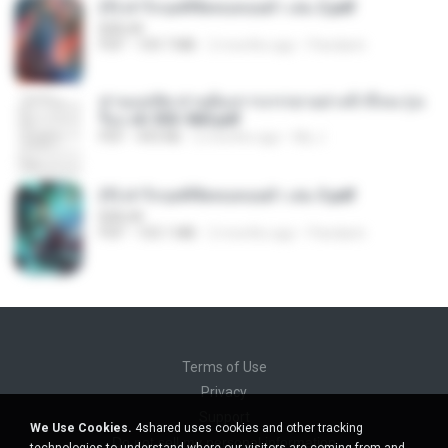
(Y) ฝ่าวิกฤตพิชิตหอคอยดำ เล่ม 2.pdf
BAILIW
PDF
109.7 MB
2 months ago
Pandarin
ท่านแม่ทัพ ท่านต้องการภรรยาอย่างข้าถึงจะรุ่งเ
รือง ch 553-560.pdf
PDF
493 KB
2 months ago
My J.
(Y) ฝ่าวิกฤตพิชิตหอคอยดำ เล่ม 3.pdf
BAILIW
PDF
103.1 MB
2 months ago
Pandarin
Terms of Use
Privacy
Support
We Use Cookies.
4shared uses cookies and other tracking
Do not sell my personal information