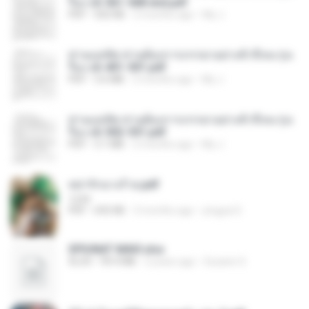
รือง ch 561-568 end.pdf
PDF
502 KB
2 months ago
My J.
ท่านแม่ทัพ ท่านต้องการภรรยาอย่างข้าถึงจะรุ่งเ
รือง ch 401-501.pdf
PDF
3.6 MB
2 months ago
My J.
ท่านแม่ทัพ ท่านต้องการภรรยาอย่างข้าถึงจะรุ่งเ
รือง ch 502-551.pdf
PDF
3.1 MB
2 months ago
My J.
หย่ารักนางร้าย.pdf
1234
PDF
692 KB
3 months ago
yingyai S.
SPIUNAT MAVI.xlsx
XLSX
99.4 MB
2 years ago
Susann S.