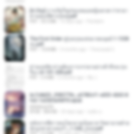
[A Chu] การเกิดใหม่ของหมอหญิงเทวดา l ชายา
ท่านอ๋องปีศาจ [จบ].pdf
PDF
35.5 MB
16 days ago
Pandarin
The First Order สู่รุ่งอรุณแห่งมวลมนุษย์ 1-1328
จบ.pdf
PDF
72.8 MB
3 months ago
Theerasak G.
ท่านแม่ทัพ ท่านต้องการภรรยาอย่างข้าถึงจะรุ่งเ
รือง ch 101-200.pdf
PDF
5.4 MB
2 months ago
My J.
6c7c8d33_3f85779c_e3783cf1-e033-4265-8
fe2-1e23b5a9dff0.epub
littlebbear96
EPUB
804 KB
25 days ago
ทอฝัน ม.
หลังจากพี่สาวคนโตกลายเป็นทาส รัชทายาทตำห
นักบูรพาตาแดงก่ำ_1-242_(จบ).pdf
PDF
9.3 MB
16 days ago
Pandarin