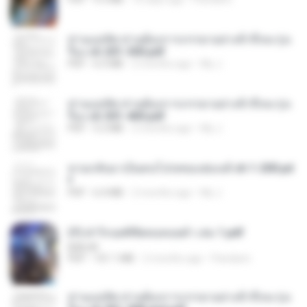
ท่านแม่ทัพ ท่านต้องการภรรยาอย่างข้าถึงจะรุ่งเ
รือง ch 201-300.pdf
PDF
6.5 MB
2 months ago
My J.
ท่านแม่ทัพ ท่านต้องการภรรยาอย่างข้าถึงจะรุ่งเ
รือง ch 301-400.pdf
PDF
5.2 MB
2 months ago
My J.
หวนกลับมาเป็นคนโปรดของฮ่องเต้ ch 1-200.pd
f
PDF
6.4 MB
2 months ago
My J.
(Y) ฝ่าวิกฤตพิชิตหอคอยดำ เล่ม 1.pdf
BAILIW
PDF
101.1 MB
2 months ago
Pandarin
ท่านแม่ทัพ ท่านต้องการภรรยาอย่างข้าถึงจะรุ่งเ