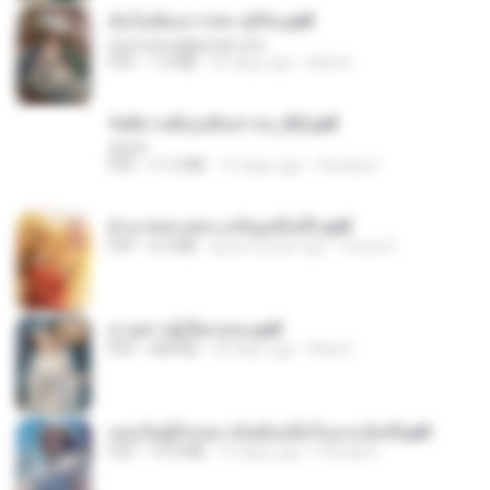
ฉันไม่ต้องการพร สุจิรัน.pdf
tanmobza@gmail.com
PDF
1.4 MB
25 days ago
Mob K.
รัตติกาลพิรุณสิบสารท_RZ.pdf
decht
PDF
11.5 MB
16 days ago
Pandarin
ฝ่าบาททรงพระเจริญหมื่นปี1.pdf
PDF
6.4 MB
about a year ago
Orasa K.
ม่ายสาวผู้เปียกปอน.pdf
PDF
684 KB
26 days ago
Mob K.
เธอเป็นผู้รับเหมาอันดับหนึ่งในแกแล็คซี่.pdf
PDF
19.9 MB
16 days ago
Pandarin