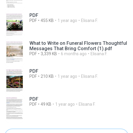
PDF
PDF
455 KB
1 year ago
Elisana F.
What to Write on Funeral Flowers Thoughtful
Messages That Bring Comfort (1).pdf
PDF
3,339 KB
6 months ago
Elisana F.
PDF
PDF
210 KB
1 year ago
Elisana F.
PDF
PDF
49 KB
1 year ago
Elisana F.