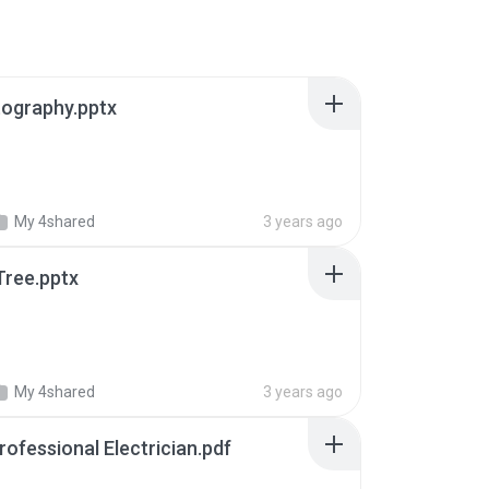
tography.pptx
My 4shared
3 years ago
Tree.pptx
My 4shared
3 years ago
rofessional Electrician.pdf