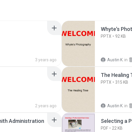
Whyte's Pho
PPTX
92 KB
3 years ago
Austin K.
in
The Healing 
PPTX
315 KB
2 years ago
Austin K.
in
ith Administration
Selecting a P
PDF
22 KB