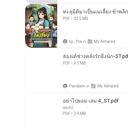
ทะลุมิติมาเป็นแม่เลี้ยง ข้าพลิ
PDF
42.5 MB
kp_fha
in
My 4shared
ฮ่องเต้ช่างคลั่งรักยิ่งนัก-ST.pd
PDF
9.0 MB
Pandarin
in
My 4shared
อย่าไปยอม เล่ม 4_ST.pdf
decht
PDF
2.4 MB