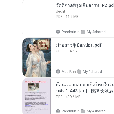
รัตติกาลพิรุณสิบสารท_RZ.pd
decht
PDF
11.5 MB
Pandarin
in
My 4shared
ม่ายสาวผู้เปียกปอน.pdf
PDF
684 KB
Mob K.
in
My 4shared
ย้อนเวลากลับมาเกิดใหม่ในวัน
นตัว 1-443 [จบ] - 揍趴长颈鹿
PDF
499.6 MB
Pandarin
in
My 4shared