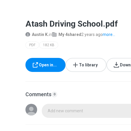
Atash Driving School.pdf
Austin K.
in
My 4shared
2 years ago
more...
PDF
182 KB
Open in...
To library
Down
Comments
0
Add new comment