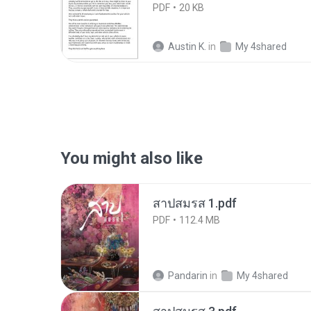
PDF
20 KB
Austin K.
in
My 4shared
You might also like
สาปสมรส 1.pdf
PDF
112.4 MB
Pandarin
in
My 4shared