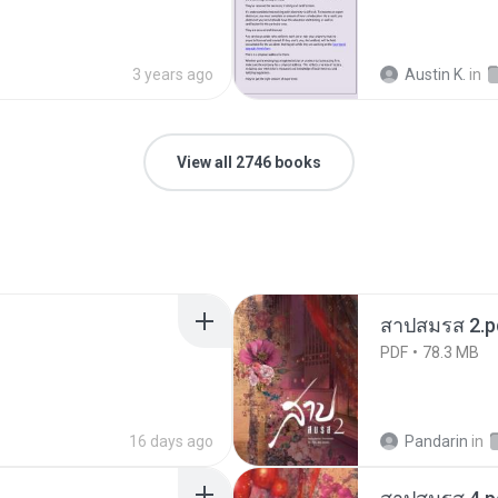
3 years ago
Austin K.
in
View all 2746 books
สาปสมรส 2.p
PDF
78.3 MB
16 days ago
Pandarin
in