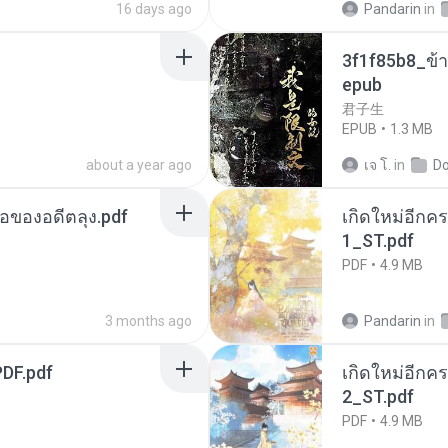
16 days ago
Pandarin
in
3f1f85b8_ข้า
epub
君子生
EPUB
1.3 MB
about a year ago
เจ โ.
in
D
ือของอดีตลุง.pdf
เกิดใหม่อีกคร
1_ST.pdf
PDF
4.9 MB
3 months ago
Pandarin
in
DF.pdf
เกิดใหม่อีกคร
2_ST.pdf
PDF
4.9 MB