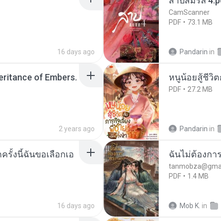
สาปสมรส 4.p
CamScanner
PDF
73.1 MB
16 days ago
Pandarin
in
heritance of Embers.
หนูน้อยสู้ชีวิ
PDF
27.2 MB
2 years ago
Pandarin
in
ครั้งนี้ฉันขอเลือกเอ
ฉันไม่ต้องการ
tanmobza@gmai
PDF
1.4 MB
16 days ago
Mob K.
in