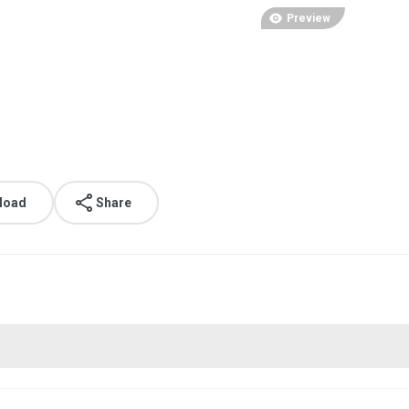
Preview
load
Share