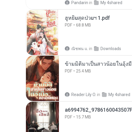
Pandarin
in
My 4shared
ฮูหยิuสุดป่วuฯ 1.pdf
PDF
68.8 MB
ณิชพน แ.
in
Downloads
ข้ามมิติมาเป็นสาวน้อยในอุ้งม
PDF
25.4 MB
Reader Lily O.
in
My 4shared
a6994762_9786160043507P
PDF
15.7 MB