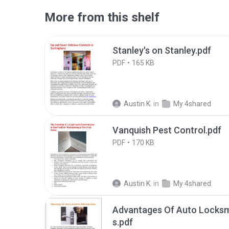
More from this shelf
Stanley's on Stanley.pdf
PDF
165 KB
Austin K.
in
My 4shared
Vanquish Pest Control.pdf
PDF
170 KB
Austin K.
in
My 4shared
Advantages Of Auto Locksm
s.pdf