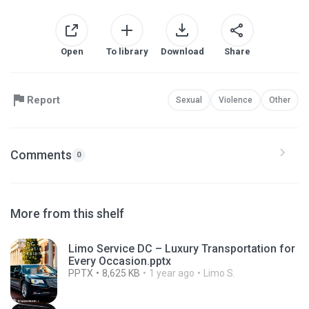
Open
To library
Download
Share
Report
Sexual
Violence
Other
Comments
0
More from this shelf
Limo Service DC – Luxury Transportation for
Every Occasion.pptx
PPTX
8,625 KB
1 year ago
Limo S.