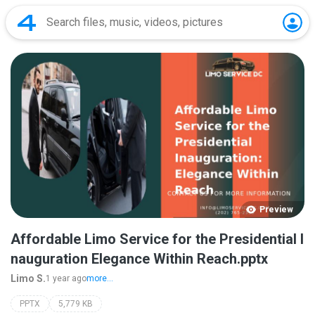
Preview
Affordable Limo Service for the Presidential I
nauguration Elegance Within Reach.pptx
Limo S.
1 year ago
more...
PPTX
5,779 KB