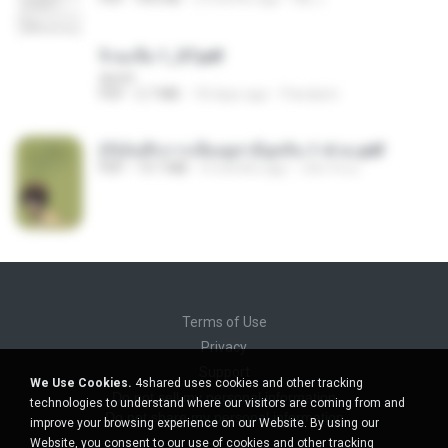
จิ่วฉงจื่อ 1_ST.pdf
decht
PDF
2.7 MB
18 days ago
Pandarin
(Y)บันทึกการเลี้ยงดูสามียุคหิน 1-4 จบ.pdf
PDF
19.7 MB
4 months ago
เลิฟ รักนะ
Terms of Use
Privacy
Support
We Use Cookies.
4shared uses cookies and other tracking
Do not sell my personal information
technologies to understand where our visitors are coming from and
Do not share my personal information
improve your browsing experience on our Website. By using our
Website, you consent to our use of cookies and other tracking