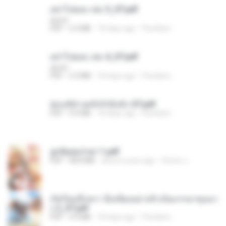
อย่าไปยอม เล่ม 5_ST.pdf
decht
PDF
2.4 MB
18 days ago
Pandarin
อย่าไปยอม เล่ม 4_ST.pdf
decht
PDF
2.4 MB
18 days ago
Pandarin
ฮ่องเต้ช่างคลั่งรักยิ่งนัก-ST.pdf
PDF
9.0 MB
18 days ago
Pandarin
ฮูหยิuสุดป่วuฯ 1.pdf
PDF
68.8 MB
about a year ago
ณิชพน แ.
เกิดใหม่อีกครา อี๋เหนียงอย่างข้าเป็นภรรยาขุนนา
ง 2_ST.pdf
PDF
4.9 MB
18 days ago
Pandarin