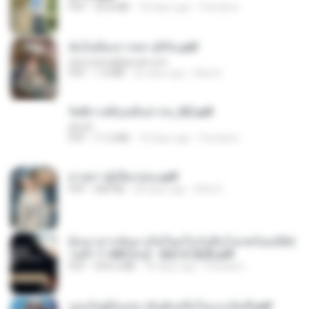
PDF
32.8 MB
18 days ago
Pandarin
ฉันไม่ต้องการพร สุจิรัน.pdf
tanmobza@gmail.com
PDF
1.4 MB
26 days ago
Mob K.
รัตติกาลพิรุณสิบสารท_RZ.pdf
decht
PDF
11.5 MB
18 days ago
Pandarin
ม่ายสาวผู้เปียกปอน.pdf
PDF
684 KB
28 days ago
Mob K.
ย้อนเวลากลับมาเกิดใหม่ในวันสิ้นโลกพร้อมมิติส่
วนตัว 1-443 [จบ] - 揍趴长颈鹿.pdf
PDF
499.6 MB
18 days ago
Pandarin
เธอเป็นผู้รับเหมาอันดับหนึ่งในแกแล็คซี่.pdf