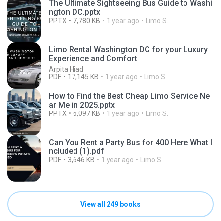
The Ultimate Sightseeing Bus Guide to Washi
ngton DC.pptx
PPTX
7,780 KB
1 year ago
Limo S.
Limo Rental Washington DC for your Luxury
Experience and Comfort
Arpita Hiad
PDF
17,145 KB
1 year ago
Limo S.
How to Find the Best Cheap Limo Service Ne
ar Me in 2025.pptx
PPTX
6,097 KB
1 year ago
Limo S.
Can You Rent a Party Bus for 400 Here What I
ncluded (1).pdf
PDF
3,646 KB
1 year ago
Limo S.
View all 249 books