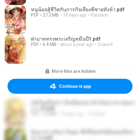
หนูน้อยสู้ชีวิตกับภารกิจเลี้ยงพี่ชายทั้งห้า.pdf
PDF
27.2 MB
18 days ago
Pandarin
ฝ่าบาททรงพระเจริญหมื่นปี1.pdf
PDF
6.4 MB
about a year ago
Orasa K.
More files are hidden
Continue in app
เกิดใหม่อีกครา อี๋เหนียงอย่างข้าเป็นภรรยาขุนนา
ง 1_ST.pdf
PDF
4.9 MB
18 days ago
Pandarin
ย้อนเวลากลับมาในยุค 70 ชีวิตครั้งนี้ฉันขอเลือกเ
อง จบ.pdf