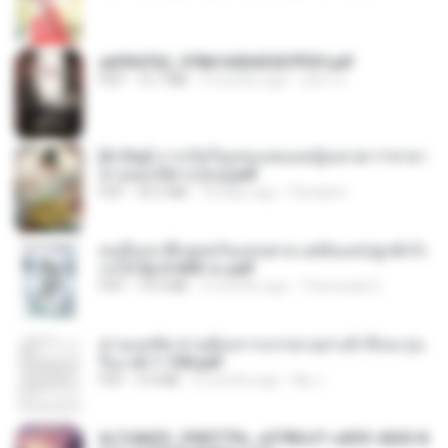
a6994762_9786160043507PDF.pdf
PDF
15.7 MB
3 months ago
อริยา ด.
[A Chu] การเกิดใหม่ของหมอหญิงเทวดา l ชายา
ท่านอ๋องปีศาจ [จบ].pdf
PDF
35.5 MB
18 days ago
Pandarin
คนอื่นเขาฝึกยุทธกันแทบตาย แต่ฉันแค่ปลูกผักก็เ
ก่งได้ Ep.0-600 จบ.pdf
PDF
19.0 MB
3 months ago
Theerasak G.
ท่านแม่ทัพ ท่านต้องการภรรยาอย่างข้าถึงจะรุ่งเ
รือง ch 1-100.pdf
PDF
4.4 MB
2 months ago
My J.
6c7c8d33_3f85779c_e3783cf1-e033-4265-8