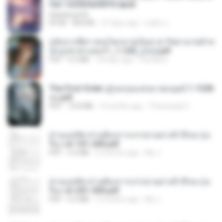
fe2-1e23b5a9dff0.epub
littlebbear96
EPUB
804 KB
27 days ago
ทอฝัน ม.
หลังจากพี่สาวคนโตกลายเป็นทาส รัชทายาทตำห
นักบูรพาตาแดงก่ำ_1-242_(จบ).pdf
PDF
9.3 MB
18 days ago
Pandarin
The First Order สู่รุ่งอรุณแห่งมวลมนุษย์ 1-1328
จบ.pdf
PDF
72.8 MB
3 months ago
Theerasak G.
ท่านแม่ทัพ ท่านต้องการภรรยาอย่างข้าถึงจะรุ่งเ
รือง ch 101-200.pdf
PDF
5.4 MB
2 months ago
My J.
ท่านแม่ทัพ ท่านต้องการภรรยาอย่างข้าถึงจะรุ่งเ
รือง ch 201-300.pdf
PDF
6.5 MB
2 months ago
My J.