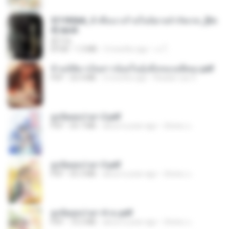
3f1f85b8_ข้าคือนางร้ายในนิยายจำกัดเรท_[En
d].epub
君子生
EPUB
1.3 MB
3 months ago
เจ โ.
ข้ามมิติมาเป็นสาวน้อยในอุ้งมือของอดีตลุง.pdf
PDF
25.4 MB
3 months ago
Reader Lily O.
ฮูหยิuสุดป่วuฯ 2.pdf
PDF
64.7 MB
about a year ago
ณิชพน แ.
ฮูหยิuสุดป่วuฯ 3.pdf
PDF
65.3 MB
about a year ago
ณิชพน แ.
ฮูหยิuสุดป่วuฯ 4 จบ.pdf
PDF
72.5 MB
about a year ago
ณิชพน แ.