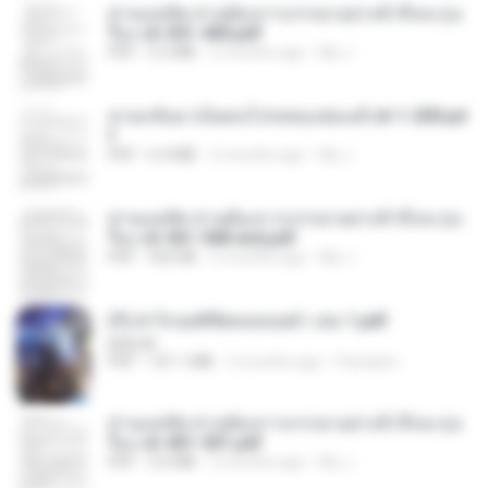
ท่านแม่ทัพ ท่านต้องการภรรยาอย่างข้าถึงจะรุ่งเ
รือง ch 301-400.pdf
PDF
5.2 MB
2 months ago
My J.
หวนกลับมาเป็นคนโปรดของฮ่องเต้ ch 1-200.pd
f
PDF
6.4 MB
2 months ago
My J.
ท่านแม่ทัพ ท่านต้องการภรรยาอย่างข้าถึงจะรุ่งเ
รือง ch 561-568 end.pdf
PDF
502 KB
2 months ago
My J.
(Y) ฝ่าวิกฤตพิชิตหอคอยดำ เล่ม 1.pdf
BAILIW
PDF
101.1 MB
2 months ago
Pandarin
ท่านแม่ทัพ ท่านต้องการภรรยาอย่างข้าถึงจะรุ่งเ
รือง ch 401-501.pdf
PDF
3.6 MB
2 months ago
My J.