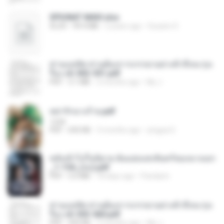
SPIUNAT MAVI.xlsx
XLSX
99.4 MB
2 years ago
Susann S.
ท่านแม่ทัพ ท่านต้องการภรรยาอย่างข้าถึงจะรุ่งเ
รือง ch 502-551.pdf
PDF
3.1 MB
2 months ago
My J.
หย่ารักนางร้าย.pdf
1234
PDF
692 KB
3 months ago
yingyai S.
หลังเข้าไปในนิยาย ฉันแย่งแสงจันทร์ของนางเอก
_1-154_(จบ).pdf
PDF
5.6 MB
18 days ago
Pandarin
ท่านแม่ทัพ ท่านต้องการภรรยาอย่างข้าถึงจะรุ่งเ
รือง ch 553-560.pdf
PDF
493 KB
2 months ago
My J.