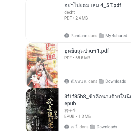
อย่าไปยอม เล่ม 4_ST.pdf
decht
PDF
2.4 MB
Pandarin
dans
My 4shared
ฮูหยิuสุดป่วuฯ 1.pdf
PDF
68.8 MB
ณิชพน แ.
dans
Downloads
3f1f85b8_ข้าคือนางร้ายในนิ
epub
君子生
EPUB
1.3 MB
เจ โ.
dans
Downloads