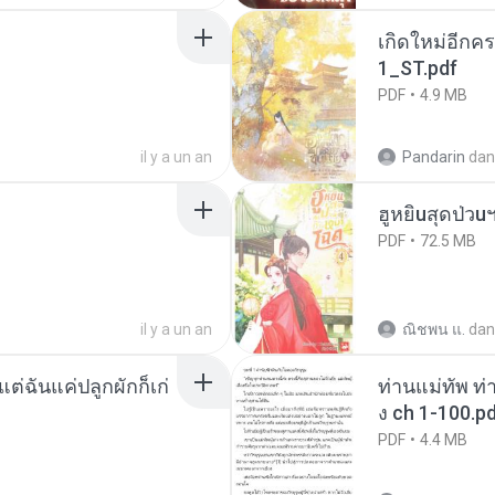
เกิดใหม่อีกคร
1_ST.pdf
PDF
4.9 MB
il y a un an
Pandarin
dan
ฮูหยิuสุดป่วu
PDF
72.5 MB
il y a un an
ณิชพน แ.
dan
่ฉันแค่ปลูกผักก็เก่
ท่านแม่ทัพ ท่
ง ch 1-100.p
PDF
4.4 MB