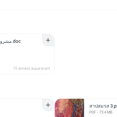
مشروح گفتگوی آخوند همراه با خلاصه.doc
15 années auparavant
สาปสมรส 3.p
PDF
73.4 MB