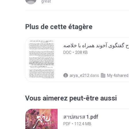
great
Plus de cette étagère
DOC
208 KB
arya_e212
dans
My 4shared
Vous aimerez peut-être aussi
สาปสมรส 1.pdf
PDF
112.4 MB