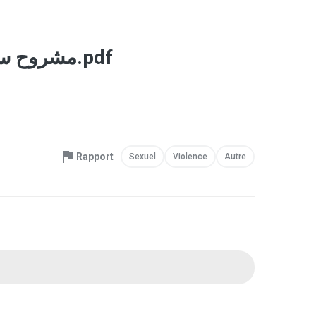
مشروح سخنان آخوند خراسانی پیرامون حکومت اسلامی درگفتگو با میرزای نائینی.pdf
Rapport
Sexuel
Violence
Autre