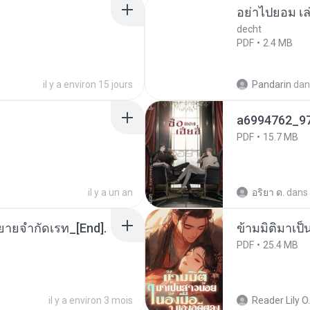
อย่าไปยอม เล
decht
PDF
2.4 MB
il y a environ 15 jours
Pandarin
dan
a6994762_9
PDF
15.7 MB
il y a un an
อริยา ด.
dans
ยายจำกัดเรท_[End].
ข้ามมิติมาเป็
PDF
25.4 MB
il y a environ 3 mois
Reader Lily O.