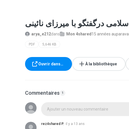
arya_e212
dans
Mon 4shared
15 années auparava
PDF
5,646 KB
Ouvrir dans…
À la bibliothèque
Commentaires
1
Ajouter un nouveau commentaire
rez4shared P.
il y a 13 ans