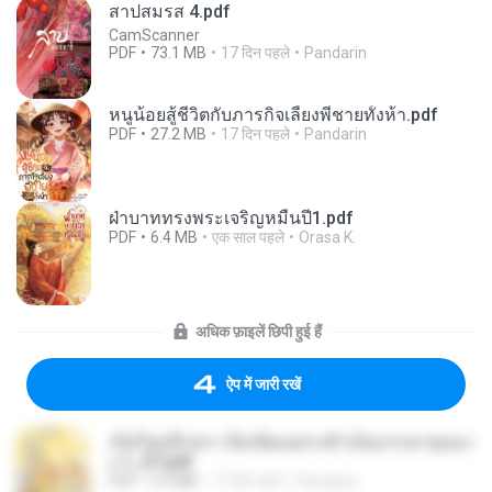
สาปสมรส 4.pdf
CamScanner
PDF
73.1 MB
17 दिन पहले
Pandarin
หนูน้อยสู้ชีวิตกับภารกิจเลี้ยงพี่ชายทั้งห้า.pdf
PDF
27.2 MB
17 दिन पहले
Pandarin
ฝ่าบาททรงพระเจริญหมื่นปี1.pdf
PDF
6.4 MB
एक साल पहले
Orasa K.
अधिक फ़ाइलें छिपी हुई हैं
ऐप में जारी रखें
เกิดใหม่อีกครา อี๋เหนียงอย่างข้าเป็นภรรยาขุนนา
ง 1_ST.pdf
PDF
4.9 MB
17 दिन पहले
Pandarin