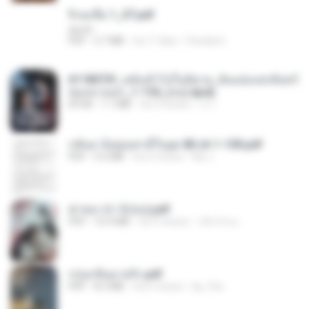
จิ่วฉงจื่อ 1_ST.pdf
decht
PDF
2.7 MB
há 17 dias
Pandarin
6118073f_หลังเข้าไปในนิยาย_ฉันแย่งแสงจันทร์
ของนางเอก_1-154_(จบ).epub
EPUB
1.1 MB
há 3 meses
เจ โ.
กลับมาง้อคุณสามีในยุค 80 ch 1-100.pdf
PDF
4.2 MB
há 2 meses
My J.
ฆ่าหมาป่า 5 (จบ).pdf
PDF
10.4 MB
há 5 meses
เลิฟ รักนะ
กรุ่นกลิ่นอายรัก.pdf
PDF
8.3 MB
há 6 meses
kp_fha