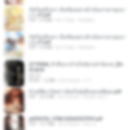
เกิดใหม่อีกครา อี๋เหนียงอย่างข้าเป็นภรรยาขุนนา
ง 1_ST.pdf
PDF
4.9 MB
há 17 dias
Pandarin
เกิดใหม่อีกครา อี๋เหนียงอย่างข้าเป็นภรรยาขุนนา
ง 2_ST.pdf
PDF
4.9 MB
há 17 dias
Pandarin
3f1f85b8_ข้าคือนางร้ายในนิยายจำกัดเรท_[En
d].epub
君子生
EPUB
1.3 MB
há 3 meses
เจ โ.
ข้ามมิติมาเป็นสาวน้อยในอุ้งมือของอดีตลุง.pdf
PDF
25.4 MB
há 3 meses
Reader Lily O.
a6994762_9786160043507PDF.pdf
PDF
15.7 MB
há 3 meses
อริยา ด.