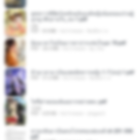
ยุทธการพิชิตวังหลังฉบับองค์หญิงน้อยจอมป่วนผู้
ถูกญาติๆอ่านใจ_จบ-1.pdf
Lilly
PDF
8.4 MB
há 3 meses
พิมพ์นิภา ส.
ย้อนเวลาไปเป็นมารดาปากแซ่บในยุค 70.pdf
PDF
26.5 MB
há 3 meses
kp_fha
ข้ามเวลามาเป็นแพทย์ทหารหญิง 1-7 (จบ)-1.pdf
PDF
51.6 MB
há 3 meses
พิมพ์นิภา ส.
ไท่จื่อ! หม่อมฉันอยากหย่าเพคะ.pdf
1234
PDF
633 KB
há 3 meses
yingyai S.
หวนกลับมาเป็นคนโปรดของฮ่องเต้ ch 201-300.
pdf