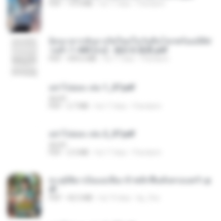
PDF
19.9 MB
há 17 dias
Pandarin
ย้อนเวลากลับมาเกิดใหม่ในวันสิ้นโลกพร้อมมิติส่
วนตัว 1-443 [จบ] - 揍趴长颈鹿.pdf
PDF
499.6 MB
há 17 dias
Pandarin
อย่าไปยอม เล่ม 1_ST.pdf
decht
PDF
2.7 MB
há 17 dias
Pandarin
อย่าไปยอม เล่ม 2_ST.pdf
decht
PDF
2.5 MB
há 17 dias
Pandarin
ทะลุมิติมาเป็นแม่เลี้ยง ข้าพลิกฟื้นทั้งครอบครัว.p
df
PDF
42.5 MB
há 19 dias
kp_fha