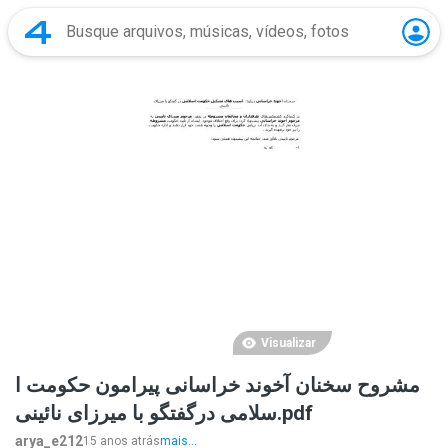
Visualizar
مشروح سخنان آخوند خراسانی پیرامون حکومت ا
سلامی درگفتگو با میرزای نائینی.pdf
arya_e212
15 anos atrás
mais...