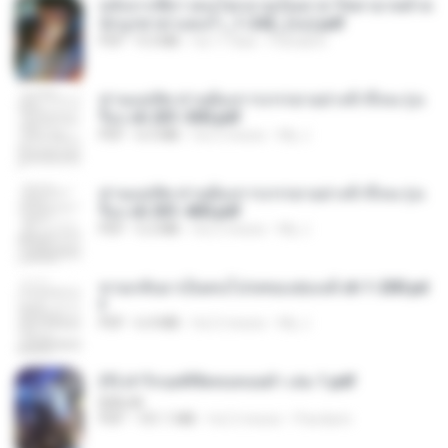
หลังจากพี่สาวคนโตกลายเป็นทาส รัชทายาทตำห
นักบูรพาตาแดงก่ำ_1-242_(จบ).pdf
PDF
9.3 MB
há 17 dias
Pandarin
ท่านแม่ทัพ ท่านต้องการภรรยาอย่างข้าถึงจะรุ่งเ
รือง ch 201-300.pdf
PDF
6.5 MB
há 2 meses
My J.
ท่านแม่ทัพ ท่านต้องการภรรยาอย่างข้าถึงจะรุ่งเ
รือง ch 301-400.pdf
PDF
5.2 MB
há 2 meses
My J.
หวนกลับมาเป็นคนโปรดของฮ่องเต้ ch 1-200.pd
f
PDF
6.4 MB
há 2 meses
My J.
(Y) ฝ่าวิกฤตพิชิตหอคอยดำ เล่ม 1.pdf
BAILIW
PDF
101.1 MB
há 2 meses
Pandarin