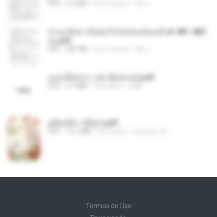
PDF
4.3 MB
há 2 meses
My J.
หวนกลับมาเป็นคนโปรดของฮ่องเต้ ch 481-485
จบ.pdf
PDF
387 KB
há 2 meses
My J.
แนบเนื้อเทวะ เล่ม 2(เล่มจบ).pdf
PDF
3.7 MB
há 8 anos
ANK
มู่ชิงหลิง✅(มีลูก).pdf
PDF
15.1 MB
há 4 anos
sarinya_29
Termos de Uso