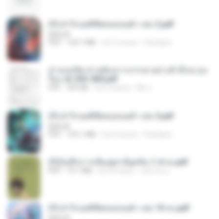
(Y) ฝ่าวิกฤตพิชิตหอคอยดำ เล่ม 2.pdf
BAILIW
PDF
109.7 MB
há 2 meses
Pandarin
ท่านแม่ทัพ ท่านต้องการภรรยาอย่างข้าถึงจะรุ่งเ
รือง ch 553-560.pdf
PDF
493 KB
há 2 meses
My J.
(Y) ฝ่าวิกฤตพิชิตหอคอยดำ เล่ม 3.pdf
BAILIW
PDF
103.1 MB
há 2 meses
Pandarin
(Y)บันทึกการเลี้ยงดูสามียุคหิน 1-4 จบ.pdf
PDF
19.7 MB
há 4 meses
เลิฟ รักนะ
(Y) ฝ่าวิกฤตพิชิตหอคอยดำ เล่ม 10 จบ.pdf
BAILIW