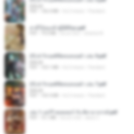
BAILIW
PDF
106.4 MB
há 2 meses
Pandarin
สามีใบ้ของข้าผู้นี้ดีที่สุด.pdf
PDF
79.0 MB
há um ano
whanta W.
(Y) ฝ่าวิกฤตพิชิตหอคอยดำ เล่ม 9.pdf
BAILIW
PDF
103.1 MB
há 2 meses
Pandarin
(Y) ฝ่าวิกฤตพิชิตหอคอยดำ เล่ม 7.pdf
BAILIW
PDF
105.4 MB
há 2 meses
Pandarin
เล่ม 1 แฮร์รี่ พอตเตอร์ กับ ศิลาอาถรรพ์.pdf
PDF
10.1 MB
há um mês
alexz Z.