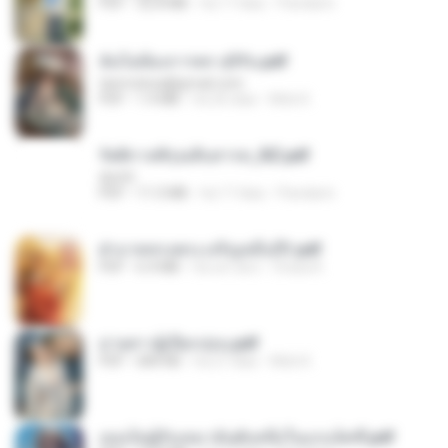
PDF
32.8 MB
há 17 dias
Pandarin
ฉันไม่ต้องการพร สุจิรัน.pdf
tanmobza@gmail.com
PDF
1.4 MB
há 26 dias
Mob K.
รัตติกาลพิรุณสิบสารท_RZ.pdf
decht
PDF
11.5 MB
há 17 dias
Pandarin
ฝ่าบาททรงพระเจริญหมื่นปี1.pdf
PDF
6.4 MB
há um ano
Orasa K.
ม่ายสาวผู้เปียกปอน.pdf
PDF
684 KB
há 27 dias
Mob K.
เธอเป็นผู้รับเหมาอันดับหนึ่งในแกแล็คซี่.pdf