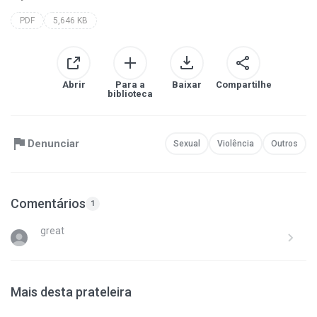
PDF
5,646 KB
Abrir
Para a
Baixar
Compartilhe
biblioteca
Denunciar
Sexual
Violência
Outros
Comentários
1
great
Mais desta prateleira