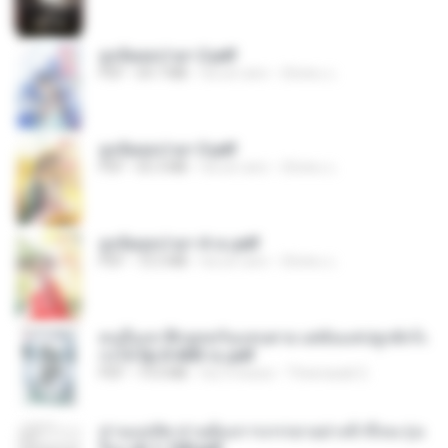
ฮูหยิuสุดป่วuฯ 2.pdf
PDF
64.7 MB
há um ano
ณิชพน แ.
ฮูหยิuสุดป่วuฯ 3.pdf
PDF
65.3 MB
há um ano
ณิชพน แ.
ฮูหยิuสุดป่วuฯ 4 จบ.pdf
PDF
72.5 MB
há um ano
ณิชพน แ.
คนอื่นเขาฝึกยุทธกันแทบตาย แต่ฉันแค่ปลูกผักก็เ
ก่งได้ Ep.0-600 จบ.pdf
PDF
19.0 MB
há 3 meses
Theerasak G.
ท่านแม่ทัพ ท่านต้องการภรรยาอย่างข้าถึงจะรุ่งเ