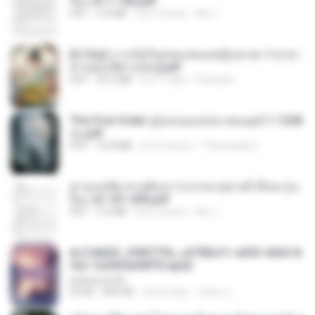
รือง ch 1-100.pdf
PDF
4.4 MB
há 2 meses
My J.
[A Chu] การเกิดใหม่ของหมอหญิงเทวดา l ชายา
ท่านอ๋องปีศาจ [จบ].pdf
PDF
35.5 MB
há 17 dias
Pandarin
The First Order สู่รุ่งอรุณแห่งมวลมนุษย์ 1-1328
จบ.pdf
PDF
72.8 MB
há 3 meses
Theerasak G.
ท่านแม่ทัพ ท่านต้องการภรรยาอย่างข้าถึงจะรุ่งเ
รือง ch 101-200.pdf
PDF
5.4 MB
há 2 meses
My J.
6c7c8d33_3f85779c_e3783cf1-e033-4265-8
fe2-1e23b5a9dff0.epub
littlebbear96
EPUB
804 KB
há 26 dias
ทอฝัน ม.