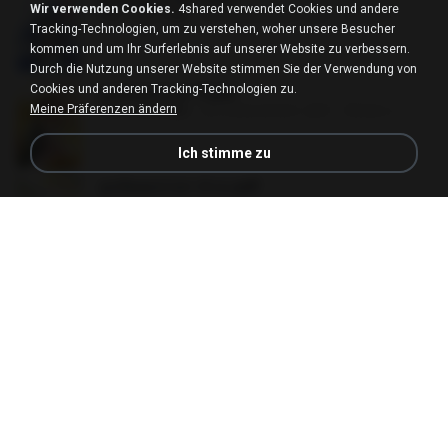
Wir verwenden Cookies.
4shared verwendet Cookies und andere
PDF
64.7 MB
vor etwa einem Jahr
ณิชพน แ.
Tracking-Technologien, um zu verstehen, woher unsere Besucher
kommen und um Ihr Surferlebnis auf unserer Website zu verbessern.
Durch die Nutzung unserer Website stimmen Sie der Verwendung von
Cookies und anderen Tracking-Technologien zu.
ฮูหยิuสุดป่วuฯ 3.pdf
Meine Präferenzen ändern
PDF
65.3 MB
vor etwa einem Jahr
ณิชพน แ.
Ich stimme zu
ฮูหยิuสุดป่วuฯ 4 จบ.pdf
PDF
72.5 MB
vor etwa einem Jahr
ณิชพน แ.
คนอื่นเขาฝึกยุทธกันแทบตาย แต่ฉันแค่ปลูกผักก็เ
ก่งได้ Ep.0-600 จบ.pdf
PDF
19.0 MB
vor 3 Monaten
Theerasak G.
ท่านแม่ทัพ ท่านต้องการภรรยาอย่างข้าถึงจะรุ่งเ
รือง ch 1-100.pdf
PDF
4.4 MB
vor 2 Monaten
My J.