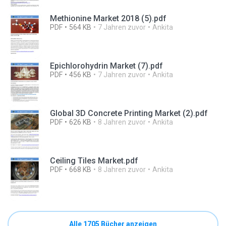
Methionine Market 2018 (5).pdf
PDF
564 KB
7 Jahren zuvor
Ankita
Epichlorohydrin Market (7).pdf
PDF
456 KB
7 Jahren zuvor
Ankita
Global 3D Concrete Printing Market (2).pdf
PDF
626 KB
8 Jahren zuvor
Ankita
Ceiling Tiles Market.pdf
PDF
668 KB
8 Jahren zuvor
Ankita
Alle 1705 Bücher anzeigen