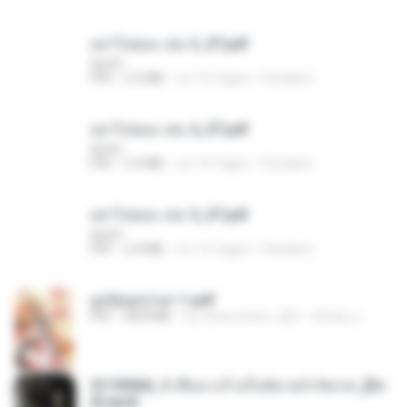
อย่าไปยอม เล่ม 3_ST.pdf
decht
PDF
2.5 MB
vor 16 Tagen
Pandarin
อย่าไปยอม เล่ม 4_ST.pdf
decht
PDF
2.4 MB
vor 16 Tagen
Pandarin
อย่าไปยอม เล่ม 5_ST.pdf
decht
PDF
2.4 MB
vor 16 Tagen
Pandarin
ฮูหยิuสุดป่วuฯ 1.pdf
PDF
68.8 MB
vor etwa einem Jahr
ณิชพน แ.
3f1f85b8_ข้าคือนางร้ายในนิยายจำกัดเรท_[En
d].epub