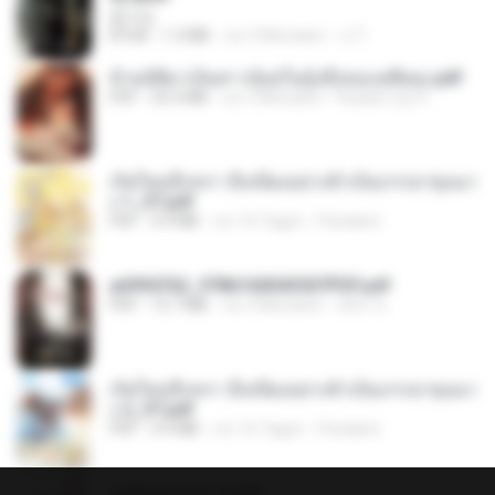
君子生
EPUB
1.3 MB
vor 3 Monaten
เจ โ.
ข้ามมิติมาเป็นสาวน้อยในอุ้งมือของอดีตลุง.pdf
PDF
25.4 MB
vor 3 Monaten
Reader Lily O.
เกิดใหม่อีกครา อี๋เหนียงอย่างข้าเป็นภรรยาขุนนา
ง 1_ST.pdf
PDF
4.9 MB
vor 16 Tagen
Pandarin
a6994762_9786160043507PDF.pdf
PDF
15.7 MB
vor 3 Monaten
อริยา ด.
เกิดใหม่อีกครา อี๋เหนียงอย่างข้าเป็นภรรยาขุนนา
ง 2_ST.pdf
PDF
4.9 MB
vor 16 Tagen
Pandarin
ฮูหยิuสุดป่วuฯ 2.pdf