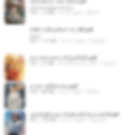
ฉันไม่ต้องการพร สุจิรัน.pdf
tanmobza@gmail.com
PDF
1.4 MB
vor 25 Tagen
Mob K.
รัตติกาลพิรุณสิบสารท_RZ.pdf
decht
PDF
11.5 MB
vor 16 Tagen
Pandarin
ฝ่าบาททรงพระเจริญหมื่นปี1.pdf
PDF
6.4 MB
vor etwa einem Jahr
Orasa K.
ม่ายสาวผู้เปียกปอน.pdf
PDF
684 KB
vor 26 Tagen
Mob K.
เธอเป็นผู้รับเหมาอันดับหนึ่งในแกแล็คซี่.pdf
PDF
19.9 MB
vor 16 Tagen
Pandarin