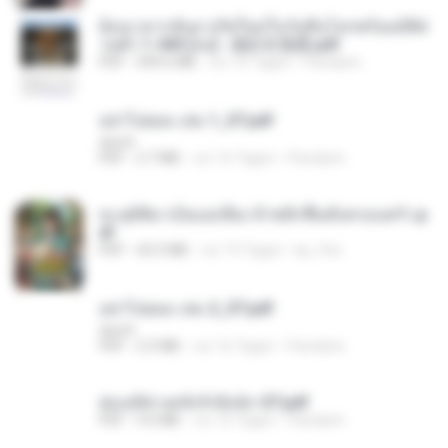
ย้อนเวลากลับมาเกิดใหม่ในวันสิ้นโลกพร้อมมิติส่
วนตัว 1-443 [จบ] - 揍趴长颈鹿.pdf
PDF
499.6 MB
vor 16 Tagen
Pandarin
อย่าไปยอม เล่ม 1_ST.pdf
decht
PDF
2.7 MB
vor 16 Tagen
Pandarin
ทะลุมิติมาเป็นแม่เลี้ยง ข้าพลิกฟื้นทั้งครอบครัว.p
df
PDF
42.5 MB
vor 19 Tagen
kp_fha
อย่าไปยอม เล่ม 2_ST.pdf
decht
PDF
2.5 MB
vor 16 Tagen
Pandarin
ฮ่องเต้ช่างคลั่งรักยิ่งนัก-ST.pdf
PDF
9.0 MB
vor 16 Tagen
Pandarin