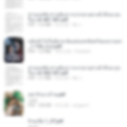
ท่านแม่ทัพ ท่านต้องการภรรยาอย่างข้าถึงจะรุ่งเ
รือง ch 401-501.pdf
PDF
3.6 MB
2月之前
My J.
หลังเข้าไปในนิยาย ฉันแย่งแสงจันทร์ของนางเอก
_1-154_(จบ).pdf
PDF
5.6 MB
18天之前
Pandarin
ท่านแม่ทัพ ท่านต้องการภรรยาอย่างข้าถึงจะรุ่งเ
รือง ch 502-551.pdf
PDF
3.1 MB
2月之前
My J.
หย่ารักนางร้าย.pdf
1234
PDF
692 KB
3月之前
yingyai S.
จิ่วฉงจื่อ 1_ST.pdf