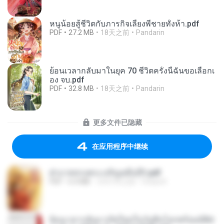
หนูน้อยสู้ชีวิตกับภารกิจเลี้ยงพี่ชายทั้งห้า.pdf
PDF
27.2 MB
18天之前
Pandarin
ย้อนเวลากลับมาในยุค 70 ชีวิตครั้งนี้ฉันขอเลือกเ
อง จบ.pdf
PDF
32.8 MB
18天之前
Pandarin
更多文件已隐藏
在应用程序中继续
ฝ่าบาททรงพระเจริญหมื่นปี1.pdf
PDF
6.4 MB
大约1年之前
Orasa K.
ย้อนเวลากลับมาเกิดใหม่ในวันสิ้นโลกพร้อมมิติส่