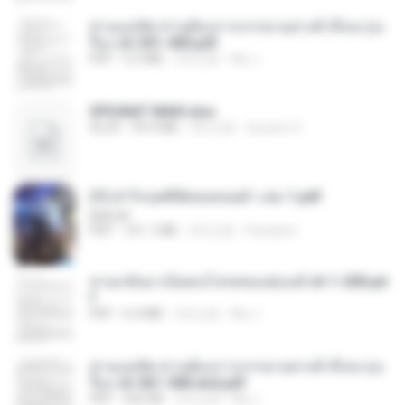
ท่านแม่ทัพ ท่านต้องการภรรยาอย่างข้าถึงจะรุ่งเ
รือง ch 301-400.pdf
PDF
5.2 MB
2月之前
My J.
SPIUNAT MAVI.xlsx
XLSX
99.4 MB
2年之前
Susann S.
(Y) ฝ่าวิกฤตพิชิตหอคอยดำ เล่ม 1.pdf
BAILIW
PDF
101.1 MB
3月之前
Pandarin
หวนกลับมาเป็นคนโปรดของฮ่องเต้ ch 1-200.pd
f
PDF
6.4 MB
2月之前
My J.
ท่านแม่ทัพ ท่านต้องการภรรยาอย่างข้าถึงจะรุ่งเ
รือง ch 561-568 end.pdf
PDF
502 KB
2月之前
My J.