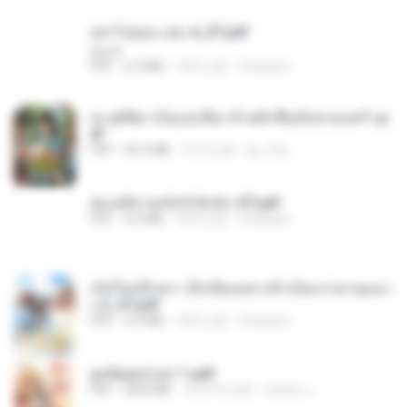
อย่าไปยอม เล่ม 4_ST.pdf
decht
PDF
2.4 MB
18天之前
Pandarin
ทะลุมิติมาเป็นแม่เลี้ยง ข้าพลิกฟื้นทั้งครอบครัว.p
df
PDF
42.5 MB
21天之前
kp_fha
ฮ่องเต้ช่างคลั่งรักยิ่งนัก-ST.pdf
PDF
9.0 MB
18天之前
Pandarin
เกิดใหม่อีกครา อี๋เหนียงอย่างข้าเป็นภรรยาขุนนา
ง 2_ST.pdf
PDF
4.9 MB
18天之前
Pandarin
ฮูหยิuสุดป่วuฯ 1.pdf
PDF
68.8 MB
大约1年之前
ณิชพน แ.