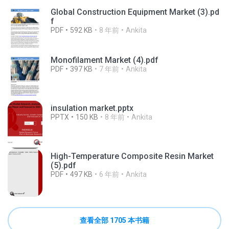
Global Construction Equipment Market (3).pd
f
PDF
592 KB
8 年前
Ankita
Monofilament Market (4).pdf
PDF
397 KB
7 年前
Ankita
insulation market.pptx
PPTX
150 KB
8 年前
Ankita
High-Temperature Composite Resin Market
(5).pdf
PDF
497 KB
6 年前
Ankita
查看全部 1705 本书籍