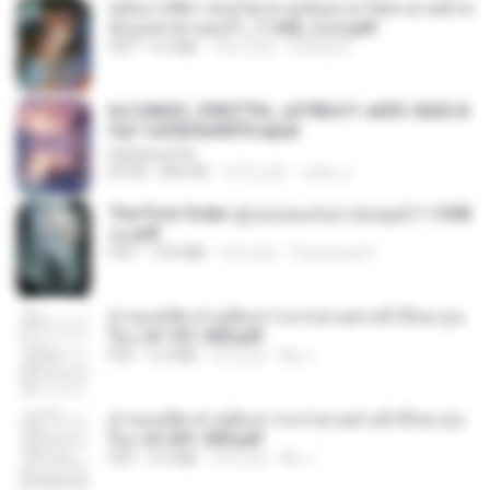
หลังจากพี่สาวคนโตกลายเป็นทาส รัชทายาทตำห
นักบูรพาตาแดงก่ำ_1-242_(จบ).pdf
PDF
9.3 MB
18天之前
Pandarin
6c7c8d33_3f85779c_e3783cf1-e033-4265-8
fe2-1e23b5a9dff0.epub
littlebbear96
EPUB
804 KB
27天之前
ทอฝัน ม.
The First Order สู่รุ่งอรุณแห่งมวลมนุษย์ 1-1328
จบ.pdf
PDF
72.8 MB
3月之前
Theerasak G.
ท่านแม่ทัพ ท่านต้องการภรรยาอย่างข้าถึงจะรุ่งเ
รือง ch 101-200.pdf
PDF
5.4 MB
2月之前
My J.
ท่านแม่ทัพ ท่านต้องการภรรยาอย่างข้าถึงจะรุ่งเ
รือง ch 201-300.pdf
PDF
6.5 MB
2月之前
My J.