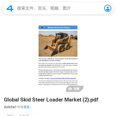
預覽
Global Skid Steer Loader Market (2).pdf
Ankita
8 年前
更多...