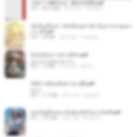
วนตัว 1-443 [จบ] - 揍趴长颈鹿.pdf
PDF
499.6 MB
18天之前
Pandarin
เกิดใหม่อีกครา อี๋เหนียงอย่างข้าเป็นภรรยาขุนนา
ง 1_ST.pdf
PDF
4.9 MB
18天之前
Pandarin
ฉันไม่ต้องการพร สุจิรัน.pdf
tanmobza@gmail.com
PDF
1.4 MB
27天之前
Mob K.
รัตติกาลพิรุณสิบสารท_RZ.pdf
decht
PDF
11.5 MB
18天之前
Pandarin
เธอเป็นผู้รับเหมาอันดับหนึ่งในแกแล็คซี่.pdf
PDF
19.9 MB
18天之前
Pandarin