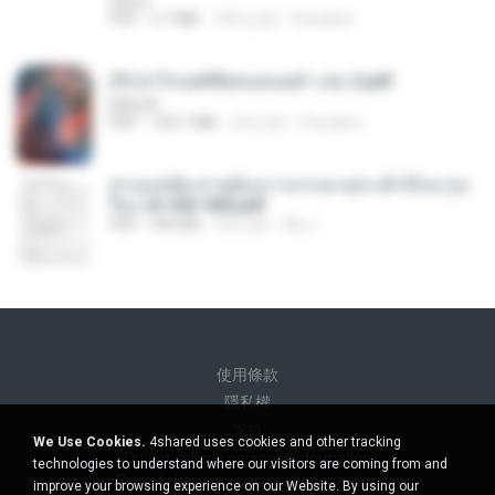
decht
PDF
2.7 MB
18天之前
Pandarin
(Y) ฝ่าวิกฤตพิชิตหอคอยดำ เล่ม 2.pdf
BAILIW
PDF
109.7 MB
3月之前
Pandarin
ท่านแม่ทัพ ท่านต้องการภรรยาอย่างข้าถึงจะรุ่งเ
รือง ch 553-560.pdf
PDF
493 KB
2月之前
My J.
使用條款
隱私權
支持
We Use Cookies.
4shared uses cookies and other tracking
Do not sell my personal information
technologies to understand where our visitors are coming from and
Do not share my personal information
improve your browsing experience on our Website. By using our