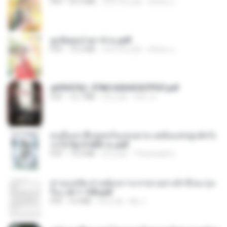
PDF
65.3 MB
大约1年之前
ณิชพน แ.
ฮูหยิuสุดป่วuฯ 4 จบ.pdf
PDF
72.5 MB
大约1年之前
ณิชพน แ.
a6994762_9786160043507PDF.pdf
PDF
15.7 MB
3月之前
อริยา ด.
คนอื่นเขาฝึกยุทธกันแทบตาย แต่ฉันแค่ปลูกผักก็เ
ก่งได้ Ep.0-600 จบ.pdf
PDF
19.0 MB
3月之前
Theerasak G.
ท่านแม่ทัพ ท่านต้องการภรรยาอย่างข้าถึงจะรุ่งเ
รือง ch 1-100.pdf
PDF
4.4 MB
2月之前
My J.