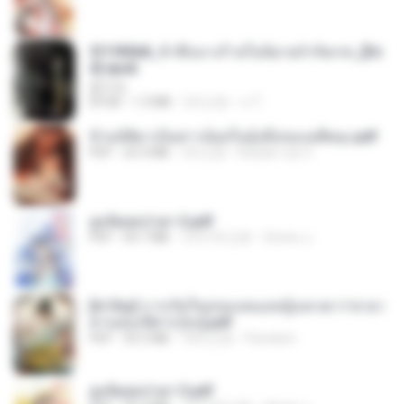
3f1f85b8_ข้าคือนางร้ายในนิยายจำกัดเรท_[En
d].epub
君子生
EPUB
1.3 MB
3月之前
เจ โ.
ข้ามมิติมาเป็นสาวน้อยในอุ้งมือของอดีตลุง.pdf
PDF
25.4 MB
3月之前
Reader Lily O.
ฮูหยิuสุดป่วuฯ 2.pdf
PDF
64.7 MB
大约1年之前
ณิชพน แ.
[A Chu] การเกิดใหม่ของหมอหญิงเทวดา l ชายา
ท่านอ๋องปีศาจ [จบ].pdf
PDF
35.5 MB
18天之前
Pandarin
ฮูหยิuสุดป่วuฯ 3.pdf