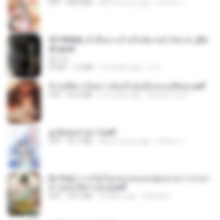
PDF
68.8 MB
about a year ago
ณิชพน แ.
3f1f85b8_ข้าคือนางร้ายในนิยายจำกัดเรท_[En
d].epub
君子生
EPUB
1.3 MB
3 months ago
เจ โ.
ข้ามมิติมาเป็นสาวน้อยในอุ้งมือของอดีตลุง.pdf
PDF
25.4 MB
3 months ago
Reader Lily O.
ฮูหยิuสุดป่วuฯ 2.pdf
PDF
64.7 MB
about a year ago
ณิชพน แ.
[A Chu] การเกิดใหม่ของหมอหญิงเทวดา l ชายา
ท่านอ๋องปีศาจ [จบ].pdf
PDF
35.5 MB
18 days ago
Pandarin