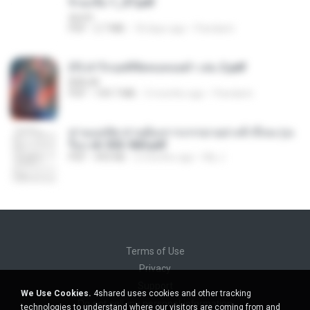
จิ่วฉงจื่อ 1_ST.pdf
decht
PDF
2.7 MB
18 days ago
Pandarin
(Y) ฝ่าวิกฤตพิชิตหอคอยดำ เล่ม 2.pdf
BAILIW
PDF
109.7 MB
3 months ago
Pandarin
ท่านแม่ทัพ ท่านต้องการภรรยาอย่างข้าถึงจะรุ่งเ
รือง ch 553-560.pdf
PDF
493 KB
2 months ago
My J.
Terms of Use
Privacy
Support
We Use Cookies.
4shared uses cookies and other tracking
Do not sell my personal information
technologies to understand where our visitors are coming from and