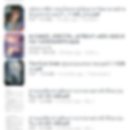
หลังจากพี่สาวคนโตกลายเป็นทาส รัชทายาทตำห
นักบูรพาตาแดงก่ำ_1-242_(จบ).pdf
PDF
9.3 MB
18 days ago
Pandarin
6c7c8d33_3f85779c_e3783cf1-e033-4265-8
fe2-1e23b5a9dff0.epub
littlebbear96
EPUB
804 KB
28 days ago
ทอฝัน ม.
The First Order สู่รุ่งอรุณแห่งมวลมนุษย์ 1-1328
จบ.pdf
PDF
72.8 MB
3 months ago
Theerasak G.
ท่านแม่ทัพ ท่านต้องการภรรยาอย่างข้าถึงจะรุ่งเ
รือง ch 101-200.pdf
PDF
5.4 MB
2 months ago
My J.
ท่านแม่ทัพ ท่านต้องการภรรยาอย่างข้าถึงจะรุ่งเ
รือง ch 201-300.pdf
PDF
6.5 MB
2 months ago
My J.