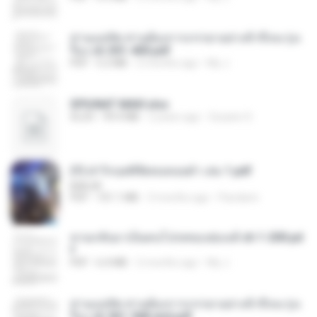
ท่านแม่ทัพ ท่านต้องการภรรยาอย่างข้าถึงจะรุ่งเ
รือง ch 301-400.pdf
PDF
5.2 MB
2 months ago
My J.
SPIUNAT MAVI.xlsx
XLSX
99.4 MB
2 years ago
Susann S.
(Y) ฝ่าวิกฤตพิชิตหอคอยดำ เล่ม 1.pdf
BAILIW
PDF
101.1 MB
3 months ago
Pandarin
หวนกลับมาเป็นคนโปรดของฮ่องเต้ ch 1-200.pd
f
PDF
6.4 MB
2 months ago
My J.
ท่านแม่ทัพ ท่านต้องการภรรยาอย่างข้าถึงจะรุ่งเ
รือง ch 561-568 end.pdf