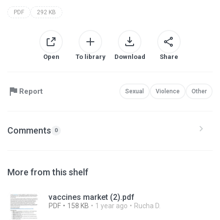
PDF
292 KB
Open
To library
Download
Share
Report
Sexual
Violence
Other
Comments
0
More from this shelf
vaccines market (2).pdf
PDF
158 KB
1 year ago
Rucha D.