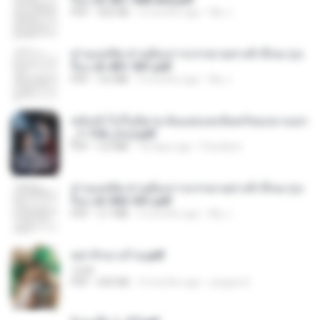
PDF
502 KB
2 months ago
My J.
ท่านแม่ทัพ ท่านต้องการภรรยาอย่างข้าถึงจะรุ่งเ
รือง ch 401-501.pdf
PDF
3.6 MB
2 months ago
My J.
หลังเข้าไปในนิยาย ฉันแย่งแสงจันทร์ของนางเอก
_1-154_(จบ).pdf
PDF
5.6 MB
18 days ago
Pandarin
ท่านแม่ทัพ ท่านต้องการภรรยาอย่างข้าถึงจะรุ่งเ
รือง ch 502-551.pdf
PDF
3.1 MB
2 months ago
My J.
หย่ารักนางร้าย.pdf
1234
PDF
692 KB
3 months ago
yingyai S.