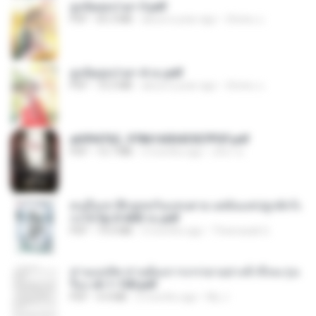
ฮูหยิuสุดป่วuฯ 3.pdf
PDF
65.3 MB
about a year ago
ณิชพน แ.
ฮูหยิuสุดป่วuฯ 4 จบ.pdf
PDF
72.5 MB
about a year ago
ณิชพน แ.
a6994762_9786160043507PDF.pdf
PDF
15.7 MB
3 months ago
อริยา ด.
คนอื่นเขาฝึกยุทธกันแทบตาย แต่ฉันแค่ปลูกผักก็เ
ก่งได้ Ep.0-600 จบ.pdf
PDF
19.0 MB
3 months ago
Theerasak G.
ท่านแม่ทัพ ท่านต้องการภรรยาอย่างข้าถึงจะรุ่งเ
รือง ch 1-100.pdf
PDF
4.4 MB
2 months ago
My J.