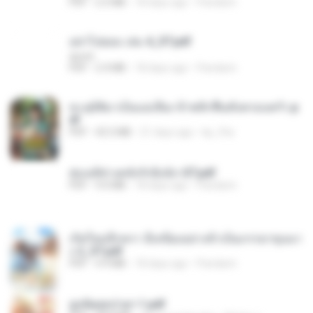
PDF
2.5 MB
18 days ago
Pandarin
อย่าไปยอม เล่ม 4_ST.pdf
decht
PDF
2.4 MB
18 days ago
Pandarin
ทะลุมิติมาเป็นแม่เลี้ยง ข้าพลิกฟื้นทั้งครอบครัว.p
df
PDF
42.5 MB
21 days ago
kp_fha
ฮ่องเต้ช่างคลั่งรักยิ่งนัก-ST.pdf
PDF
9.0 MB
18 days ago
Pandarin
เกิดใหม่อีกครา อี๋เหนียงอย่างข้าเป็นภรรยาขุนนา
ง 2_ST.pdf
PDF
4.9 MB
18 days ago
Pandarin
ฮูหยิuสุดป่วuฯ 1.pdf