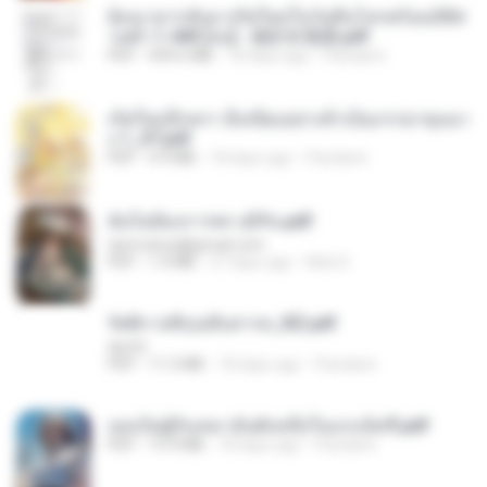
ย้อนเวลากลับมาเกิดใหม่ในวันสิ้นโลกพร้อมมิติส่
วนตัว 1-443 [จบ] - 揍趴长颈鹿.pdf
PDF
499.6 MB
18 days ago
Pandarin
เกิดใหม่อีกครา อี๋เหนียงอย่างข้าเป็นภรรยาขุนนา
ง 1_ST.pdf
PDF
4.9 MB
18 days ago
Pandarin
ฉันไม่ต้องการพร สุจิรัน.pdf
tanmobza@gmail.com
PDF
1.4 MB
27 days ago
Mob K.
รัตติกาลพิรุณสิบสารท_RZ.pdf
decht
PDF
11.5 MB
18 days ago
Pandarin
เธอเป็นผู้รับเหมาอันดับหนึ่งในแกแล็คซี่.pdf
PDF
19.9 MB
18 days ago
Pandarin