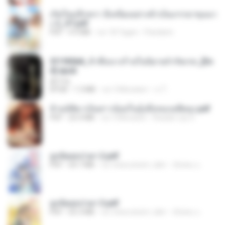
เกิดใหม่อีกครา อี๋เหนียงอย่างข้าเป็นภรรยาขุนนา
ง 2_ST.pdf
PDF
4.9 MB
vor 18 Tagen
Pandarin
3f1f85b8_ข้าคือนางร้ายในนิยายจำกัดเรท_[En
d].epub
君子生
EPUB
1.3 MB
vor 3 Monaten
เจ โ.
ข้ามมิติมาเป็นสาวน้อยในอุ้งมือของอดีตลุง.pdf
PDF
25.4 MB
vor 3 Monaten
Reader Lily O.
ฮูหยิuสุดป่วuฯ 2.pdf
PDF
64.7 MB
vor etwa einem Jahr
ณิชพน แ.
ฮูหยิuสุดป่วuฯ 3.pdf
PDF
65.3 MB
vor etwa einem Jahr
ณิชพน แ.