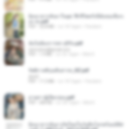
ย้อนเวลากลับมาในยุค 70 ชีวิตครั้งนี้ฉันขอเลือกเ
อง จบ.pdf
PDF
32.8 MB
vor 18 Tagen
Pandarin
ฉันไม่ต้องการพร สุจิรัน.pdf
tanmobza@gmail.com
PDF
1.4 MB
vor 26 Tagen
Mob K.
รัตติกาลพิรุณสิบสารท_RZ.pdf
decht
PDF
11.5 MB
vor 18 Tagen
Pandarin
ม่ายสาวผู้เปียกปอน.pdf
PDF
684 KB
vor 28 Tagen
Mob K.
ย้อนเวลากลับมาเกิดใหม่ในวันสิ้นโลกพร้อมมิติส่