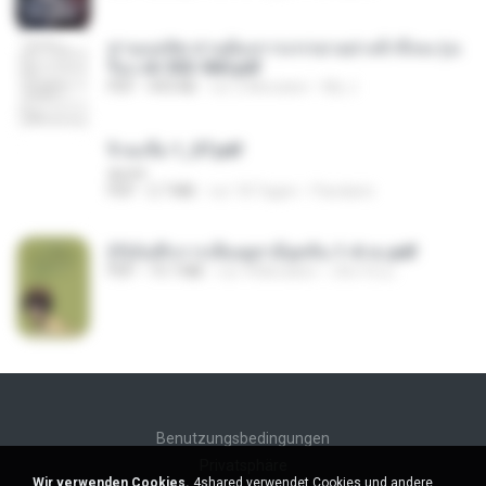
ท่านแม่ทัพ ท่านต้องการภรรยาอย่างข้าถึงจะรุ่งเ
รือง ch 553-560.pdf
PDF
493 KB
vor 2 Monaten
My J.
จิ่วฉงจื่อ 1_ST.pdf
decht
PDF
2.7 MB
vor 18 Tagen
Pandarin
(Y)บันทึกการเลี้ยงดูสามียุคหิน 1-4 จบ.pdf
PDF
19.7 MB
vor 4 Monaten
เลิฟ รักนะ
Benutzungsbedingungen
Privatsphäre
Wir verwenden Cookies.
4shared verwendet Cookies und andere