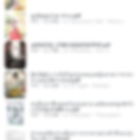
ฮูหยิuสุดป่วuฯ 4 จบ.pdf
PDF
72.5 MB
vor etwa einem Jahr
ณิชพน แ.
a6994762_9786160043507PDF.pdf
PDF
15.7 MB
vor 3 Monaten
อริยา ด.
[A Chu] การเกิดใหม่ของหมอหญิงเทวดา l ชายา
ท่านอ๋องปีศาจ [จบ].pdf
PDF
35.5 MB
vor 18 Tagen
Pandarin
คนอื่นเขาฝึกยุทธกันแทบตาย แต่ฉันแค่ปลูกผักก็เ
ก่งได้ Ep.0-600 จบ.pdf
PDF
19.0 MB
vor 3 Monaten
Theerasak G.
ท่านแม่ทัพ ท่านต้องการภรรยาอย่างข้าถึงจะรุ่งเ
รือง ch 1-100.pdf