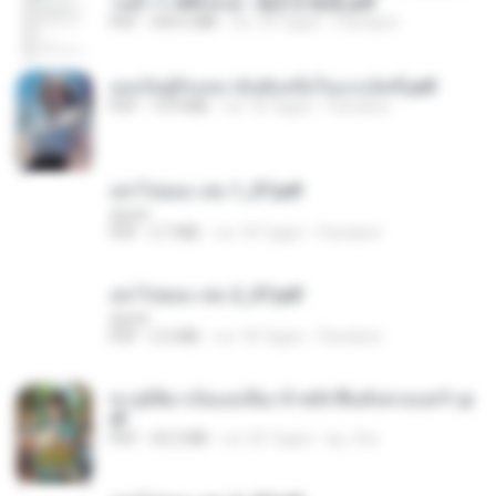
วนตัว 1-443 [จบ] - 揍趴长颈鹿.pdf
PDF
499.6 MB
vor 18 Tagen
Pandarin
เธอเป็นผู้รับเหมาอันดับหนึ่งในแกแล็คซี่.pdf
PDF
19.9 MB
vor 18 Tagen
Pandarin
อย่าไปยอม เล่ม 1_ST.pdf
decht
PDF
2.7 MB
vor 18 Tagen
Pandarin
อย่าไปยอม เล่ม 2_ST.pdf
decht
PDF
2.5 MB
vor 18 Tagen
Pandarin
ทะลุมิติมาเป็นแม่เลี้ยง ข้าพลิกฟื้นทั้งครอบครัว.p
df
PDF
42.5 MB
vor 20 Tagen
kp_fha