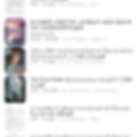
PDF
4.4 MB
vor 2 Monaten
My J.
6c7c8d33_3f85779c_e3783cf1-e033-4265-8
fe2-1e23b5a9dff0.epub
littlebbear96
EPUB
804 KB
vor 27 Tagen
ทอฝัน ม.
หลังจากพี่สาวคนโตกลายเป็นทาส รัชทายาทตำห
นักบูรพาตาแดงก่ำ_1-242_(จบ).pdf
PDF
9.3 MB
vor 18 Tagen
Pandarin
The First Order สู่รุ่งอรุณแห่งมวลมนุษย์ 1-1328
จบ.pdf
PDF
72.8 MB
vor 3 Monaten
Theerasak G.
ท่านแม่ทัพ ท่านต้องการภรรยาอย่างข้าถึงจะรุ่งเ
รือง ch 101-200.pdf
PDF
5.4 MB
vor 2 Monaten
My J.