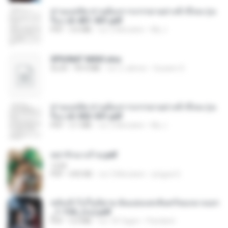
ท่านแม่ทัพ ท่านต้องการภรรยาอย่างข้าถึงจะรุ่งเ
รือง ch 401-501.pdf
PDF
3.6 MB
vor 2 Monaten
My J.
SPIUNAT MAVI.xlsx
XLSX
99.4 MB
vor 2 Jahren
Susann S.
ท่านแม่ทัพ ท่านต้องการภรรยาอย่างข้าถึงจะรุ่งเ
รือง ch 502-551.pdf
PDF
3.1 MB
vor 2 Monaten
My J.
หย่ารักนางร้าย.pdf
1234
PDF
692 KB
vor 3 Monaten
yingyai S.
หลังเข้าไปในนิยาย ฉันแย่งแสงจันทร์ของนางเอก
_1-154_(จบ).pdf
PDF
5.6 MB
vor 18 Tagen
Pandarin