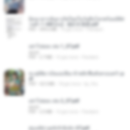
ย้อนเวลากลับมาเกิดใหม่ในวันสิ้นโลกพร้อมมิติส่
วนตัว 1-443 [จบ] - 揍趴长颈鹿.pdf
PDF
499.6 MB
16 gün önce
Pandarin
อย่าไปยอม เล่ม 1_ST.pdf
decht
PDF
2.7 MB
16 gün önce
Pandarin
ทะลุมิติมาเป็นแม่เลี้ยง ข้าพลิกฟื้นทั้งครอบครัว.p
df
PDF
42.5 MB
18 gün önce
kp_fha
อย่าไปยอม เล่ม 2_ST.pdf
decht
PDF
2.5 MB
16 gün önce
Pandarin
ฮ่องเต้ช่างคลั่งรักยิ่งนัก-ST.pdf