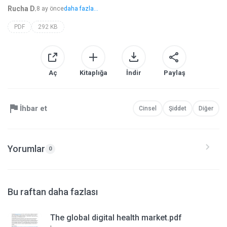
Rucha D.
8 ay önce
daha fazla...
PDF
292 KB
Aç
Kitaplığa
İndir
Paylaş
İhbar et
Cinsel
Şiddet
Diğer
Yorumlar
0
Bu raftan daha fazlası
The global digital health market.pdf