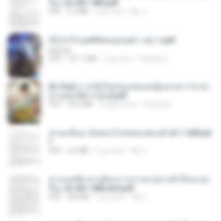
รือง ch 301-400.pdf
PDF
5.2 MB
2 ay önce
My J.
(Y) ฝ่าวิกฤตพิชิตหอคอยดำ เล่ม 1.pdf
BAILIW
PDF
101.1 MB
2 ay önce
Pandarin
[A Chu] การเกิดใหม่ของหมอหญิงเทวดา l ชายา
ท่านอ๋องปีศาจ [จบ].pdf
PDF
35.5 MB
16 gün önce
Pandarin
หวนกลับมาเป็นคนโปรดของฮ่องเต้ ch 1-200.pd
f
PDF
6.4 MB
2 ay önce
My J.
ท่านแม่ทัพ ท่านต้องการภรรยาอย่างข้าถึงจะรุ่งเ
รือง ch 561-568 end.pdf
PDF
502 KB
2 ay önce
My J.