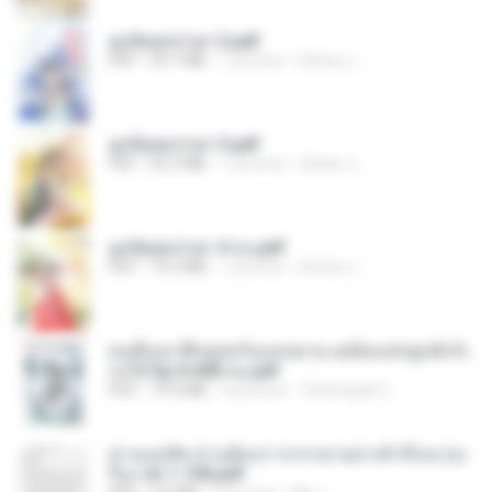
ฮูหยิuสุดป่วuฯ 2.pdf
PDF
64.7 MB
1 yıl önce
ณิชพน แ.
ฮูหยิuสุดป่วuฯ 3.pdf
PDF
65.3 MB
1 yıl önce
ณิชพน แ.
ฮูหยิuสุดป่วuฯ 4 จบ.pdf
PDF
72.5 MB
1 yıl önce
ณิชพน แ.
คนอื่นเขาฝึกยุทธกันแทบตาย แต่ฉันแค่ปลูกผักก็เ
ก่งได้ Ep.0-600 จบ.pdf
PDF
19.0 MB
3 ay önce
Theerasak G.
ท่านแม่ทัพ ท่านต้องการภรรยาอย่างข้าถึงจะรุ่งเ
รือง ch 1-100.pdf