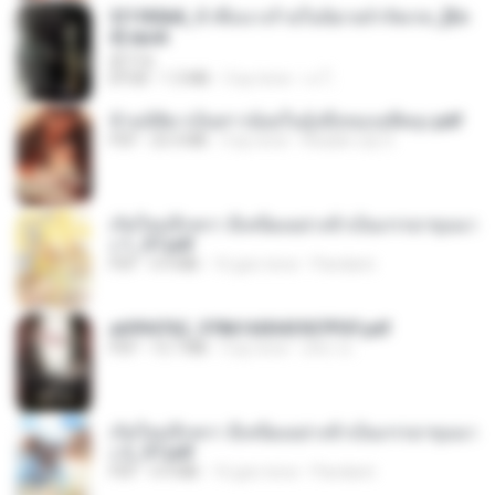
3f1f85b8_ข้าคือนางร้ายในนิยายจำกัดเรท_[En
d].epub
君子生
EPUB
1.3 MB
3 ay önce
เจ โ.
ข้ามมิติมาเป็นสาวน้อยในอุ้งมือของอดีตลุง.pdf
PDF
25.4 MB
3 ay önce
Reader Lily O.
เกิดใหม่อีกครา อี๋เหนียงอย่างข้าเป็นภรรยาขุนนา
ง 1_ST.pdf
PDF
4.9 MB
16 gün önce
Pandarin
a6994762_9786160043507PDF.pdf
PDF
15.7 MB
3 ay önce
อริยา ด.
เกิดใหม่อีกครา อี๋เหนียงอย่างข้าเป็นภรรยาขุนนา
ง 2_ST.pdf
PDF
4.9 MB
16 gün önce
Pandarin