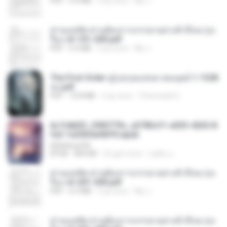
PDF
4.4 MB
2 ay önce
My J.
ท่านแม่ทัพ ท่านต้องการภรรยาอย่างข้าถึงจะรุ่งเ
รือง ch 101-200.pdf
PDF
5.4 MB
2 ay önce
My J.
The First Order สู่รุ่งอรุณแห่งมวลมนุษย์ 1-1328
จบ.pdf
PDF
72.8 MB
3 ay önce
Theerasak G.
6c7c8d33_3f85779c_e3783cf1-e033-4265-8
fe2-1e23b5a9dff0.epub
littlebbear96
EPUB
804 KB
25 gün önce
ทอฝัน ม.
ท่านแม่ทัพ ท่านต้องการภรรยาอย่างข้าถึงจะรุ่งเ
รือง ch 201-300.pdf
PDF
6.5 MB
2 ay önce
My J.
ท่านแม่ทัพ ท่านต้องการภรรยาอย่างข้าถึงจะรุ่งเ