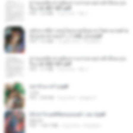
ท่านแม่ทัพ ท่านต้องการภรรยาอย่างข้าถึงจะรุ่งเ
รือง ch 401-501.pdf
PDF
3.6 MB
2 ay önce
My J.
หลังจากพี่สาวคนโตกลายเป็นทาส รัชทายาทตำห
นักบูรพาตาแดงก่ำ_1-242_(จบ).pdf
PDF
9.3 MB
16 gün önce
Pandarin
ท่านแม่ทัพ ท่านต้องการภรรยาอย่างข้าถึงจะรุ่งเ
รือง ch 502-551.pdf
PDF
3.1 MB
2 ay önce
My J.
หย่ารักนางร้าย.pdf
1234
PDF
692 KB
3 ay önce
yingyai S.
(Y) ฝ่าวิกฤตพิชิตหอคอยดำ เล่ม 2.pdf
BAILIW
PDF
109.7 MB
2 ay önce
Pandarin