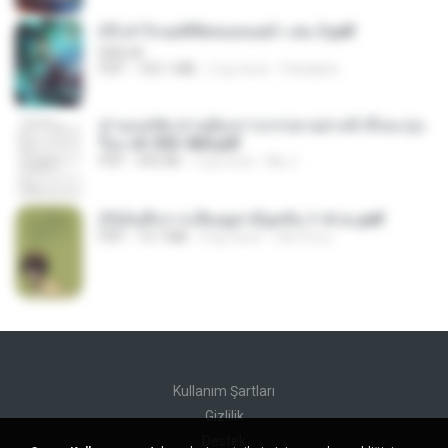
(Y) ฝ่าวิกฤตพิชิตหอคอยดำ เล่ม 3.pdf
BAILIW
PDF
103.1 MB
2 ay önce
Pandarin
ท่านแม่ทัพ ท่านต้องการภรรยาอย่างข้าถึงจะรุ่งเ
รือง ch 553-560.pdf
PDF
493 KB
2 ay önce
My J.
(Y)บันทึกการเลี้ยงดูสามียุคหิน 1-4 จบ.pdf
PDF
19.7 MB
4 ay önce
เลิฟ รักนะ
Kullanım Şartları
Gizlilik
Destek