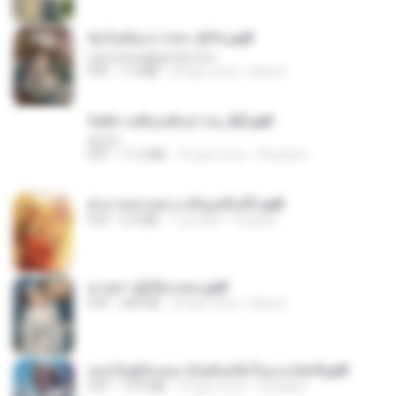
ฉันไม่ต้องการพร สุจิรัน.pdf
tanmobza@gmail.com
PDF
1.4 MB
24 gün önce
Mob K.
รัตติกาลพิรุณสิบสารท_RZ.pdf
decht
PDF
11.5 MB
16 gün önce
Pandarin
ฝ่าบาททรงพระเจริญหมื่นปี1.pdf
PDF
6.4 MB
1 yıl önce
Orasa K.
ม่ายสาวผู้เปียกปอน.pdf
PDF
684 KB
26 gün önce
Mob K.
เธอเป็นผู้รับเหมาอันดับหนึ่งในแกแล็คซี่.pdf
PDF
19.9 MB
16 gün önce
Pandarin