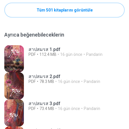
Tüm 501 kitaplarını görüntüle
Ayrıca beğenebileceklerin
สาปสมรส 1.pdf
PDF
112.4 MB
16 gün önce
Pandarin
สาปสมรส 2.pdf
PDF
78.3 MB
16 gün önce
Pandarin
สาปสมรส 3.pdf
PDF
73.4 MB
16 gün önce
Pandarin