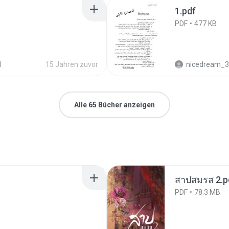
1.pdf
PDF
477 KB
d
15 Jahren zuvor
nicedream_
Alle 65 Bücher anzeigen
สาปสมรส 2.p
PDF
78.3 MB