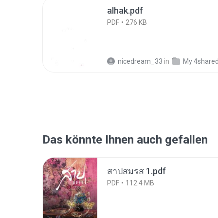
alhak.pdf
PDF
276 KB
nicedream_33
in
My 4share
Das könnte Ihnen auch gefallen
สาปสมรส 1.pdf
PDF
112.4 MB