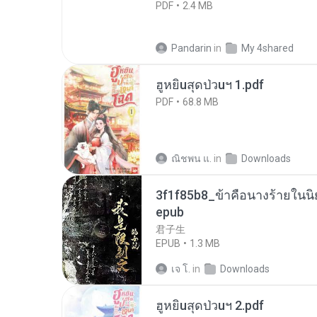
PDF
2.4 MB
Pandarin
in
My 4shared
ฮูหยิuสุดป่วuฯ 1.pdf
PDF
68.8 MB
ณิชพน แ.
in
Downloads
3f1f85b8_ข้าคือนางร้ายในนิ
epub
君子生
EPUB
1.3 MB
เจ โ.
in
Downloads
ฮูหยิuสุดป่วuฯ 2.pdf