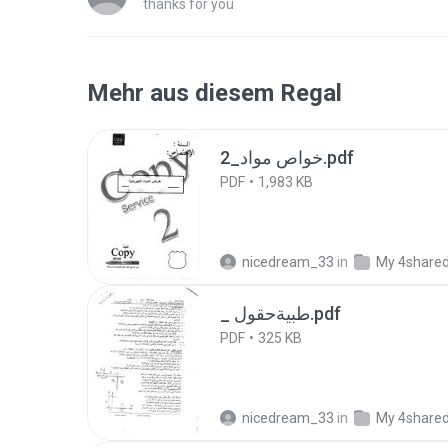
thanks for you
Mehr aus diesem Regal
خواص مواد_2.pdf
PDF
1,983 KB
nicedream_33
in
My 4share
_ طبيةحقول.pdf
PDF
325 KB
nicedream_33
in
My 4share