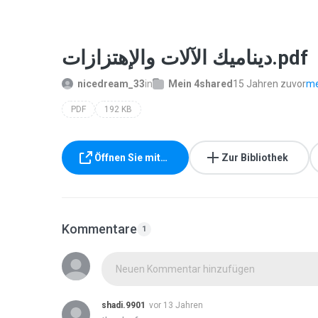
ديناميك الآلات والإهتزازات.pdf
nicedream_33
in
Mein 4shared
15 Jahren zuvor
me
PDF
192 KB
Öffnen Sie mit…
Zur Bibliothek
Kommentare
1
Neuen Kommentar hinzufügen
shadi.9901
vor 13 Jahren