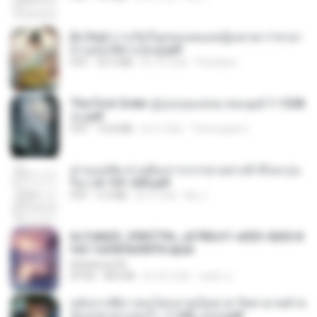
[A Chu] การเกิดใหม่ของหมอหญิงเทวดา l ชายา
ท่านอ๋องปีศาจ [จบ].pdf
PDF
35.5 MB
約 16 日前
Pandarin
The First Order สู่รุ่งอรุณแห่งมวลมนุษย์ 1-1328
จบ.pdf
PDF
72.8 MB
約 3 月前
Theerasak G.
ท่านแม่ทัพ ท่านต้องการภรรยาอย่างข้าถึงจะรุ่งเ
รือง ch 101-200.pdf
PDF
5.4 MB
約 2 月前
My J.
6c7c8d33_3f85779c_e3783cf1-e033-4265-8
fe2-1e23b5a9dff0.epub
littlebbear96
EPUB
804 KB
約 25 日前
ทอฝัน ม.
หลังจากพี่สาวคนโตกลายเป็นทาส รัชทายาทตำห
นักบูรพาตาแดงก่ำ_1-242_(จบ).pdf