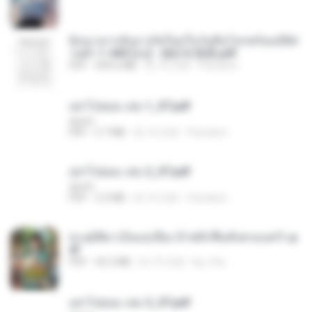
ย้อนเวลากลับมาเกิดใหม่ในวันสิ้นโลกพร้อมมิติส่
วนตัว 1-443 [จบ] - 揍趴长颈鹿.pdf
PDF
499.6 MB
約 16 日前
Pandarin
อย่าไปยอม เล่ม 1_ST.pdf
decht
PDF
2.7 MB
約 16 日前
Pandarin
อย่าไปยอม เล่ม 2_ST.pdf
decht
PDF
2.5 MB
約 16 日前
Pandarin
ทะลุมิติมาเป็นแม่เลี้ยง ข้าพลิกฟื้นทั้งครอบครัว.p
df
PDF
42.5 MB
約 19 日前
kp_fha
อย่าไปยอม เล่ม 3_ST.pdf