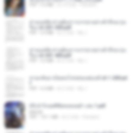
PDF
9.3 MB
約 16 日前
Pandarin
ท่านแม่ทัพ ท่านต้องการภรรยาอย่างข้าถึงจะรุ่งเ
รือง ch 201-300.pdf
PDF
6.5 MB
約 2 月前
My J.
ท่านแม่ทัพ ท่านต้องการภรรยาอย่างข้าถึงจะรุ่งเ
รือง ch 301-400.pdf
PDF
5.2 MB
約 2 月前
My J.
หวนกลับมาเป็นคนโปรดของฮ่องเต้ ch 1-200.pd
f
PDF
6.4 MB
約 2 月前
My J.
(Y) ฝ่าวิกฤตพิชิตหอคอยดำ เล่ม 1.pdf
BAILIW
PDF
101.1 MB
約 2 月前
Pandarin