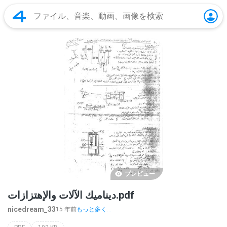
プレビュー
ديناميك الآلات والإهتزازات.pdf
nicedream_33
15 年前
もっと多く...