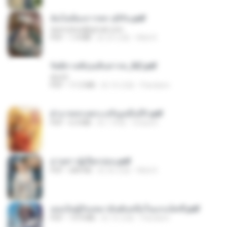
ฉันไม่ต้องการพร สุจิรัน.pdf
tanmobza@gmail.com
PDF
1.4 MB
約 25 日前
Mob K.
รัตติกาลพิรุณสิบสารท_RZ.pdf
decht
PDF
11.5 MB
約 16 日前
Pandarin
ฝ่าบาททรงพระเจริญหมื่นปี1.pdf
PDF
6.4 MB
約 1 年前
Orasa K.
ม่ายสาวผู้เปียกปอน.pdf
PDF
684 KB
約 26 日前
Mob K.
เธอเป็นผู้รับเหมาอันดับหนึ่งในแกแล็คซี่.pdf
PDF
19.9 MB
約 16 日前
Pandarin