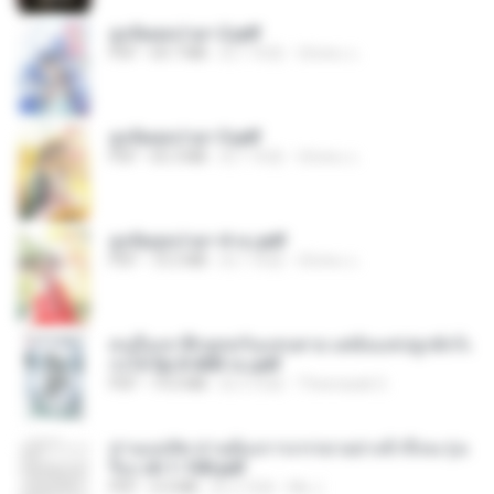
ฮูหยิuสุดป่วuฯ 2.pdf
PDF
64.7 MB
約 1 年前
ณิชพน แ.
ฮูหยิuสุดป่วuฯ 3.pdf
PDF
65.3 MB
約 1 年前
ณิชพน แ.
ฮูหยิuสุดป่วuฯ 4 จบ.pdf
PDF
72.5 MB
約 1 年前
ณิชพน แ.
คนอื่นเขาฝึกยุทธกันแทบตาย แต่ฉันแค่ปลูกผักก็เ
ก่งได้ Ep.0-600 จบ.pdf
PDF
19.0 MB
約 3 月前
Theerasak G.
ท่านแม่ทัพ ท่านต้องการภรรยาอย่างข้าถึงจะรุ่งเ
รือง ch 1-100.pdf
PDF
4.4 MB
約 2 月前
My J.