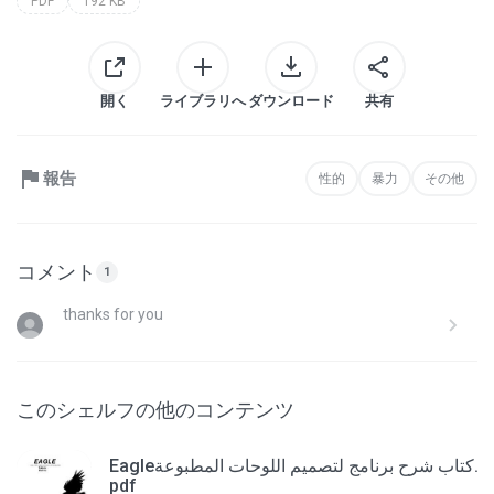
PDF
192 KB
開く
ライブラリへ
ダウンロード
共有
報告
性的
暴力
その他
コメント
1
thanks for you
このシェルフの他のコンテンツ
Eagleكتاب شرح برنامج لتصميم اللوحات المطبوعة.
pdf