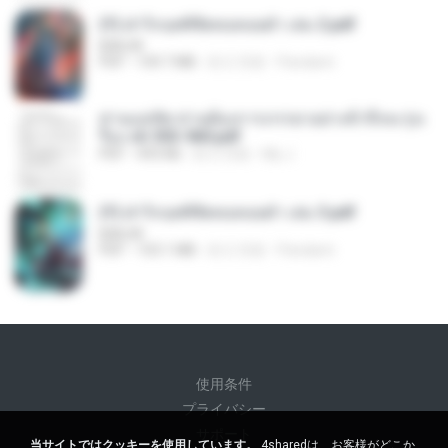
(Y) ฝ่าวิกฤตพิชิตหอคอยดำ เล่ม 2.pdf
BAILIW
PDF
109.7 MB
約 2 月前
Pandarin
ท่านแม่ทัพ ท่านต้องการภรรยาอย่างข้าถึงจะรุ่งเ
รือง ch 553-560.pdf
PDF
493 KB
約 2 月前
My J.
(Y) ฝ่าวิกฤตพิชิตหอคอยดำ เล่ม 3.pdf
BAILIW
PDF
103.1 MB
約 2 月前
Pandarin
使用条件
プライバシー
サポート
当サイトではクッキーを使用しています。
4sharedは、お客様がどこか