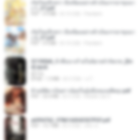
เกิดใหม่อีกครา อี๋เหนียงอย่างข้าเป็นภรรยาขุนนา
ง 1_ST.pdf
PDF
4.9 MB
約 16 日前
Pandarin
เกิดใหม่อีกครา อี๋เหนียงอย่างข้าเป็นภรรยาขุนนา
ง 2_ST.pdf
PDF
4.9 MB
約 16 日前
Pandarin
3f1f85b8_ข้าคือนางร้ายในนิยายจำกัดเรท_[En
d].epub
君子生
EPUB
1.3 MB
約 3 月前
เจ โ.
ข้ามมิติมาเป็นสาวน้อยในอุ้งมือของอดีตลุง.pdf
PDF
25.4 MB
約 3 月前
Reader Lily O.
a6994762_9786160043507PDF.pdf
PDF
15.7 MB
約 3 月前
อริยา ด.