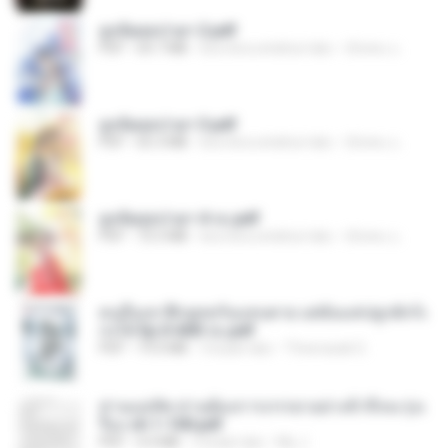
ฮูหยิuสุดป่วuฯ 2.pdf
PDF
64.7 MB
kira-kira setahun lalu
ณิชพน แ.
ฮูหยิuสุดป่วuฯ 3.pdf
PDF
65.3 MB
kira-kira setahun lalu
ณิชพน แ.
ฮูหยิuสุดป่วuฯ 4 จบ.pdf
PDF
72.5 MB
kira-kira setahun lalu
ณิชพน แ.
คนอื่นเขาฝึกยุทธกันแทบตาย แต่ฉันแค่ปลูกผักก็เ
ก่งได้ Ep.0-600 จบ.pdf
PDF
19.0 MB
3 bulan lalu
Theerasak G.
ท่านแม่ทัพ ท่านต้องการภรรยาอย่างข้าถึงจะรุ่งเ
รือง ch 1-100.pdf
PDF
4.4 MB
2 bulan lalu
My J.