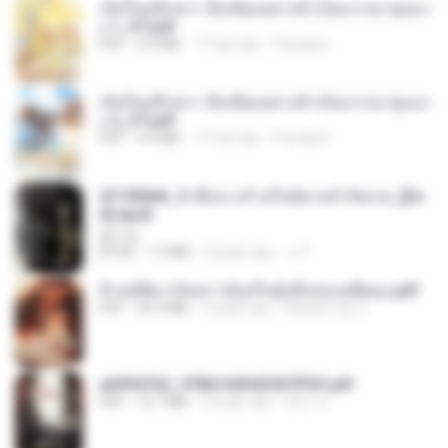
เกิดใหม่อีกครา อี๋เหนียงอย่างข้าเป็นภรรยาขุนนา
ง 1_ST.pdf
PDF
4.9 MB
17 hari lalu
Pandarin
เกิดใหม่อีกครา อี๋เหนียงอย่างข้าเป็นภรรยาขุนนา
ง 2_ST.pdf
PDF
4.9 MB
17 hari lalu
Pandarin
3f1f85b8_ข้าคือนางร้ายในนิยายจำกัดเรท_[En
d].epub
君子生
EPUB
1.3 MB
3 bulan lalu
เจ โ.
ข้ามมิติมาเป็นสาวน้อยในอุ้งมือของอดีตลุง.pdf
PDF
25.4 MB
3 bulan lalu
Reader Lily O.
a6994762_9786160043507PDF.pdf
PDF
15.7 MB
3 bulan lalu
อริยา ด.