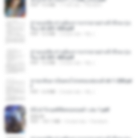
PDF
9.3 MB
17 hari lalu
Pandarin
ท่านแม่ทัพ ท่านต้องการภรรยาอย่างข้าถึงจะรุ่งเ
รือง ch 201-300.pdf
PDF
6.5 MB
2 bulan lalu
My J.
ท่านแม่ทัพ ท่านต้องการภรรยาอย่างข้าถึงจะรุ่งเ
รือง ch 301-400.pdf
PDF
5.2 MB
2 bulan lalu
My J.
หวนกลับมาเป็นคนโปรดของฮ่องเต้ ch 1-200.pd
f
PDF
6.4 MB
2 bulan lalu
My J.
(Y) ฝ่าวิกฤตพิชิตหอคอยดำ เล่ม 1.pdf
BAILIW
PDF
101.1 MB
2 bulan lalu
Pandarin