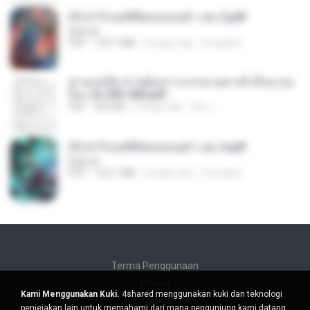
(Y) ฝ่าวิกฤตพิชิตหอคอยดำ เล่ม 2.pdf
BAILIW
PDF
109.7 MB
2 bulan lalu
Pandarin
ท่านแม่ทัพ ท่านต้องการภรรยาอย่างข้าถึงจะรุ่งเ
รือง ch 553-560.pdf
PDF
493 KB
2 bulan lalu
My J.
(Y) ฝ่าวิกฤตพิชิตหอคอยดำ เล่ม 3.pdf
BAILIW
PDF
103.1 MB
2 bulan lalu
Pandarin
Terma Penggunaan
Privasi
Kami Menggunakan Kuki.
4shared menggunakan kuki dan teknologi
Sokongan
penjejakan lain untuk memahami dari mana pengunjung kami datang