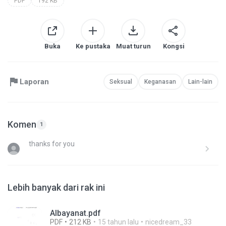
PDF
192 KB
Buka
Ke pustaka
Muat turun
Kongsi
Laporan
Seksual
Keganasan
Lain-lain
Komen
1
thanks for you
Lebih banyak dari rak ini
Albayanat.pdf
PDF
212 KB
15 tahun lalu
nicedream_33