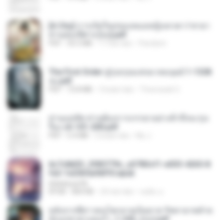
[A Chu] การเกิดใหม่ของหมอหญิงเทวดา l ชายา
ท่านอ๋องปีศาจ [จบ].pdf
PDF
35.5 MB
17 hari lalu
Pandarin
The First Order สู่รุ่งอรุณแห่งมวลมนุษย์ 1-1328
จบ.pdf
PDF
72.8 MB
3 bulan lalu
Theerasak G.
ท่านแม่ทัพ ท่านต้องการภรรยาอย่างข้าถึงจะรุ่งเ
รือง ch 101-200.pdf
PDF
5.4 MB
2 bulan lalu
My J.
6c7c8d33_3f85779c_e3783cf1-e033-4265-8
fe2-1e23b5a9dff0.epub
littlebbear96
EPUB
804 KB
26 hari lalu
ทอฝัน ม.
หลังจากพี่สาวคนโตกลายเป็นทาส รัชทายาทตำห
นักบูรพาตาแดงก่ำ_1-242_(จบ).pdf