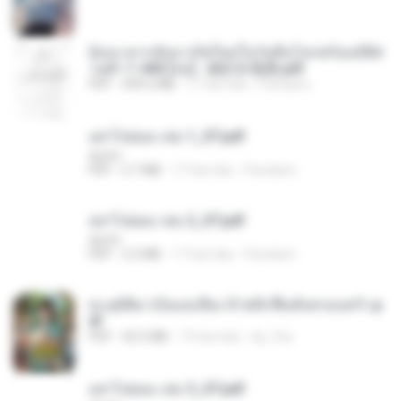
ย้อนเวลากลับมาเกิดใหม่ในวันสิ้นโลกพร้อมมิติส่
วนตัว 1-443 [จบ] - 揍趴长颈鹿.pdf
PDF
499.6 MB
17 hari lalu
Pandarin
อย่าไปยอม เล่ม 1_ST.pdf
decht
PDF
2.7 MB
17 hari lalu
Pandarin
อย่าไปยอม เล่ม 2_ST.pdf
decht
PDF
2.5 MB
17 hari lalu
Pandarin
ทะลุมิติมาเป็นแม่เลี้ยง ข้าพลิกฟื้นทั้งครอบครัว.p
df
PDF
42.5 MB
19 hari lalu
kp_fha
อย่าไปยอม เล่ม 3_ST.pdf