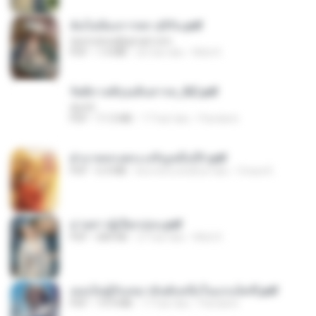
ฉันไม่ต้องการพร สุจิรัน.pdf
tanmobza@gmail.com
PDF
1.4 MB
26 hari lalu
Mob K.
รัตติกาลพิรุณสิบสารท_RZ.pdf
decht
PDF
11.5 MB
17 hari lalu
Pandarin
ฝ่าบาททรงพระเจริญหมื่นปี1.pdf
PDF
6.4 MB
kira-kira setahun lalu
Orasa K.
ม่ายสาวผู้เปียกปอน.pdf
PDF
684 KB
27 hari lalu
Mob K.
เธอเป็นผู้รับเหมาอันดับหนึ่งในแกแล็คซี่.pdf
PDF
19.9 MB
17 hari lalu
Pandarin